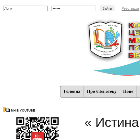
Реєстрація
Головна
Про бібліотеку
Нове
МИ В YOUTUBE
« Истина