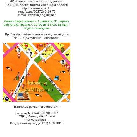
бібліотека знаходиться за адресою:
85113 м. Костянтинівка Донецької області
б/р Космонавтів, 11
тел. /факс(06272) 6-16-70
e-mail: konstlib(dog)ukr.net
Літній графік роботи с 1 липня по 31 серпня:
бібліотека працює с 10:00 до 18:00. Вихідні -
неділя, понеділок.
Проїзд від залізничного вокзалу автобусом
№1,2,6 до зупинки "Універсам"
Банківські реквізити бібліотеки:
Рахунок № 35425007003007
УДК у Донецькій області
МФО 834016
Код організації (ЄДРПОУ) 00183816