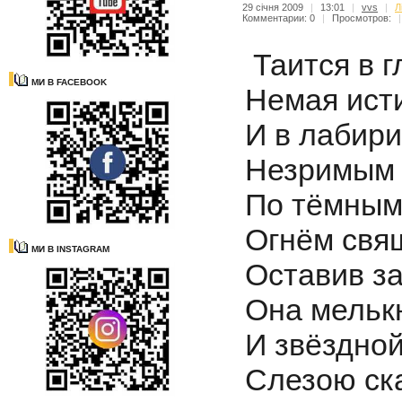
29 січня 2009
|
13:01
|
vvs
|
Л
Комментарии: 0
|
Просмотров:
|
Таится в г
МИ В FACEBOOK
Немая ист
И в лабири
Незримым 
По тёмным
Огнём свя
МИ В INSTAGRAM
Оставив з
Она мелькн
И звёздно
Слезою ск