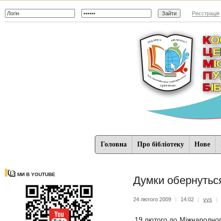
Реєстрація
Головна
Про бібліотеку
Нове
МИ В YOUTUBE
Думки обернуться
24 лютого 2009
|
14:02
|
vvs
|
19 лютого до Міжнародног