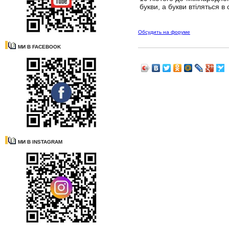
букви, а букви втіляться в
Обсудить на форуме
МИ В FACEBOOK
МИ В INSTAGRAM