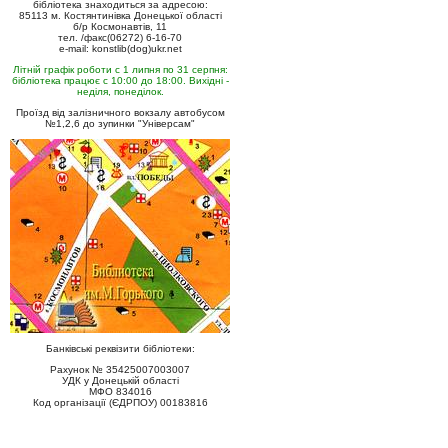
бібліотека знаходиться за адресою:
85113 м. Костянтинівка Донецької області
б/р Космонавтів, 11
тел. /факс(06272) 6-16-70
e-mail: konstlib(dog)ukr.net
Літній графік роботи с 1 липня по 31 серпня:
бібліотека працює с 10:00 до 18:00. Вихідні -
неділя, понеділок.
Проїзд від залізничного вокзалу автобусом
№1,2,6 до зупинки "Універсам"
Банківські реквізити бібліотеки:
Рахунок № 35425007003007
УДК у Донецькій області
МФО 834016
Код організації (ЄДРПОУ) 00183816