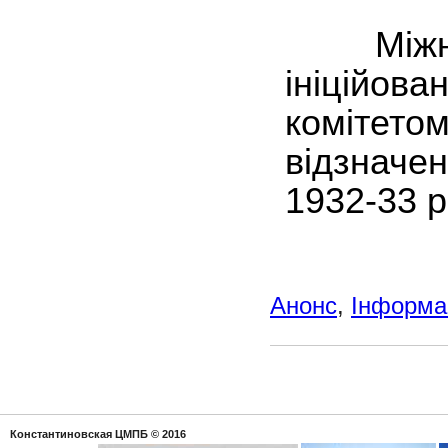
Міжнаро
ініційов
комітето
відзнач
1932-33 р
Анонс
,
Інформац
Константиновская ЦМПБ
© 2016