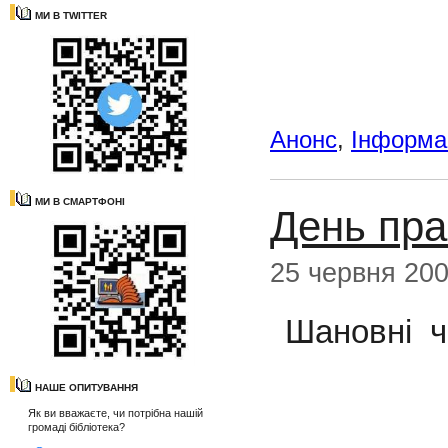
МИ В TWITTER
Анонс
,
Інформац
МИ В СМАРТФОНІ
День пра
25 червня 20
Шановні
ч
НАШЕ ОПИТУВАННЯ
Як ви вважаєте, чи потрібна нашій
громаді бібліотека?