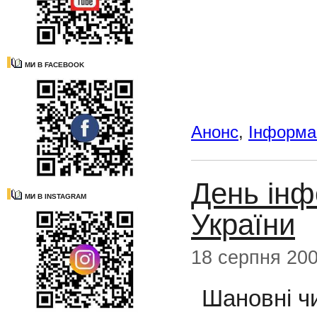
МИ В FACEBOOK
Анонс
,
Інформац
День інф
МИ В INSTAGRAM
України
18 серпня 20
Шановні чи