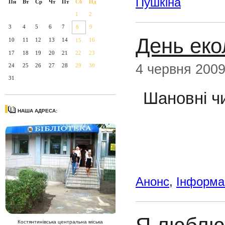
Пушкіна
Пн
Вт
Ср
Чт
Пт
Сб
Нд
1
2
3
4
5
6
7
9
8
День еко
10
11
12
13
14
16
15
17
18
19
20
21
22
23
4 червня 200
24
25
26
27
28
29
30
31
Шановні чи
НАША АДРЕСА:
Анонс
,
Інформац
Костянтинівська центральна міська