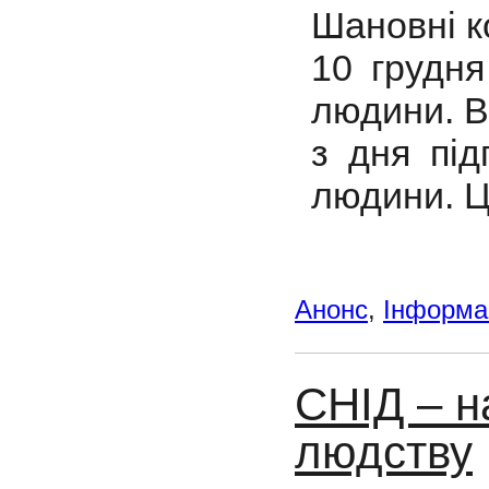
Шановні к
10 грудня
людини. В
з дня під
людини. Ц
Анонс
,
Інформац
СНІД – н
людству