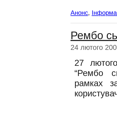
Анонс
,
Інформац
Рембо сь
24 лютого 20
27 лютог
“Рембо с
рамках за
користува