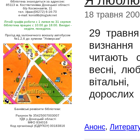
Я люблю 
бібліотека знаходиться за адресою:
85113 м. Костянтинівка Донецької області
б/р Космонавтів, 11
18 травня 20
тел. /факс(06272) 6-16-70
e-mail: konstlib(dog)ukr.net
Літній графік роботи с 1 липня по 31 серпня:
бібліотека працює с 10:00 до 18:00. Вихідні -
неділя, понеділок.
29 травня
Проїзд від залізничного вокзалу автобусом
№1,2,6 до зупинки "Універсам"
визнання
читають с
весні, лю
вітальні
дорослих
Банківські реквізити бібліотеки:
Рахунок № 35425007003007
УДК у Донецькій області
МФО 834016
Анонс
,
Литерату
Код організації (ЄДРПОУ) 00183816