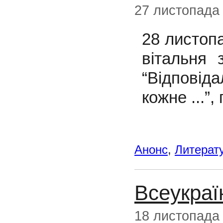
27 листопада
28 листопа
вітальня 
“
Відпові
кожне ...
”
,
Анонс
,
Литерату
Всеукраїн
18 листопада