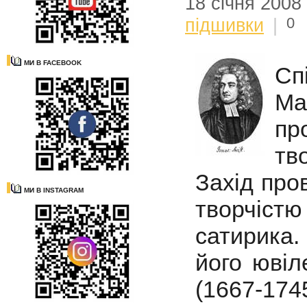
18 січня 2008
0
підшивки
|
МИ В FACEBOOK
Сп
Ма
пр
тв
Захід про
МИ В INSTAGRAM
творчістю
сатирика.
його ювіл
(1667-1745