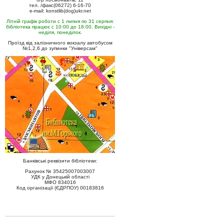
тел. /факс(06272) 6-16-70
e-mail: konstlib(dog)ukr.net
Літній графік роботи с 1 липня по 31 серпня:
бібліотека працює с 10:00 до 18:00. Вихідні -
неділя, понеділок.
Проїзд від залізничного вокзалу автобусом
№1,2,6 до зупинки "Універсам"
Банківські реквізити бібліотеки:
Рахунок № 35425007003007
УДК у Донецькій області
МФО 834016
Код організації (ЄДРПОУ) 00183816