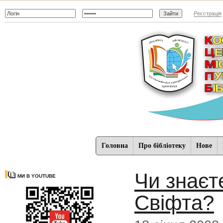
Реєстрація
Головна
Про бібліотеку
Нове
Чи знаєт
МИ В YOUTUBE
Свіфта?