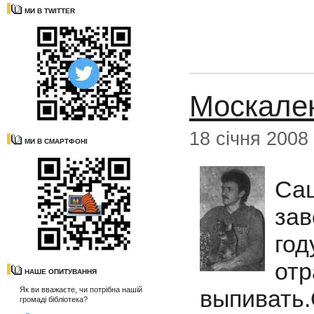
МИ В TWITTER
Москале
18 січня 2008
МИ В СМАРТФОНІ
Са
за
го
отр
НАШЕ ОПИТУВАННЯ
Як ви вважаєте, чи потрібна нашій
выпивать
громаді бібліотека?