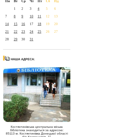
Пн
Вт
Ср
Чт
Пт
Сб
Нд
1
2
3
4
5
6
7
8
9
10
11
12
13
14
15
16
17
18
19
20
21
22
23
24
25
26
27
28
29
30
31
НАША АДРЕСА:
Костянтинівська центральна міська
бібліотека знаходиться за адресою:
85113 м. Костянтинівка Донецької області
б/р Космонавтів, 11