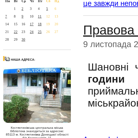
це завжди непо
Пн
Вт
Ср
Чт
Пт
Сб
Нд
1
2
3
4
5
6
7
8
9
10
11
12
13
14
15
16
17
18
19
20
Правова
21
22
23
24
25
26
27
28
29
30
9 листопада 
НАША АДРЕСА:
Шановні 
години
п
приймал
міськрайон
Костянтинівська центральна міська
бібліотека знаходиться за адресою:
85113 м. Костянтинівка Донецької області
б/р Космонавтів, 11