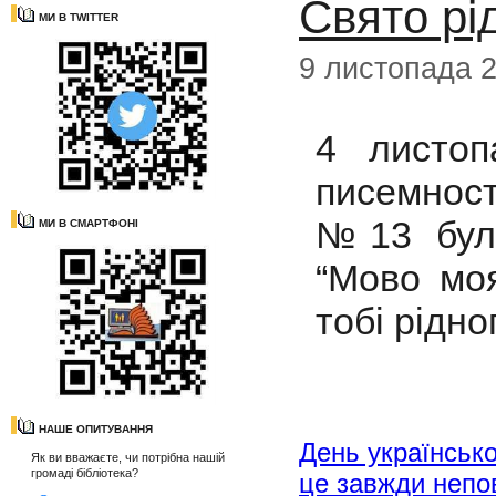
Свято рі
МИ В TWITTER
9 листопада 
4 листоп
писемност
№13 було
МИ В СМАРТФОНІ
“Мово моя
тобі рідно
НАШЕ ОПИТУВАННЯ
День українсько
Як ви вважаєте, чи потрібна нашій
громаді бібліотека?
це завжди непо