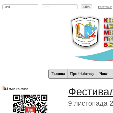
Реєстрація
Головна
Про бібліотеку
Нове
Фестивал
МИ В YOUTUBE
9 листопада 