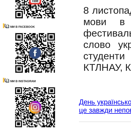
8 листопа
мови в 
МИ В FACEBOOK
фестиваль
слово ук
студенти
КТЛНАУ, К
МИ В INSTAGRAM
День українсько
це завжди непо