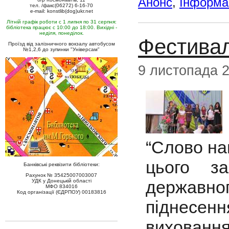
Анонс
,
Інформац
тел. /факс(06272) 6-16-70
e-mail: konstlib(dog)ukr.net
Літній графік роботи с 1 липня по 31 серпня:
бібліотека працює с 10:00 до 18:00. Вихідні -
неділя, понеділок.
Фестивал
Проїзд від залізничного вокзалу автобусом
№1,2,6 до зупинки "Універсам"
9 листопада 
“Слово на
цього з
Банківські реквізити бібліотеки:
Рахунок № 35425007003007
державн
УДК у Донецькій області
МФО 834016
Код організації (ЄДРПОУ) 00183816
піднесе
виховання