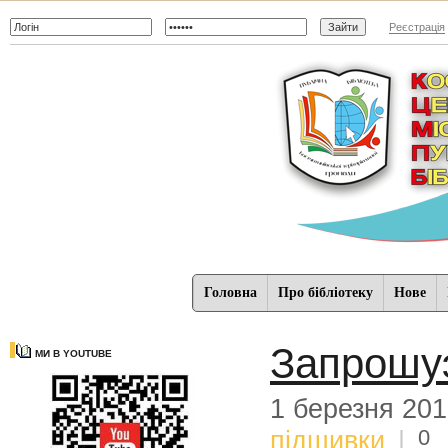
Реєстрація
Головна
Про бібліотеку
Нове
Запрошуэ
МИ В YOUTUBE
1 березня 20
0
підшивки
|