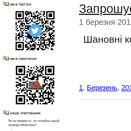
Запрошує
МИ В TWITTER
1 березня 20
Шановні к
МИ В СМАРТФОНІ
1
,
Березень
,
20
НАШЕ ОПИТУВАННЯ
Як ви вважаєте, чи потрібна нашій
громаді бібліотека?