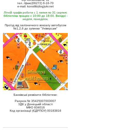
тел. /факс(06272) 6-16-70
e-mail: konstlib(dog)ukr.net
Літній графік роботи с 1 липня по 31 серпня:
бібліотека працює с 10:00 до 18:00. Вихідні -
неділя, понеділок.
Проїзд від залізничного вокзалу автобусом
№1,2,6 до зупинки "Універсам"
Банківські реквізити бібліотеки:
Рахунок № 35425007003007
УДК у Донецькій області
МФО 834016
Код організації (ЄДРПОУ) 00183816