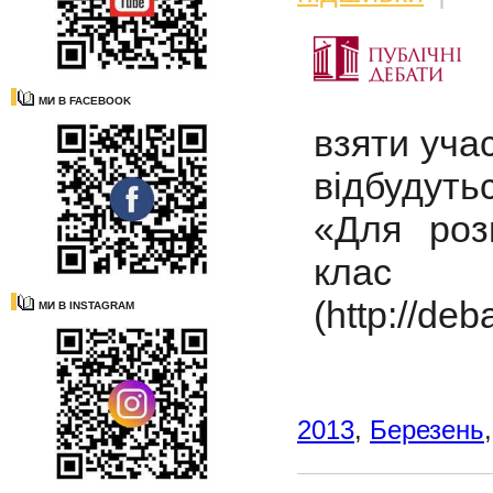
МИ В FACEBOOK
взяти уча
відбудуть
«Для роз
клас
(http://de
МИ В INSTAGRAM
2013
,
Березень