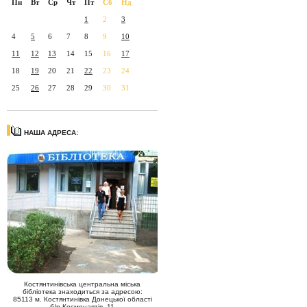
Пн
Вт
Ср
Чт
Пт
Сб
Нд
1
2
3
4
5
6
7
8
9
10
11
12
13
14
15
16
17
18
19
20
21
22
23
24
25
26
27
28
29
30
31
НАША АДРЕСА:
Костянтинівська центральна міська
бібліотека знаходиться за адресою:
85113 м. Костянтинівка Донецької області
б/р Космонавтів, 11