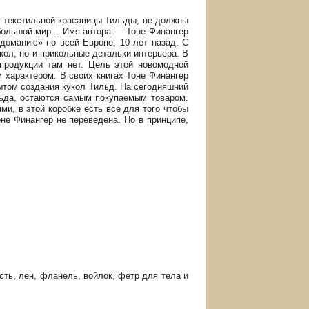
в текстильной красавицы Тильды, не должны
 большой мир... Имя автора — Тоне Финангер
ьдоманию» по всей Европе, 10 лет назад. С
укол, но и прикольные детальки интерьера. В
 продукции там нет. Цель этой новомодной
 характером. В своих книгах Тоне Финангер
ытом создания кукол Тильд. На сегодняшний
льда, остаются самым покупаемым товаром.
ми, в этой коробке есть все для того чтобы
не Финангер не переведена. Но в принципе,
ть, лен, фланель, войлок, фетр для тела и