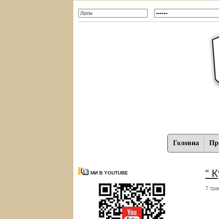
Головна
Про
“ 
МИ В YOUTUBE
7 тра