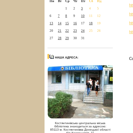
Пн
Вт
Ср
Чт
Пт
Сб
Нд
ht
1
2
3
4
5
ht
6
7
8
9
10
11
12
ht
13
14
15
16
17
18
19
20
21
22
23
24
25
26
ht
27
28
29
30
31
НАША АДРЕСА:
С
Костянтинівська центральна міська
бібліотека знаходиться за адресою:
85113 м. Костянтинівка Донецької області
б/р Космонавтів, 11