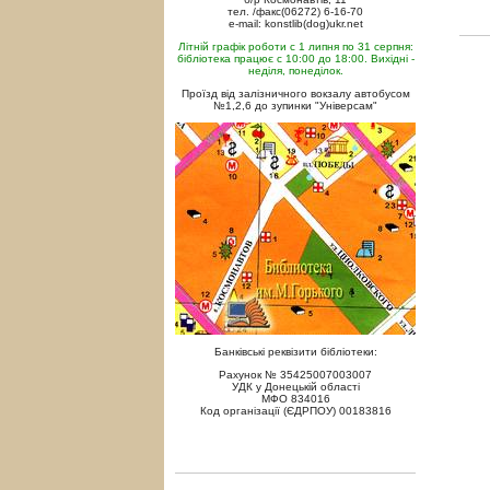
тел. /факс(06272) 6-16-70
e-mail: konstlib(dog)ukr.net
Літній графік роботи с 1 липня по 31 серпня:
бібліотека працює с 10:00 до 18:00. Вихідні -
неділя, понеділок.
Проїзд від залізничного вокзалу автобусом
№1,2,6 до зупинки "Універсам"
Банківські реквізити бібліотеки:
Рахунок № 35425007003007
УДК у Донецькій області
МФО 834016
Код організації (ЄДРПОУ) 00183816