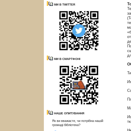
Т
МИ В TWITTER
Т
з
(
те
м
«
о
д
П
с
д
МИ В СМАРТФОНІ
О
Ти
И
С
П
М
НАШЕ ОПИТУВАННЯ
И
Як ви вважаєте, чи потрібна нашій
тк
громаді бібліотека?
Н