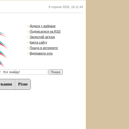
8 серпня 2026
,
16:11:45
»
Додати у вибране
»
Подписатися на RSS
»
Зворотній зв'язок
»
Карта сайту
»
Пошук в интернете
»
Відправити sms
ування
Різне