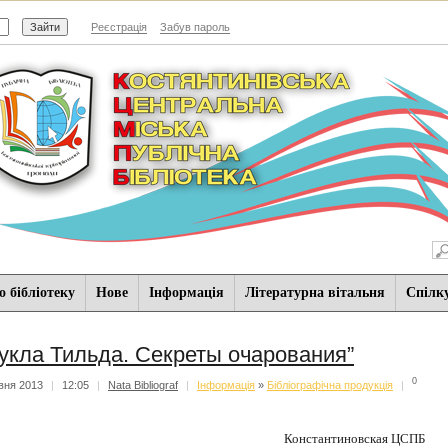
Реєстрація
Забув пароль
 бібліотеку
Нове
Iнформацiя
Літературна вітальня
Спiлк
Кукла Тильда. Секреты очарования”
0
вня 2013
|
12:05
|
Nata Bibliograf
|
Iнформацiя
»
Бібліографічна продукція
|
Константиновская ЦСПБ