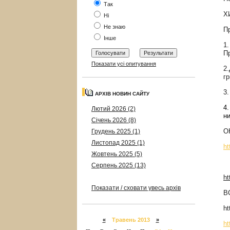
Так
Х
Ні
Не знаю
П
Інше
1
Пр
Показати усі опитування
2
г
3
АРХІВ НОВИН САЙТУ
4
Лютий 2026 (2)
н
Січень 2026 (8)
О
Грудень 2025 (1)
Листопад 2025 (1)
ht
Жовтень 2025 (5)
Серпень 2025 (13)
ht
Показати / сховати увесь архів
В
ht
«
Травень 2013
»
ht