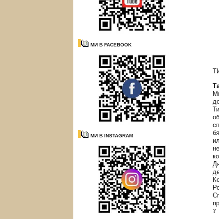
МИ В FACEBOOK
Т
Т
М
д
Т
о
с
б
МИ В INSTAGRAM
и
н
к
Д
д
К
Р
С
пр
?