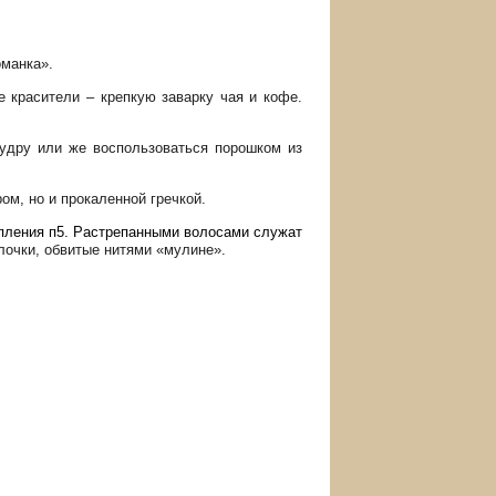
оманка».
е красители – крепкую заварку чая и кофе.
удру или же воспользоваться порошком из
ом, но и прокаленной гречкой.
епления п5. Растрепанными волосами служат
лочки, обвитые нитями «мулине».