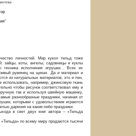
иотека
тор
ия”
чество личностей. Мир кукол тильд тоже
: зайцы, коты, ангелы, садовницы и куклы
 техника исполнения игрушки... Всех их
гривый румянец на щеках. Да и материал и
тся из натуральных материалов, это и лен,
м использовать, например, джинсовую ткань
тельно чтобы рисунок соответствовал ему и
вручную так и используя швейную машинку,
самые разнообразные праздники, начиная от
рушки, которыми с удовольствием играются
елью дарения на какие-либо праздники.
ыхода в свет двух книг автора – «Тильда
й «Тильда» по всему миру продаются тысячи