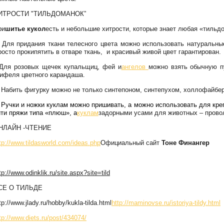
ИТРОСТИ "ТИЛЬДОМАНОК”
ри
шитье кукол
есть и небольшие хитрости, которые знает любая «тильд
. Для придания ткани телесного цвета можно использовать натуральны
осто прокипятить в отваре ткань, и красивый живой цвет гарантирован.
.Для розовых щечек купальщиц, фей и
ангелов
можно взять обычную п
рифеля цветного карандаша.
. Набить фигурку можно не только синтепоном, синтепухом, холлофайбер
. Ручки и ножки куклам можно пришивать, а можно использовать для кр
ити пряжи типа «плюш», а
куклам
задорными усами для животных – прово
НЛАЙН -ЧТЕНИЕ
tp://www.tildasworld.com/ideas.php
Официальный сайт
Тоне Финангер
tp://www.odinklik.ru/site.aspx?site=tild
СЕ О ТИЛЬДЕ
tp://www.jlady.ru/hobby/kukla-tilda.html
http://maminovse.ru/istoriya-tildy.html
tp://www.diets.ru/post/434074/