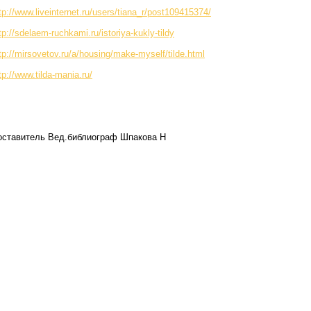
tp://www.liveinternet.ru/users/tiana_r/post109415374/
tp://sdelaem-ruchkami.ru/istoriya-kukly-tildy
tp://mirsovetov.ru/a/housing/make-myself/tilde.html
tp://www.tilda-mania.ru/
оставитель Вед.библиограф Шпакова Н