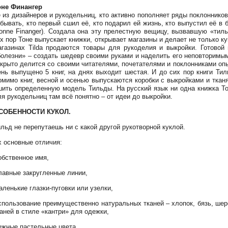
оне Финангер
е из дизайнеров и рукодельниц, кто активно пополняет ряды поклоннико
абывать, кто первый сшил её, кто подарил ей жизнь, кто выпустил её в
Tonne Finanger). Создала она эту прелестную вещицу, вызвавшую «тил
х пор Тоне выпускает книжки, открывает магазины и делает не только к
агазинах Tilda продаются товары для рукоделия и выкройки. Готовой
болезни» – создать шедевр своими руками и наделить его неповторимым
ткрыто делится со своими читателями, почетателями и поклонниками оп
ень выпущено 5 книг, на днях выходит шестая. И до сих пор книги Ти
омимо книг, весной и осенью выпускаются коробки с выкройками и тканя
шить определенную модель Тильды. На русский язык ни одна книжка То
ля рукодельниц там всё понятно – от идеи до выкройки.
СОБЕННОСТИ КУКОЛ.
льд не перепутаешь ни с какой другой рукотворной куклой.
х основные отличия:
обственное имя,
лавные закругленные линии,
аленькие глазки-пуговки или узелки,
спользование преимущественно натуральных тканей – хлопок, бязь, шерс
аней в стиле «кантри» для одежки,
ежные пастельные цвета.