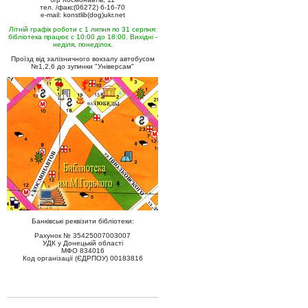
тел. /факс(06272) 6-16-70
e-mail: konstlib(dog)ukr.net
Літній графік роботи с 1 липня по 31 серпня:
бібліотека працює с 10:00 до 18:00. Вихідні -
неділя, понеділок.
Проїзд від залізничного вокзалу автобусом
№1,2,6 до зупинки "Універсам"
Банківські реквізити бібліотеки:
Рахунок № 35425007003007
УДК у Донецькій області
МФО 834016
Код організації (ЄДРПОУ) 00183816