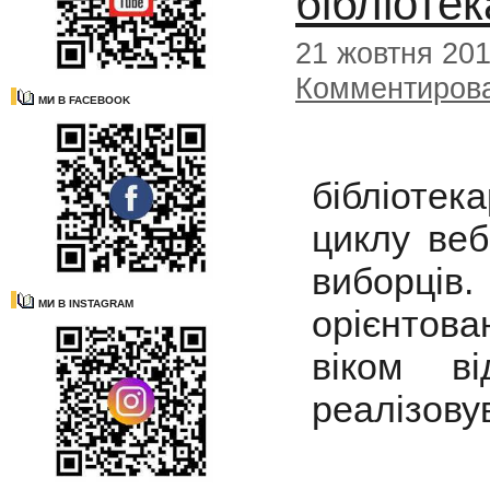
бібліоте
21 жовтня 20
Комментиров
МИ В FACEBOOK
Головн
бібліотек
циклу веб
виборці
МИ В INSTAGRAM
орієнтова
віком в
реалізову