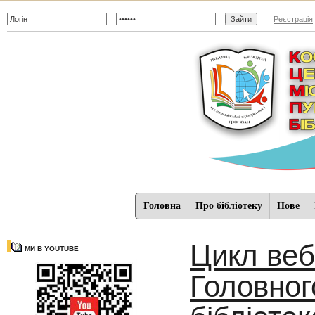
Реєстрація
Головна
Про бібліотеку
Нове
Цикл веб
МИ В YOUTUBE
Головног