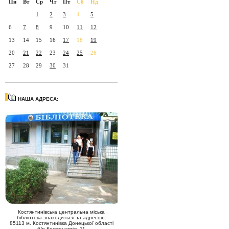
Пн
Вт
Ср
Чт
Пт
Сб
Нд
1
2
3
4
5
6
7
8
9
10
11
12
13
14
15
16
17
18
19
20
21
22
23
24
25
26
27
28
29
30
31
НАША АДРЕСА:
Костянтинівська центральна міська
бібліотека знаходиться за адресою:
85113 м. Костянтинівка Донецької області
б/р Космонавтів, 11