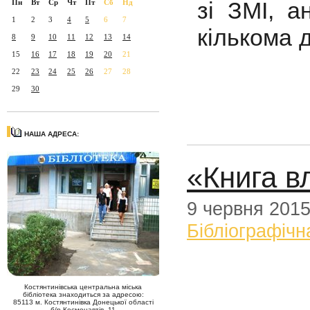
зі ЗМІ, а
Пн
Вт
Ср
Чт
Пт
Сб
Нд
1
2
3
4
5
6
7
кількома 
8
9
10
11
12
13
14
15
16
17
18
19
20
21
22
23
24
25
26
27
28
29
30
НАША АДРЕСА:
«Книга в
9 червня 201
Бібліографічн
Костянтинівська центральна міська
бібліотека знаходиться за адресою:
85113 м. Костянтинівка Донецької області
б/р Космонавтів, 11