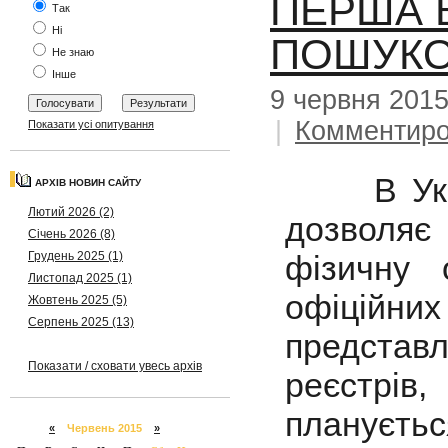
ПЕРША В
Так
Ні
ПОШУКО
Не знаю
Інше
9 червня 201
|
Комментиро
Показати усі опитування
В Україн
АРХІВ НОВИН САЙТУ
Лютий 2026 (2)
дозволяє
Січень 2026 (8)
Грудень 2025 (1)
фізичну 
Листопад 2025 (1)
офіційни
Жовтень 2025 (5)
Серпень 2025 (13)
представ
Показати / сховати увесь архів
реєстрі
плануєть
«
Червень 2015
»