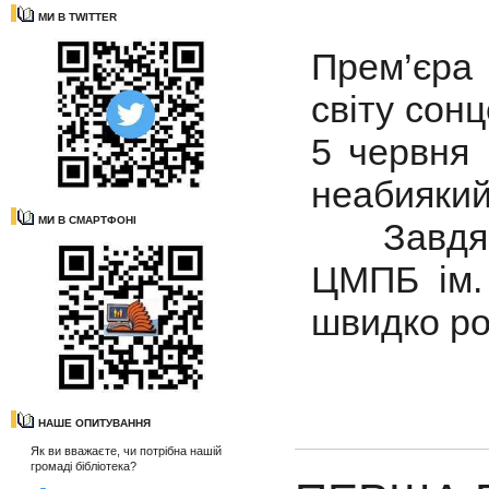
МИ В TWITTER
Прем’єра
світу сонц
5 червня
неабиякий
МИ В СМАРТФОНІ
Завдяки
ЦМПБ ім. 
швидко ро
НАШЕ ОПИТУВАННЯ
Як ви вважаєте, чи потрібна нашій
громаді бібліотека?