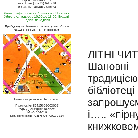
тел. /факс(06272) 6-16-70
e-mail: konstlib(dog)ukr.net
Літній графік роботи с 1 липня по 31 серпня:
бібліотека працює с 10:00 до 18:00. Вихідні -
неділя, понеділок.
Проїзд від залізничного вокзалу автобусом
№1,2,6 до зупинки "Універсам"
ЛІТНІ ЧИ
Шановні
традиціє
бібліоте
запрошує
Банківські реквізити бібліотеки:
Рахунок № 35425007003007
УДК у Донецькій області
і….. «пір
МФО 834016
Код організації (ЄДРПОУ) 00183816
книжковом