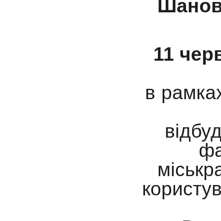
Шановн
11 чер
в рамка
відбу
фа
міськр
користув