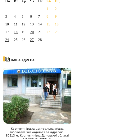
Пн
Вт
Ср
Чт
Пт
Сб
Нд
1
2
3
4
5
6
7
8
9
10
11
12
13
14
15
16
17
18
19
20
21
22
23
24
25
26
27
28
НАША АДРЕСА:
Костянтинівська центральна міська
бібліотека знаходиться за адресою:
85113 м. Костянтинівка Донецької області
б/р Космонавтів, 11