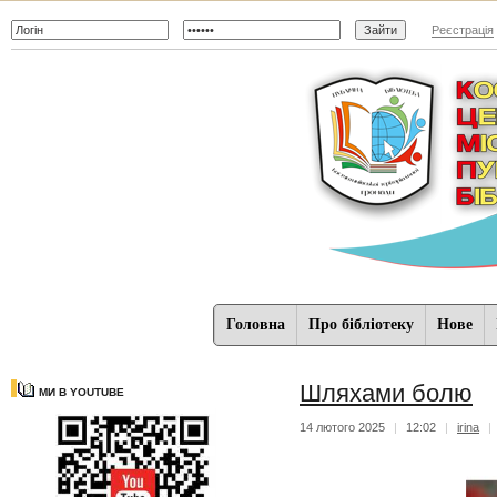
Реєстрація
Головна
Про бібліотеку
Нове
Шляхами болю
МИ В YOUTUBE
14 лютого 2025
|
12:02
|
irina
|