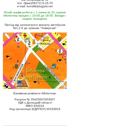
тел. /факс(06272) 6-16-70
e-mail: konstlib(dog)ukr.net
Літній графік роботи с 1 липня по 31 серпня:
бібліотека працює с 10:00 до 18:00. Вихідні -
неділя, понеділок.
Проїзд від залізничного вокзалу автобусом
№1,2,6 до зупинки "Універсам"
Банківські реквізити бібліотеки:
Рахунок № 35425007003007
УДК у Донецькій області
МФО 834016
Код організації (ЄДРПОУ) 00183816