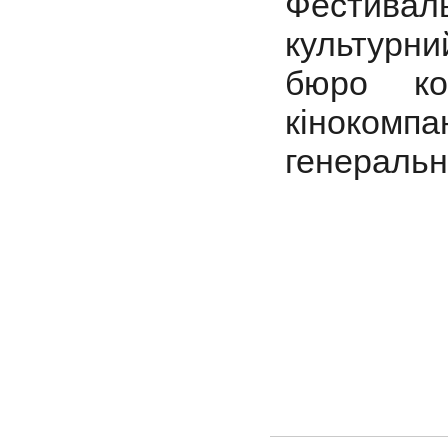
Фестива
культурн
бюро ко
кінокомпа
генеральн