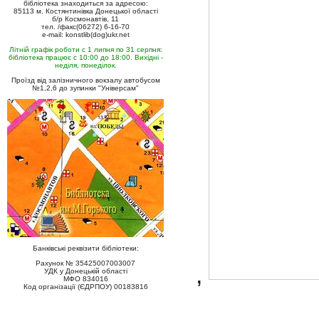
бібліотека знаходиться за адресою:
85113 м. Костянтинівка Донецької області
б/р Космонавтів, 11
тел. /факс(06272) 6-16-70
e-mail: konstlib(dog)ukr.net
Літній графік роботи с 1 липня по 31 серпня:
бібліотека працює с 10:00 до 18:00. Вихідні -
неділя, понеділок.
Проїзд від залізничного вокзалу автобусом
№1,2,6 до зупинки "Універсам"
Банківські реквізити бібліотеки:
Рахунок № 35425007003007
,
УДК у Донецькій області
МФО 834016
Код організації (ЄДРПОУ) 00183816