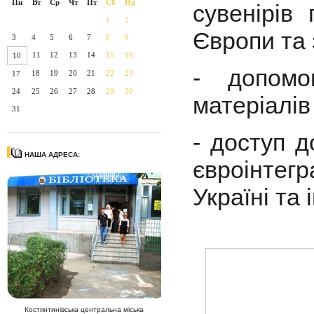
Пн
Вт
Ср
Чт
Пт
Сб
Нд
сувенірів
1
2
Європи та 
3
4
5
6
7
8
9
11
12
13
14
15
16
10
- допомо
18
19
20
21
22
23
17
24
25
26
27
28
29
30
матеріалів
31
- доступ 
НАША АДРЕСА:
євроінте
Україні та 
Костянтинівська центральна міська