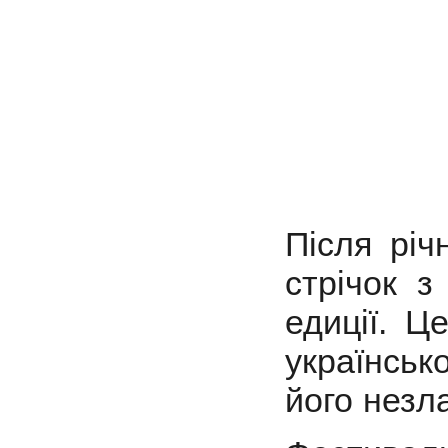
Після річ
стрічок з
едиції. Ц
українськ
його незл