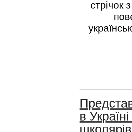
стрічок з
пов
українсь
Представ
в Україні
школярів