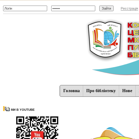
Реєстрація
Головна
Про бібліотеку
Нове
МИ В YOUTUBE