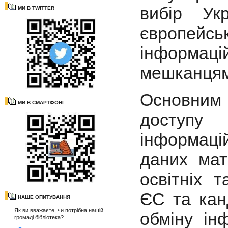
вибір Ук
МИ В TWITTER
європейс
інформа
мешканцям
Основним
МИ В СМАРТФОНІ
доступу 
інформаці
даних мате
освітніх т
ЄС та кан
НАШЕ ОПИТУВАННЯ
Як ви вважаєте, чи потрібна нашій
обміну ін
громаді бібліотека?