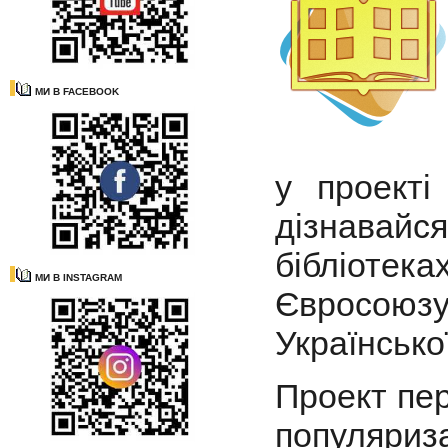
МИ В FACEBOOK
у проекті
дізнавайся
бібліотек
МИ В INSTAGRAM
Євросою
Української
Проект пер
популяриз