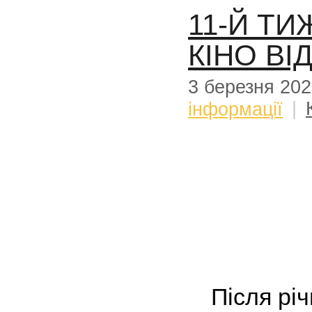
11-Й Т
КІНО ВІ
3 березня 20
інформації
|
Після рі