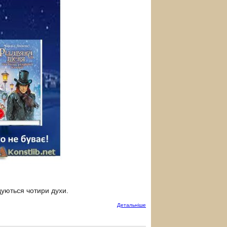
дуються чотири духи.
Детальнiше