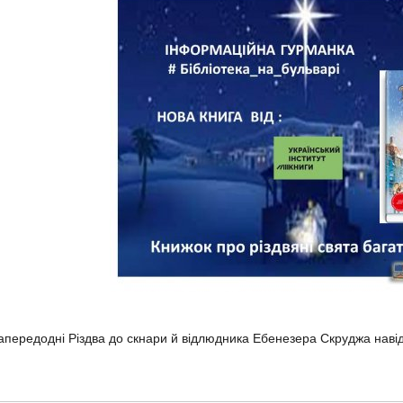
апередодні Різдва до скнари й відлюдника Ебенезера Скруджа наві