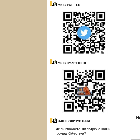
МИ В TWITTER
МИ В СМАРТФОНІ
Н
НАШЕ ОПИТУВАННЯ
Як ви вважаєте, чи потрібна нашій
громаді бібліотека?