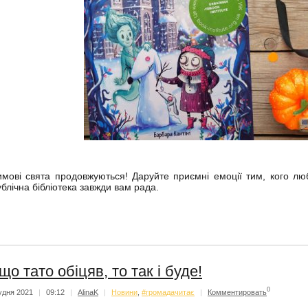
имові свята продовжуються! Даруйте приємні емоції тим, кого люб
ублічна бібліотека завжди вам рада.
що тато обіцяв, то так і буде!
0
удня 2021
|
09:12
|
AlinaK
|
Новини
,
#громадачитає
|
Комментировать