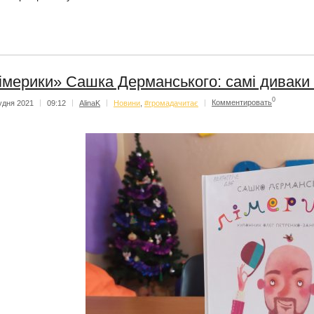
імерики» Сашка Дерманського: самі диваки 
0
удня 2021
|
09:12
|
AlinaK
|
Новини
,
#громадачитає
|
Комментировать