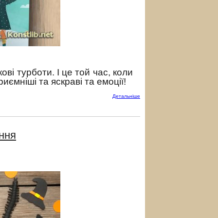
ові турботи. І це той час, коли
ємніші та яскраві та емоції!
Детальнiше
ння