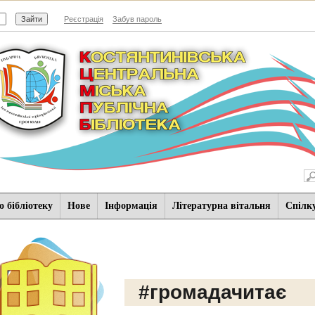
Реєстрація
Забув пароль
 бібліотеку
Нове
Iнформацiя
Літературна вітальня
Спiлк
#громадачитає