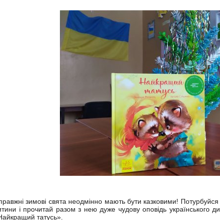
правжні зимові свята неодмінно мають бути казковими! Потурбуйся 
итини і прочитай разом з нею дуже чудову оповідь українського 
Найкращий татусь».