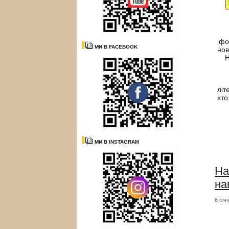
фо
МИ В FACEBOOK
нов
Н
Ск
літ
хто
МИ В INSTAGRAM
На
на
6 січ