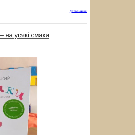
Детальнiше
– на усякі смаки