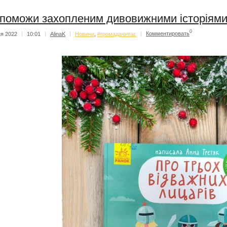
поможи захопленим дивовижними історіям
0
ня 2022
|
10:01
|
AlinaK
|
Новини
,
#громадачитає
|
Комментировать