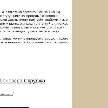
бібліотека(Костянтинівська ЦМПБ)
нституту книги за програмою поповнення
грами дають змогу нам усім знайомитись з
ги у різних жанрах, та у різній стилістиці.
асичні, пізнавальні – ось яке різнобарв’я
ні та перекладені українською мовою.
 зараз же ми запрошуємо вас до нашого
овсім новенькі, а ви можете бути першими,
Ебенезера Скруджа
0
нтировать