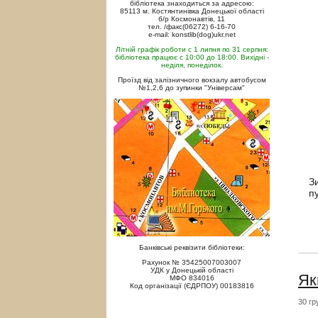
бібліотека знаходиться за адресою:
85113 м. Костянтинівка Донецької області
б/р Космонавтів, 11
тел. /факс(06272) 6-16-70
e-mail: konstlib(dog)ukr.net
Літній графік роботи с 1 липня по 31 серпня:
бібліотека працює с 10:00 до 18:00. Вихідні -
неділя, понеділок.
Проїзд від залізничного вокзалу автобусом
№1,2,6 до зупинки "Універсам"
З
п
Банківські реквізити бібліотеки:
Рахунок № 35425007003007
УДК у Донецькій області
Як
МФО 834016
Код організації (ЄДРПОУ) 00183816
30 гр