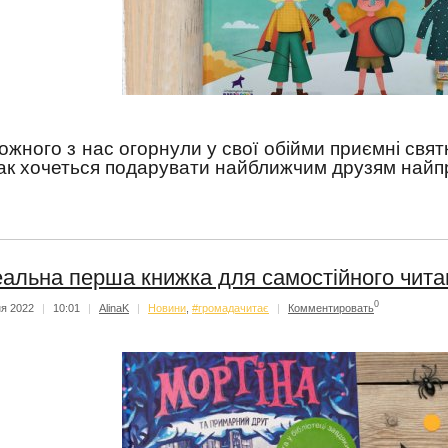
ожного з нас огорнули у свої обійми приємні святк
ак хочеться подарувати найближчим друзям найпри
еальна перша книжка для самостійного чита
0
ня 2022
|
10:01
|
AlinaK
|
Новини
,
#громадачитає
|
Комментировать