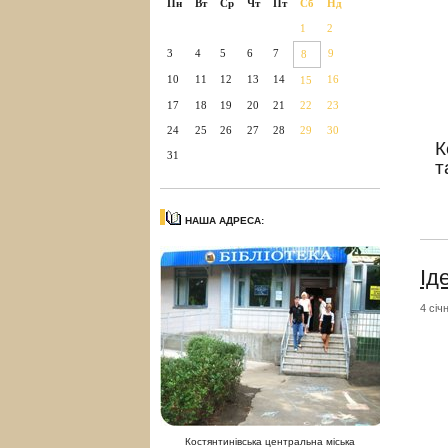
Пн
Вт
Ср
Чт
Пт
Сб
Нд
1
2
3
4
5
6
7
9
8
10
11
12
13
14
16
15
17
18
19
20
21
22
23
24
25
26
27
28
29
30
К
31
т
НАША АДРЕСА:
Ід
4 січ
Костянтинівська центральна міська