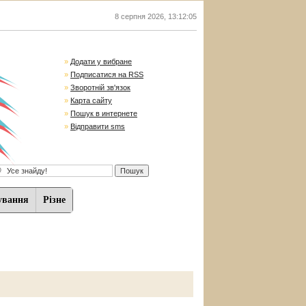
8 серпня 2026
,
13:12:06
»
Додати у вибране
»
Подписатися на RSS
»
Зворотній зв'язок
»
Карта сайту
»
Пошук в интернете
»
Відправити sms
ування
Різне