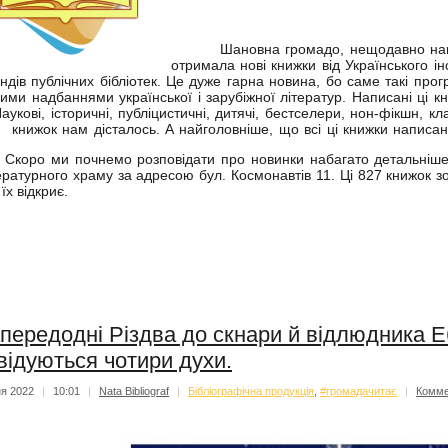
Шановна громадо, нещодавно наша 
отримала нові книжки від Українського і
ндів публічних бібліотек. Це дуже гарна новина, бо саме такі про
ими надбаннями української і зарубіжної літератур. Написані ці кни
аукові, історичні, публіцистичні, дитячі, бестселери, нон-фікшн, кл
книжок нам дісталось. А найголовніше, що всі ці книжки написа
оро ми почнемо розповідати про новинки набагато детальніше,
ературного храму за адресою бул. Космонавтів 11. Ці 827 книжок з
 їх відкриє.
передодні Різдва до скнари й відлюдника 
відуються чотири духи.
ня 2022
|
10:01
|
Nata Bibliograf
|
Бібліографічна продукція
,
#громадачитає
|
Комме