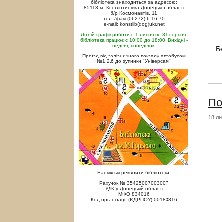
бібліотека знаходиться за адресою:
85113 м. Костянтинівка Донецької області
б/р Космонавтів, 11
тел. /факс(06272) 6-16-70
e-mail: konstlib(dog)ukr.net
Літній графік роботи с 1 липня по 31 серпня:
бібліотека працює с 10:00 до 18:00. Вихідні -
неділя, понеділок.
Б
Проїзд від залізничного вокзалу автобусом
№1,2,6 до зупинки "Універсам"
По
18 ли
Банківські реквізити бібліотеки:
Рахунок № 35425007003007
УДК у Донецькій області
МФО 834016
Код організації (ЄДРПОУ) 00183816