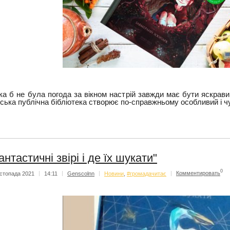
ка б не була погода за вікном настрій завжди має бути яскрави
іська публічна бібліотека створює по-справжньому особливий і 
антастичні звірі і де їх шукати"
0
стопада 2021
|
14:11
|
Genscolnn
|
Новини
,
#громадачитає
|
Комментировать