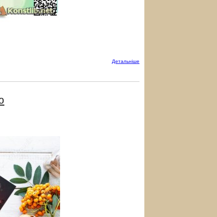
Детальнiше
ю