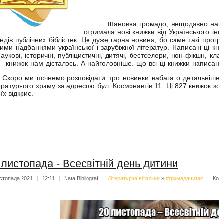
Шановна громадо, нещодавно наша 
отримала нові книжки від Українського і
ндів публічних бібліотек. Це дуже гарна новина, бо саме такі про
ими надбаннями української і зарубіжної літератур. Написані ці кни
аукові, історичні, публіцистичні, дитячі, бестселери, нон-фікшн, кл
книжок нам дісталось. А найголовніше, що всі ці книжки написа
оро ми почнемо розповідати про новинки набагато детальніше,
ературного храму за адресою бул. Космонавтів 11. Ці 827 книжок з
 їх відкриє.
 листопада - Всесвітній день дитини
стопада 2021
|
12:11
|
Nata Bibliograf
|
Літературна вітальня
»
#громадачитає
|
Ко