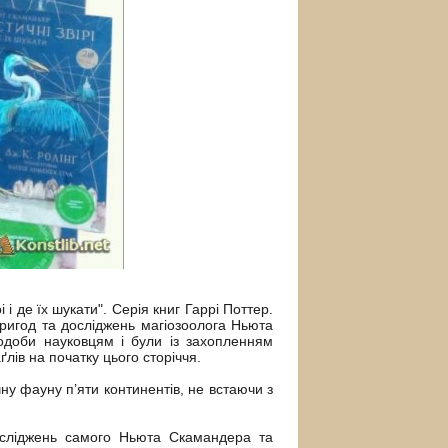
 і де їх шукати". Серія книг Гаррі Поттер.
ригод та досліджень магіозоолога Ньюта
одоби науковцям і були із захопленням
лів на початку цього сторіччя.
ну фауну п’яти континентів, не встаючи з
сліджень самого Ньюта Скамандера та