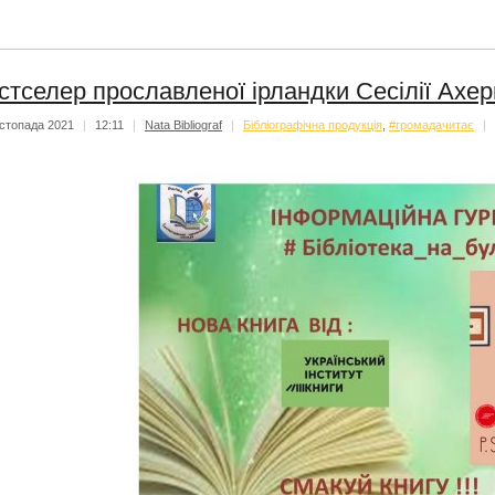
стселер прославленої ірландки Сесілії Ахер
стопада 2021
|
12:11
|
Nata Bibliograf
|
Бібліографічна продукція
,
#громадачитає
|