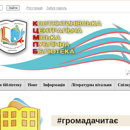
Реєстрація
Забув пароль
 бібліотеку
Нове
Iнформацiя
Літературна вітальня
Спiлк
#громадачитає