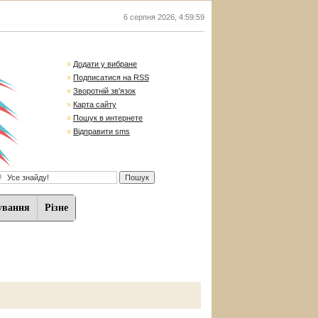
6 серпня 2026
,
5:00:00
»
Додати у вибране
»
Подписатися на RSS
»
Зворотній зв'язок
»
Карта сайту
»
Пошук в интернете
»
Відправити sms
ування
Різне