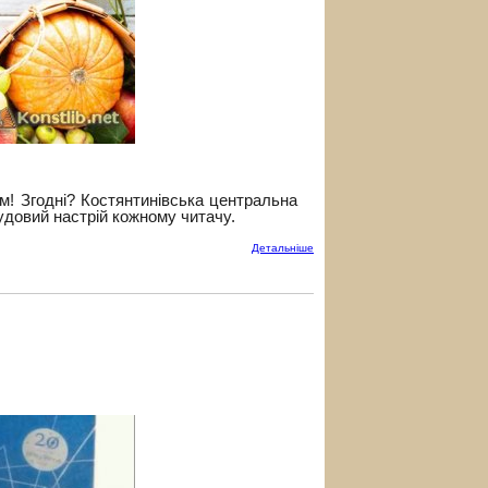
м! Згодні? Костянтинівська центральна
чудовий настрій кожному читачу.
Детальнiше