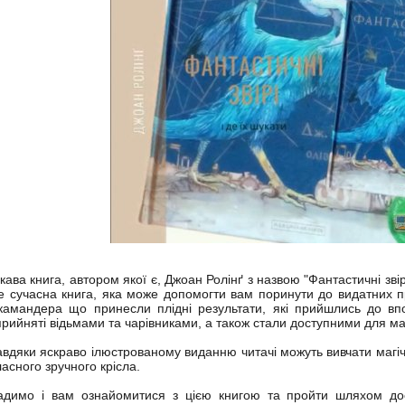
ікава книга, автором якої є, Джоан Ролінґ з назвою "Фантастичні звірі
е сучасна книга, яка може допомогти вам поринути до видатних п
камандера що принесли плідні результати, які прийшлись до вп
прийняті відьмами та чарівниками, а також стали доступними для маґ
авдяки яскраво ілюстрованому виданню читачі можуть вивчати магіч
ласного зручного крісла.
адимо і вам ознайомитися з цією книгою та пройти шляхом до