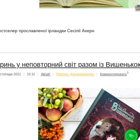
естселер прославленої ірландки Сесілії Ахерн
ринь у неповторний світ разом із Вишенько
0
стопада 2021
|
15:11
|
AlinaK
|
Новини
,
#громадачитає
|
Комментировать