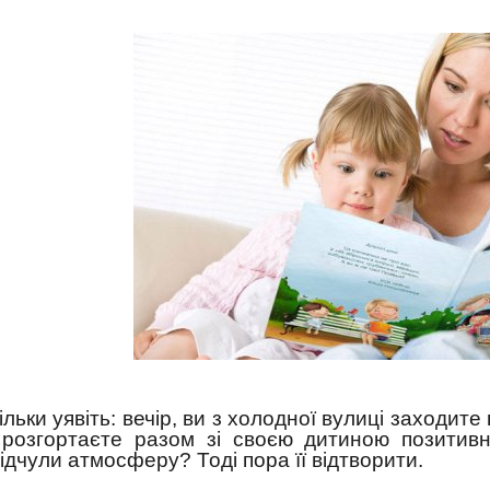
ільки уявіть: вечір, ви з холодної вулиці заходите
 розгортаєте разом зі своєю дитиною позитивн
ідчули атмосферу? Тоді пора її відтворити.