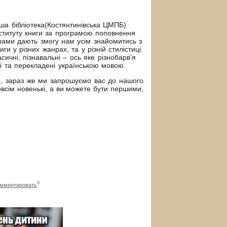
бібліотека(Костянтинівська ЦМПБ)
нституту книги за програмою поповнення
грами дають змогу нам усім знайомитись з
ги у різних жанрах, та у різній стилістиці.
асичні, пізнавальні – ось яке різнобарв’я
ні та перекладені українською мовою.
 зараз же ми запрошуємо вас до нашого
овсім новенькі, а ви можете бути першими,
0
мментировать