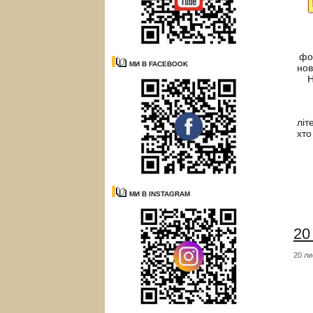
фо
МИ В FACEBOOK
нов
Н
Ск
літ
хто
МИ В INSTAGRAM
20
20 ли