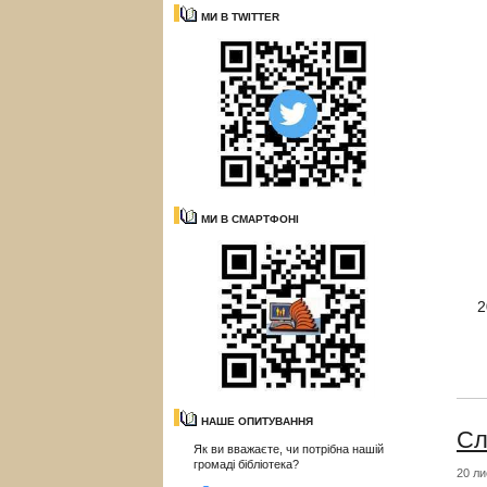
МИ В TWITTER
МИ В СМАРТФОНІ
2
НАШЕ ОПИТУВАННЯ
Сл
Як ви вважаєте, чи потрібна нашій
громаді бібліотека?
20 ли