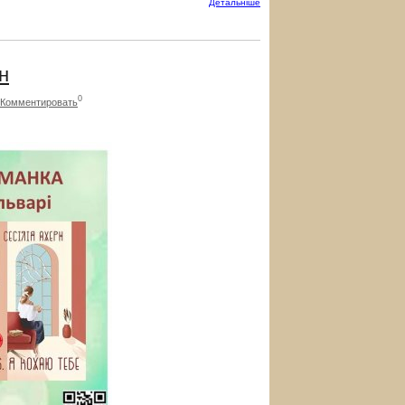
Детальнiше
н
0
Комментировать