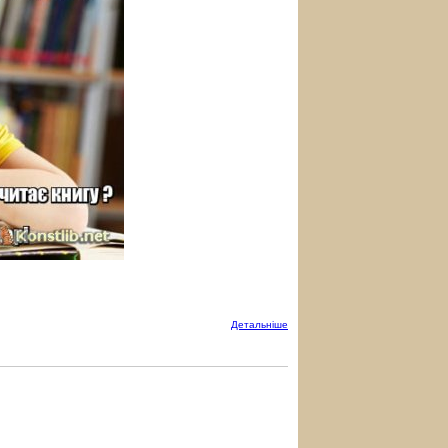
Детальнiше