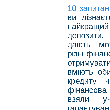
10 запитан
ви дізнаєт
найкращий 
депозити.
дають мож
різні фінан
отримувати
вміють об
кредиту 
фінансова
взяли уч
гарантув