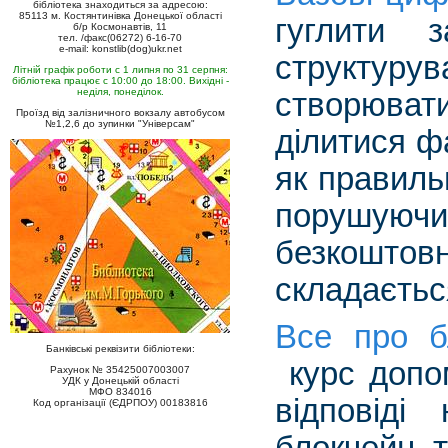
бібліотека знаходиться за адресою:
85113 м. Костянтинівка Донецької області
гуглити 
б/р Космонавтів, 11
тел. /факс(06272) 6-16-70
e-mail: konstlib(dog)ukr.net
структуру
Літній графік роботи с 1 липня по 31 серпня:
бібліотека працює с 10:00 до 18:00. Вихідні -
неділя, понеділок.
створюват
Проїзд від залізничного вокзалу автобусом
№1,2,6 до зупинки "Універсам"
ділитися ф
як правиль
порушуюч
безкошто
складається
Все про б
Банківські реквізити бібліотеки:
курс допо
Рахунок № 35425007003007
УДК у Донецькій області
МФО 834016
відповіді
Код організації (ЄДРПОУ) 00183816