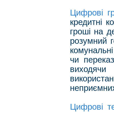
Цифрові г
кредитні к
гроші на д
розумний г
комунальні
чи переказ
виходячи
використа
неприємних
Цифрові те