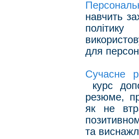
Персона
навчить за
політик
використо
для персон
Сучасне р
курс допо
резюме, пр
як не втр
позитивном
та виснажл