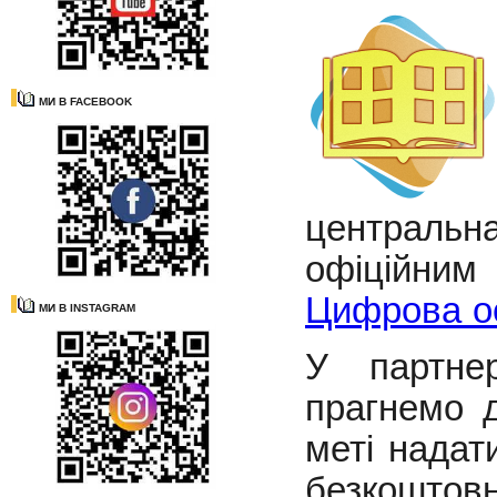
МИ В FACEBOOK
центральн
офіційни
Цифрова о
МИ В INSTAGRAM
У партне
прагнемо д
меті надат
безкошто