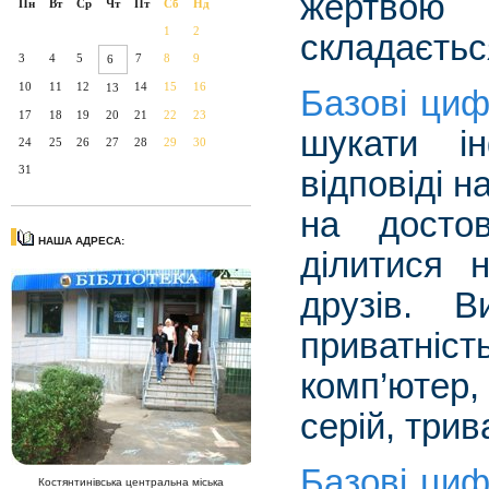
жертвою 
Пн
Вт
Ср
Чт
Пт
Сб
Нд
1
2
складається
3
4
5
7
8
9
6
10
11
12
14
15
16
13
Базові циф
17
18
19
20
21
22
23
шукати ін
24
25
26
27
28
29
30
31
відповіді н
на достов
НАША АДРЕСА:
ділитися 
друзів. 
приватніс
комп’ютер,
серій, трив
Базові циф
Костянтинівська центральна міська