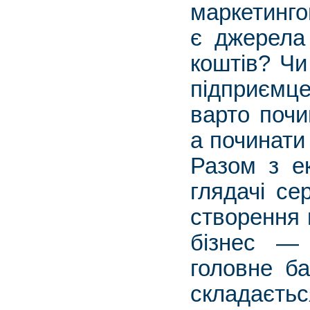
маркетинго
є джерела 
коштів? Чи
підприємц
варто поч
а починати 
Разом з е
глядачі се
створення 
бізнес — 
головне ба
складаєтьс