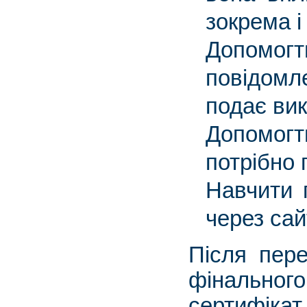
зокрема і
Допомогт
повідомл
подає вик
Допомог
потрібно 
Навчити 
через сай
Після пере
фінальног
сертифікат