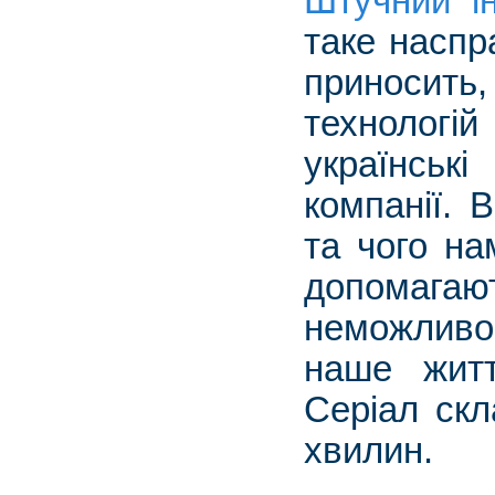
Штучний ін
таке наспра
приносить,
технологій
украї
компанії. 
та чого на
допомагают
неможливо
наше жит
Серіал скл
хвилин.