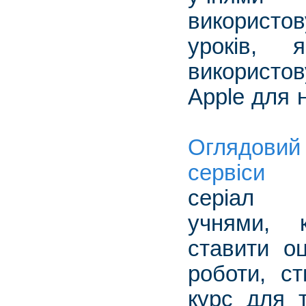
використо
уроків, 
використо
Apple для 
Оглядовий 
серві
серіал
учнями, 
ставити оц
роботи, ст
курс для т