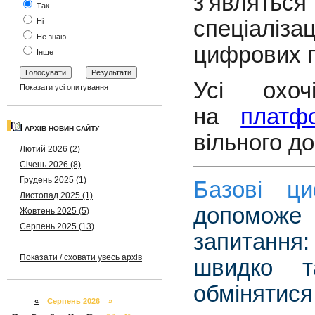
з’являть
Так
спеціаліза
Ні
Не знаю
цифрових 
Інше
Усі охоч
Показати усі опитування
на
плат
АРХІВ НОВИН САЙТУ
вільного до
Лютий 2026 (2)
Січень 2026 (8)
Грудень 2025 (1)
Базові ц
Листопад 2025 (1)
допоможе
Жовтень 2025 (5)
Серпень 2025 (13)
запитання:
Показати / сховати увесь архів
швидко т
обміняти
«
Серпень 2026 »