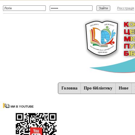
Реєстрація
Головна
Про бібліотеку
Нове
МИ В YOUTUBE