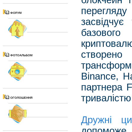
блокчейн т
перегляду
ФОРУМ
засвідчує
базового
криптова
створен
ФОТОАЛЬБОМ
трансформ
Binance, H
партнера F
тривалістю
ОГОЛОШЕННЯ
Дружні ци
допоможе 