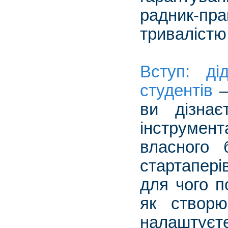
радник-пра
тривалістю
Вступ: ді
студентів
–
ви дізнає
інструмен
власного 
стартапері
для чого п
як створю
налаштує