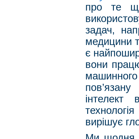
про те що
використов
задач, нап
медицини т
є найпошир
вони працю
машинного
пов’язан
інтелект
технологі
вирішує гл
Ми щодня 