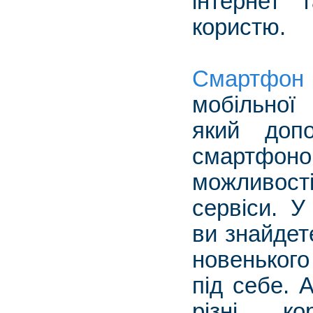
інтернет 
користю.
Смартфон 
мобільної 
який доп
смартфоно
можливос
сервіси. У
ви знайдет
новеньког
під себе. 
різні к