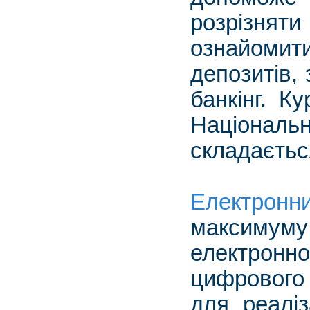
розрізня
ознайоми
депозитів,
банкінг. К
Національ
складаєтьс
Електронн
максимум
електронн
цифрового 
для реаліз