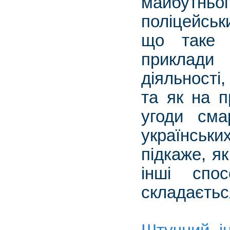
майбутнього
поліцейськ
що таке т
приклади
діяльності
та як на п
угоди сма
українськи
підкаже, як
інші спо
складається