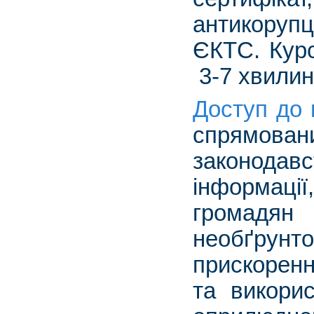
антикоруп
ЄКТС. Курс
3-7 хвили
Доступ до 
спрямова
законода
інформац
громадян
необґрун
прискорен
та викорис