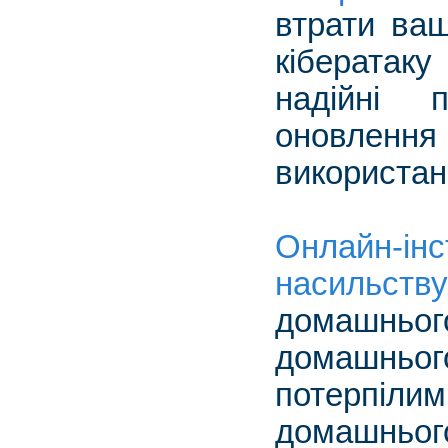
втрати ваш
кібератак
надійні 
оновлення 
використан
Онлайн-і
насильству
домашньог
домашньо
потерпіли
домашнього