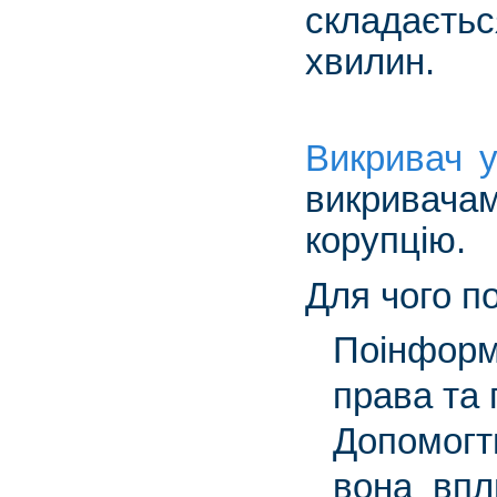
складаєть
хвилин.
Викривач у
викривач
корупцію.
Для чого п
Поінформу
права та 
Допомогт
вона впл