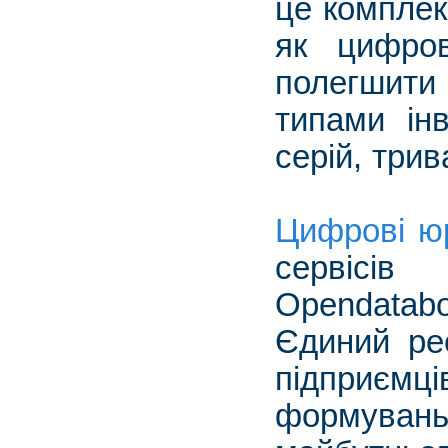
це комплек
як цифров
полегшити
типами інв
серій, трив
Цифрові ю
сервісів 
Opendatab
Єдиний реє
підпр
формувань)