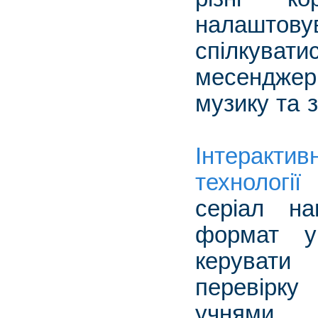
налаштовув
спілкуват
месенджер
музику та з
Інтеракт
технологі
серіал на
формат ур
керувати 
перевірку
учня