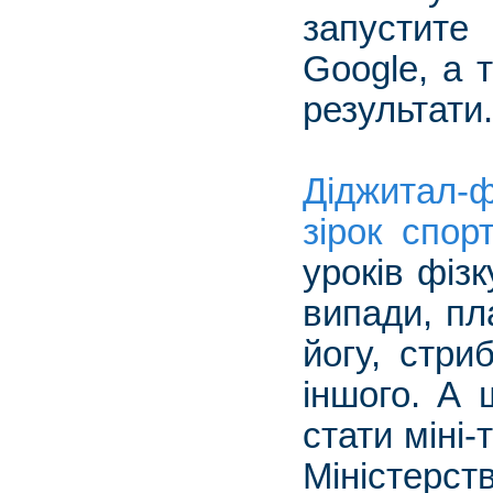
запустите 
Google, а 
результати.
Діджитал-
зірок спор
уроків фіз
випади, пла
йогу, стри
іншого. А 
стати міні
Міністерст