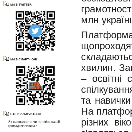
МИ В TWITTER
грамотност
млн україн
Платфор
щопроходят
складають
МИ В СМАРТФОНІ
хвилин. Зам
– освітні 
спілкуванн
та навички
На платфор
НАШЕ ОПИТУВАННЯ
різних вік
Як ви вважаєте, чи потрібна нашій
громаді бібліотека?