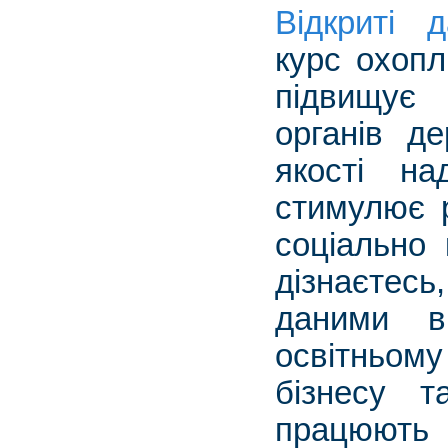
Відкриті 
курс охопл
підвищує 
органів д
якості на
стимулює р
соціально 
дізнаєтесь
даними в
освітньому
бізнесу т
працюют