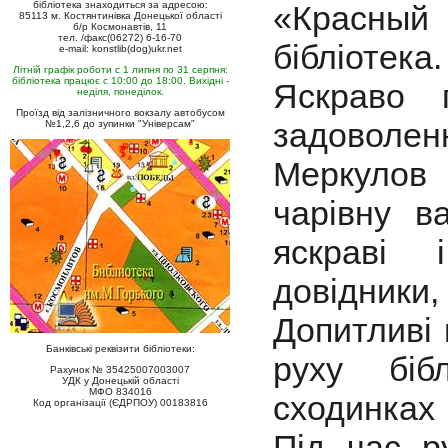
бібліотека знаходиться за адресою:
«Красны
85113 м. Костянтинівка Донецької області
б/р Космонавтів, 11
тел. /факс(06272) 6-16-70
бібліотека.
e-mail: konstlib(dog)ukr.net
Літній графік роботи с 1 липня по 31 серпня:
бібліотека працює с 10:00 до 18:00. Вихідні -
Яскраво 
неділя, понеділок.
Проїзд від залізничного вокзалу автобусом
задоволе
№1,2,6 до зупинки "Універсам"
Меркулов
чарівну ва
яскраві 
довідники,
Допитливі 
Банківські реквізити бібліотеки:
руху біб
Рахунок № 35425007003007
УДК у Донецькій області
МФО 834016
сходинках 
Код організації (ЄДРПОУ) 00183816
Під час р