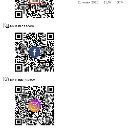
11 липня 2013
|
15:07
|
STV
|
МИ В FACEBOOK
МИ В INSTAGRAM