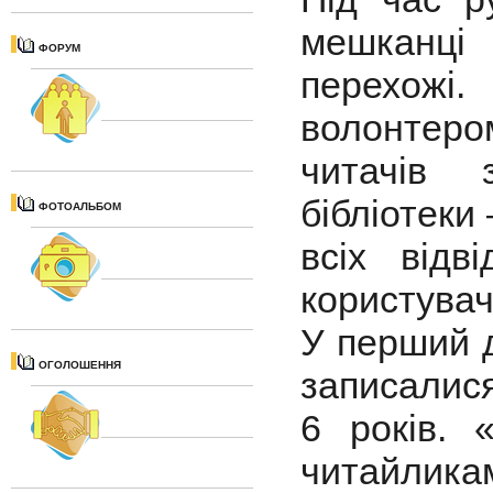
мешканці
ФОРУМ
перехожі
волонтеро
читачів 
бібліотеки
ФОТОАЛЬБОМ
всіх відві
користува
У перший д
ОГОЛОШЕННЯ
записалися
6 років. 
читайликам