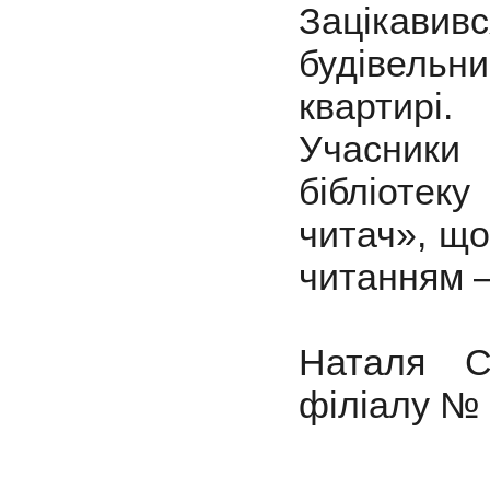
Зацікави
будівельн
квартирі.
Учасники 
бібліоте
читач», щ
читанням –
Наталя Св
філіалу № 