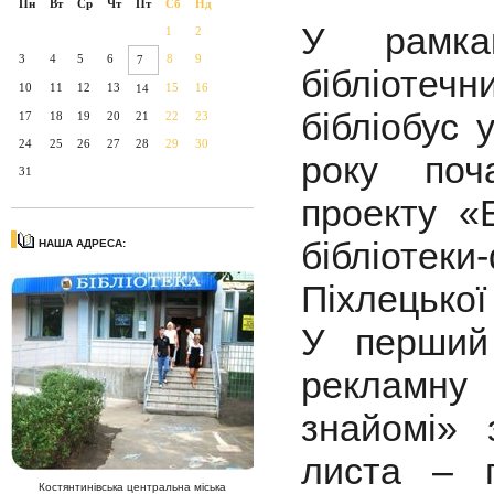
Пн
Вт
Ср
Чт
Пт
Сб
Нд
У рамка
1
2
3
4
5
6
8
9
7
бібліотеч
10
11
12
13
15
16
14
бібліобус 
17
18
19
20
21
22
23
24
25
26
27
28
29
30
року поча
31
проекту «Б
бібліотеки
НАША АДРЕСА:
Піхлецької
У перший 
рекламну
знайомі» 
листа – п
Костянтинівська центральна міська