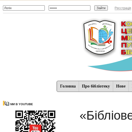
Реєстрація
Головна
Про бібліотеку
Нове
МИ В YOUTUBE
«Бібліове