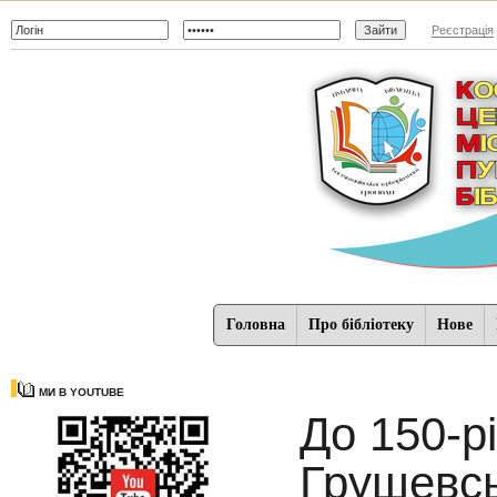
Реєстрація
Головна
Про бібліотеку
Нове
МИ В YOUTUBE
До 150-р
Грушевсь