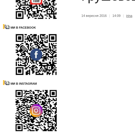
14 вересня 2016
|
14:09
|
irina
МИ В FACEBOOK
МИ В INSTAGRAM