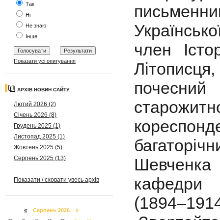
Так
письменн
Ні
Українсько
Не знаю
Інше
член Істо
Показати усі опитування
Літописця
почесний
АРХІВ НОВИН САЙТУ
старожит
Лютий 2026 (2)
Січень 2026 (8)
кореспонд
Грудень 2025 (1)
Листопад 2025 (1)
багаторічн
Жовтень 2025 (5)
Серпень 2025 (13)
Шевченка 
кафедри і
Показати / сховати увесь архів
(1894–1914
«
Серпень 2026 »