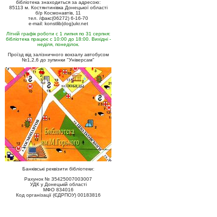
бібліотека знаходиться за адресою:
85113 м. Костянтинівка Донецької області
б/р Космонавтів, 11
тел. /факс(06272) 6-16-70
e-mail: konstlib(dog)ukr.net
Літній графік роботи с 1 липня по 31 серпня:
бібліотека працює с 10:00 до 18:00. Вихідні -
неділя, понеділок.
Проїзд від залізничного вокзалу автобусом
№1,2,6 до зупинки "Універсам"
Банківські реквізити бібліотеки:
Рахунок № 35425007003007
УДК у Донецькій області
МФО 834016
Код організації (ЄДРПОУ) 00183816