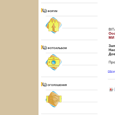
ФОРУМ
ВІТ
Осо
МИ
За
ФОТОАЛЬБОМ
Нас
Дов
Про
Обсу
ОГОЛОШЕННЯ