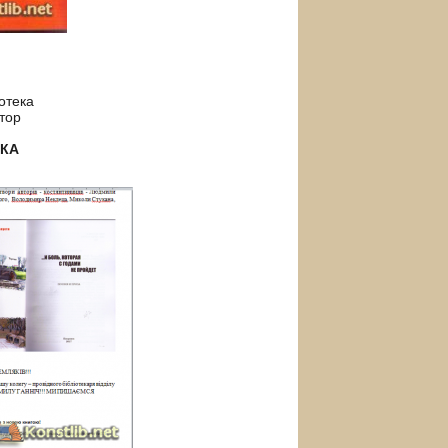
отека
тор
НКА