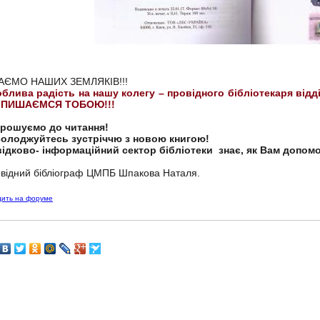
АЄМО НАШИХ ЗЕМЛЯКІВ!!!
блива радість на нашу колегу – провідного бібліотекаря ві
 ПИШАЄМСЯ ТОБОЮ!!!
прошуємо до читання!
олоджуйтесь зустріччю з новою книгою!
ідково- інформаційний сектор бібліотеки знає, як Вам допомо
відний бібліограф ЦМПБ Шпакова Наталя.
дить на форуме