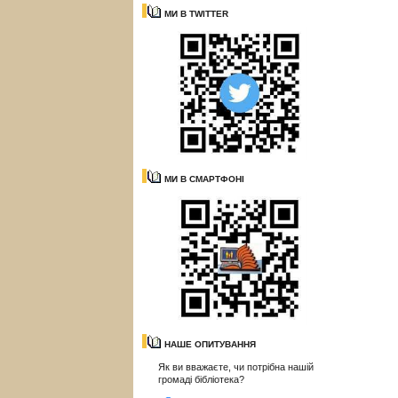
МИ В TWITTER
МИ В СМАРТФОНІ
НАШЕ ОПИТУВАННЯ
Як ви вважаєте, чи потрібна нашій
громаді бібліотека?