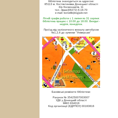
бібліотека знаходиться за адресою:
85113 м. Костянтинівка Донецької області
б/р Космонавтів, 11
тел. /факс(06272) 6-16-70
e-mail: konstlib(dog)ukr.net
Літній графік роботи с 1 липня по 31 серпня:
бібліотека працює с 10:00 до 18:00. Вихідні -
неділя, понеділок.
Проїзд від залізничного вокзалу автобусом
№1,2,6 до зупинки "Універсам"
Банківські реквізити бібліотеки:
Рахунок № 35425007003007
УДК у Донецькій області
МФО 834016
Код організації (ЄДРПОУ) 00183816