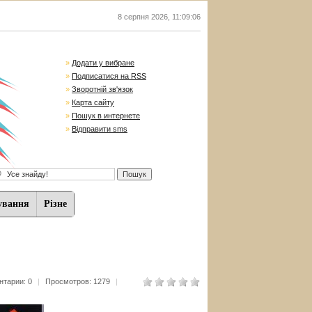
8 серпня 2026
,
11:09:07
»
Додати у вибране
»
Подписатися на RSS
»
Зворотній зв'язок
»
Карта сайту
»
Пошук в интернете
»
Відправити sms
ування
Різне
тарии: 0
|
Просмотров: 1279
|