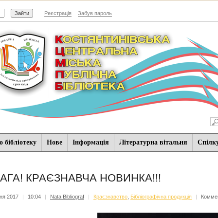
Реєстрація
Забув пароль
 бібліотеку
Нове
Iнформацiя
Літературна вітальня
Спiлк
АГА! КРАЄЗНАВЧА НОВИНКА!!!
тня 2017
|
10:04
|
Nata Bibliograf
|
Краєзнавство
,
Бібліографічна продукція
|
Коммен