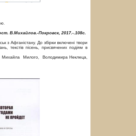
ою.
ст. В.Михайлов.-Покровск, 2017.-.108с.
к з Афганістану. До збірки включені твори
ань, текстів пісень, присвячених подіям в
іч, Михайла Милого, Володимира Неклеца,