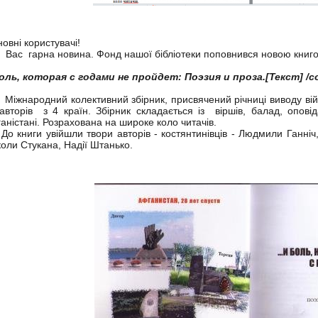
овні користувачі!
 Вас гарна новина. Фонд нашої бібліотеки поповнився новою книг
оль, которая с годами не пройдет: Поэзия и проза.[Текст] /со
народний колективний збірник, присвячений річниці виводу війсь
авторів з 4 країн. Збірник складається із віршів, балад, оповід
аністані. Розрахована на широке коло читачів.
книги увійшли твори авторів - костянтинівців - Людмили Ганн
оли Стукана, Надії Штанько.