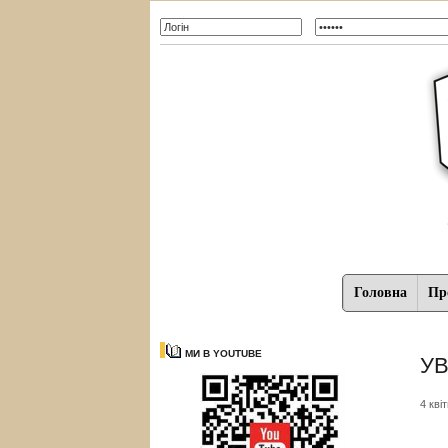
Головна
Про
МИ В YOUTUBE
УВ
4 кві