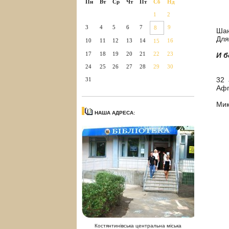
Пн
Вт
Ср
Чт
Пт
Сб
Нд
1
2
3
4
5
6
7
9
8
Шан
Для
10
11
12
13
14
16
15
17
18
19
20
21
22
23
И б
24
25
26
27
28
29
30
Між
32 
31
Афг
До 
Мик
НАША АДРЕСА:
Костянтинівська центральна міська