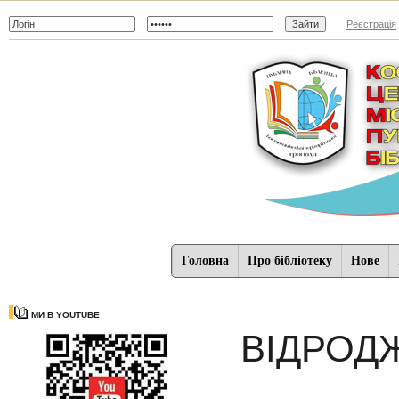
Реєстрація
Головна
Про бібліотеку
Нове
МИ В YOUTUBE
ВІДРОД