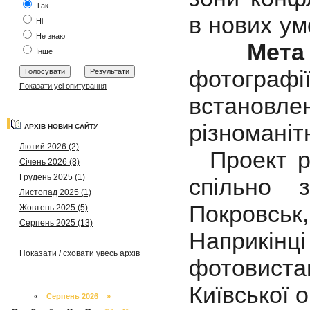
Так
в нових у
Ні
Не знаю
Мета 
Інше
фотографі
Показати усі опитування
встановл
різноманіт
АРХІВ НОВИН САЙТУ
Лютий 2026 (2)
Проект ре
Січень 2026 (8)
Грудень 2025 (1)
спільно з
Листопад 2025 (1)
Покровсь
Жовтень 2025 (5)
Серпень 2025 (13)
Наприкінц
Показати / сховати увесь архів
фотовист
Київської 
«
Серпень 2026 »