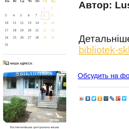
Пн
Вт
Ср
Чт
Пт
Сб
Нд
Автор: Lu
1
2
3
4
5
6
7
9
8
10
11
12
13
14
16
15
17
18
19
20
21
22
23
Детальніш
24
25
26
27
28
29
30
31
bibliotek-s
НАША АДРЕСА:
Обсудить на ф
Костянтинівська центральна міська