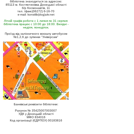
бібліотека знаходиться за адресою:
85113 м. Костянтинівка Донецької області
б/р Космонавтів, 11
тел. /факс(06272) 6-16-70
e-mail: konstlib(dog)ukr.net
Літній графік роботи с 1 липня по 31 серпня:
бібліотека працює с 10:00 до 18:00. Вихідні -
неділя, понеділок.
Проїзд від залізничного вокзалу автобусом
№1,2,6 до зупинки "Універсам"
Банківські реквізити бібліотеки:
Рахунок № 35425007003007
УДК у Донецькій області
МФО 834016
Код організації (ЄДРПОУ) 00183816