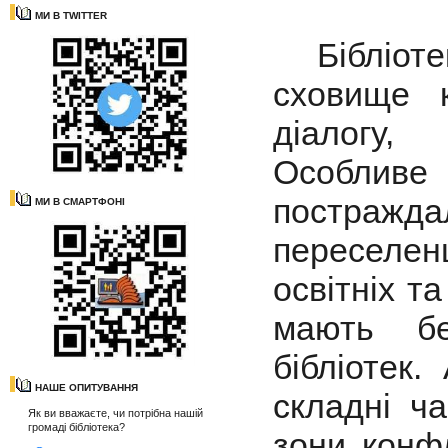
МИ В TWITTER
Бібліотек
сховище к
діалогу,
Особливе
постражда
МИ В СМАРТФОНІ
переселен
освітніх т
мають бе
бібліотек.
НАШЕ ОПИТУВАННЯ
складні ч
Як ви вважаєте, чи потрібна нашій
громаді бібліотека?
зони конф