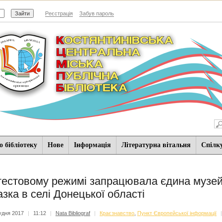
Реєстрація
Забув пароль
 бібліотеку
Нове
Iнформацiя
Літературна вітальня
Спiлк
тестовому режимі запрацювала єдина музей
азка в селі Донецької області
удня 2017
|
11:12
|
Nata Bibliograf
|
Краєзнавство
,
Пункт Європейської інформації