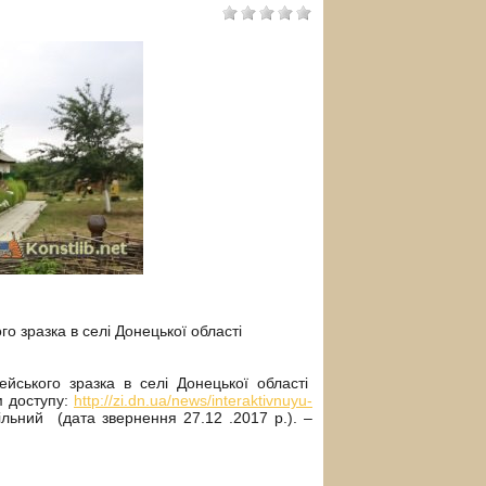
 зразка в селі Донецької області
ського зразка в селі Донецької області
м доступу:
http://zi.dn.ua/news/interaktivnuyu-
ільний (дата звернення 27.12 .2017 р.). –