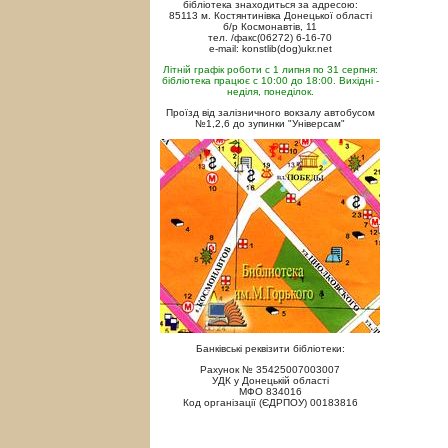
бібліотека знаходиться за адресою:
85113 м. Костянтинівка Донецької області
б/р Космонавтів, 11
тел. /факс(06272) 6-16-70
e-mail: konstlib(dog)ukr.net
Літній графік роботи с 1 липня по 31 серпня:
бібліотека працює с 10:00 до 18:00. Вихідні -
неділя, понеділок.
Проїзд від залізничного вокзалу автобусом
№1,2,6 до зупинки "Універсам"
Банківські реквізити бібліотеки:
Рахунок № 35425007003007
УДК у Донецькій області
МФО 834016
Код організації (ЄДРПОУ) 00183816