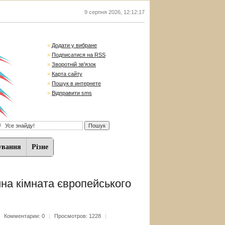
9 серпня 2026
,
12:12:18
»
Додати у вибране
»
Подписатися на RSS
»
Зворотній зв'язок
»
Карта сайту
»
Пошук в интернете
»
Відправити sms
ування
Різне
на кімната європейського
|
Комментарии: 0
|
Просмотров: 1228
|