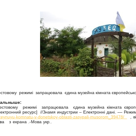
естовому режимі запрацювала єдина музейна кімната європейського
тальныше:
естовому режимі запрацювала єдина музейна кімната європей
ектронний ресурс] //Знамя индустрии – Електронні дані. –– Режи
eynuyu-komnatu-v-donetskoy-oblasti-zasypali-musorom_39478/
, в
ва з екрана .-Мова укр..