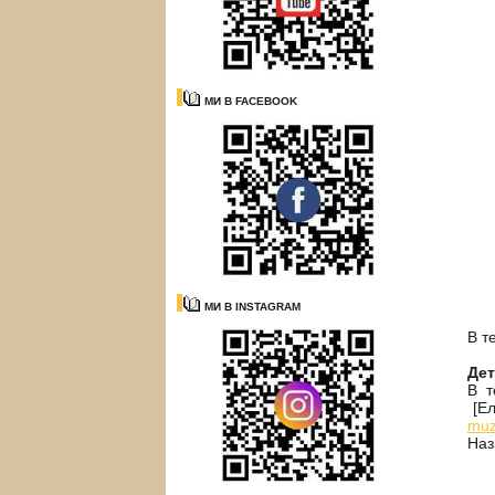
МИ В FACEBOOK
МИ В INSTAGRAM
В т
Де
В т
[Ел
muz
Наз