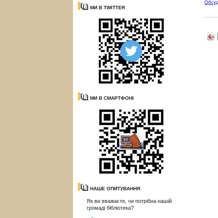
Обсу
МИ В TWITTER
МИ В СМАРТФОНІ
НАШЕ ОПИТУВАННЯ
Як ви вважаєте, чи потрібна нашій
громаді бібліотека?