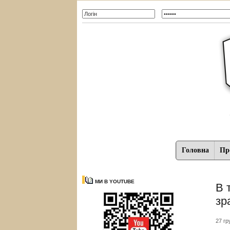
Головна
Про
МИ В YOUTUBE
В 
зр
27 гр