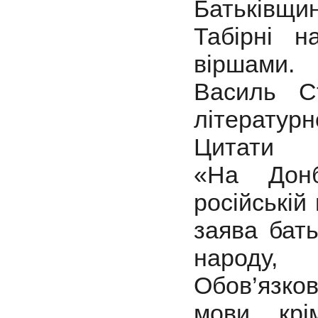
Батьківщин
Табірні н
віршами.
Василь С
літературно
Цитати
«На Донб
російській
заява бать
народу,
Обов’язков
мови, кр