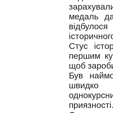
зарахувал
медаль да
відбулос
історичног
Стус істо
першим ку
щоб зароби
Був наймо
швидко 
однокурс
приязності