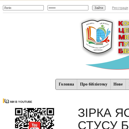
Реєстрація
Головна
Про бібліотеку
Нове
МИ В YOUTUBE
ЗІРКА Я
СТУСУ Б