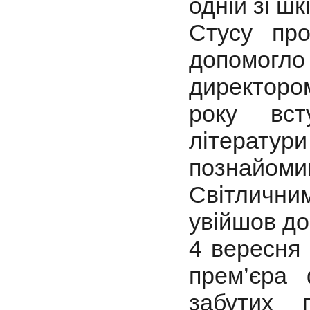
одній зі шк
Стусу про
допомогл
директором
року вст
літерату
познайом
Світличн
увійшов до
4 вересня 
прем’єра 
забутих п