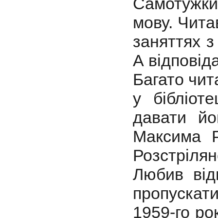
Самотужки 
мову. Читав
заняттях з
А відповід
Багато чит
у бібліот
давати йо
Максима Р
Розстрілян
Любив від
пропускати
1959-го ро