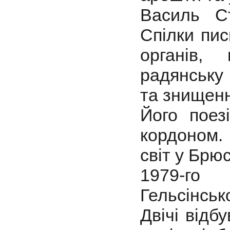
Василь С
Спілки пис
органів,
радянську
та знищенн
Його поез
кордоном.
світ у Брюс
1979-го 
Гельсінсько
Двічі відб