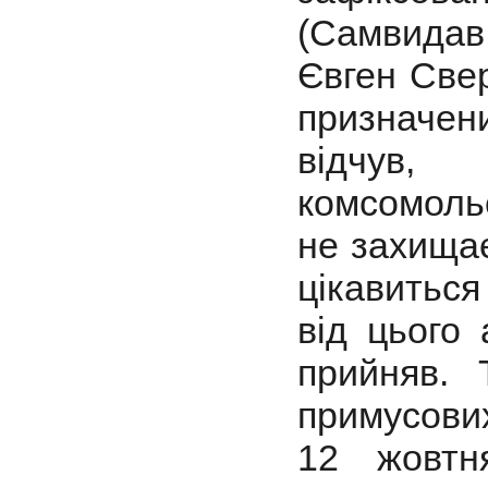
(Самвидав,
Євген Свер
призначе
відчув
комсомольс
не захищає
цікавиться
від цього 
прийняв. 
примусових
12 жовтн