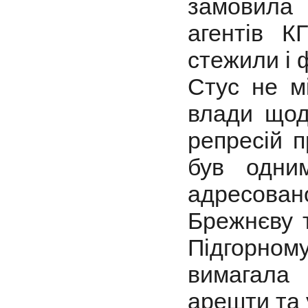
замовила 
агентів К
стежили і 
Стус не м
влади щод
репресій п
був одним
адресова
Брежнєву 
Підгорном
вимагала
арешти та 