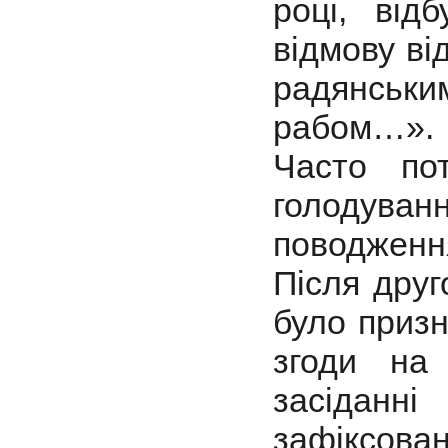
році, від
відмову ві
радянськ
рабом…».
Часто по
голодуванн
поводження
Після дру
було призн
згоди на
засіданн
зафіксов