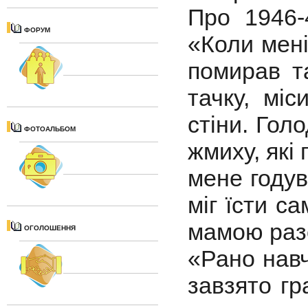
Про 1946-
ФОРУМ
«Коли мені 
помирав т
тачку, мі
стіни. Голо
ФОТОАЛЬБОМ
жмиху, які
мене годув
міг їсти с
мамою раз
ОГОЛОШЕННЯ
«Рано навч
завзято гр