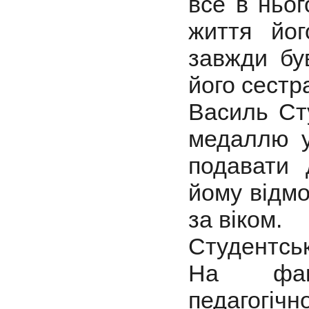
все в ньо
життя йог
завжди бу
його сестр
Василь Сту
медаллю у
подавати 
йому відм
за віком.
Студентськ
На факу
педагогі