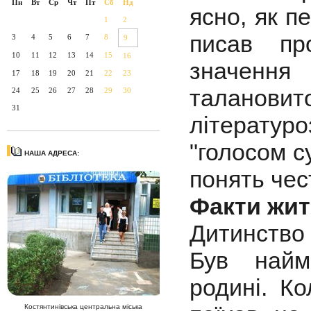
Пн
Вт
Ср
Чт
Пт
Сб
Нд
ясно, як п
1
2
писав пр
3
4
5
6
7
8
9
10
11
12
13
14
15
16
значенн
17
18
19
20
21
22
23
талановито
24
25
26
27
28
29
30
31
літерату
"голосом с
НАША АДРЕСА:
понять чест
Факти жит
Дитинство
Був найм
родині. Ко
Костянтинівська центральна міська