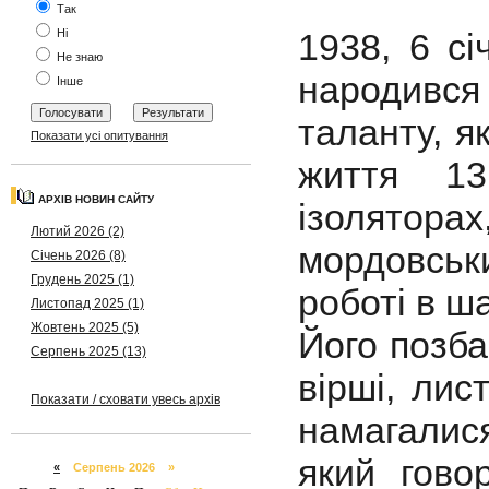
Так
Ні
1938, 6 сі
Не знаю
народивс
Інше
таланту, я
Показати усі опитування
життя 13
АРХІВ НОВИН САЙТУ
ізолятора
Лютий 2026 (2)
мордовськи
Січень 2026 (8)
Грудень 2025 (1)
роботі в ша
Листопад 2025 (1)
Жовтень 2025 (5)
Його позба
Серпень 2025 (13)
вірші, лис
Показати / сховати увесь архів
намагалися
який гово
«
Серпень 2026 »