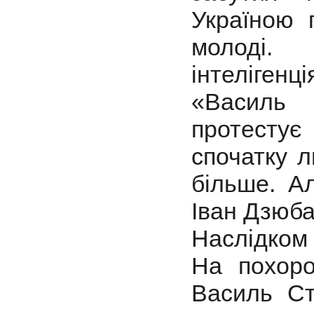
Україною 
молоді.
інтеліген
«Василь 
протестує
спочатку л
більше. А
Іван Дзюба
Наслідком 
На похоро
Василь Ст