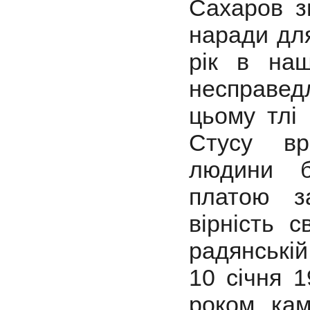
Сахаров з
наради для
рік в наш
несправе
цьому тлі
Стусу вр
людини б
платою з
вірність 
радянській
10 січня 
роком кам