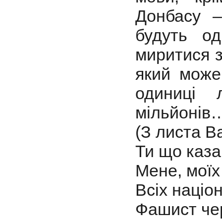
Донбасу –
будуть од
миритися з
який може
одиниці
мільйонів
(З листа В
Ти що каза
Мене, моїх
Всіх націон
Фашист че