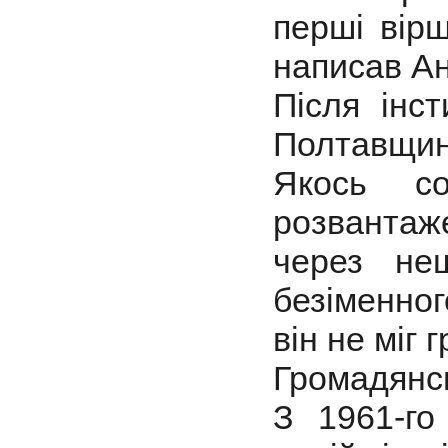
перші вір
написав А
Після інс
Полтавщин
Якось со
розвантаж
через не
безіменног
він не міг г
Громадянсь
З 1961-го