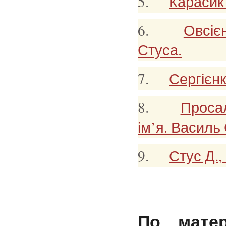
5.
Карасик
6.
Овсіє
Стуса.
7.
Сергієн
8.
Просал
ім’я. Василь
9.
Стус Д.
По матер