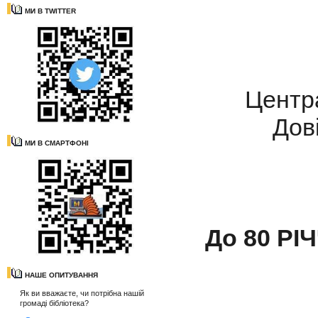
МИ В TWITTER
Центра
Дов
МИ В СМАРТФОНІ
До 80 Р
НАШЕ ОПИТУВАННЯ
Як ви вважаєте, чи потрібна нашій
громаді бібліотека?