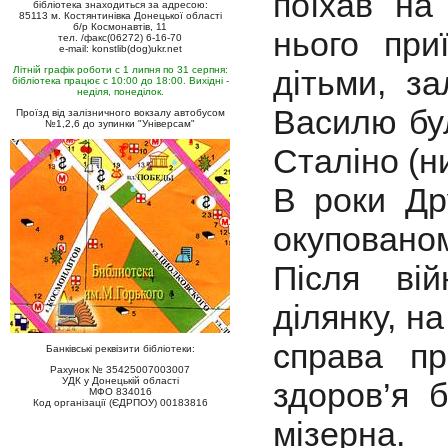
поїхав на
бібліотека знаходиться за адресою:
85113 м. Костянтинівка Донецької області
б/р Космонавтів, 11
нього пр
тел. /факс(06272) 6-16-70
e-mail: konstlib(dog)ukr.net
Літній графік роботи с 1 липня по 31 серпня:
дітьми, з
бібліотека працює с 10:00 до 18:00. Вихідні -
неділя, понеділок.
Василю бул
Проїзд від залізничного вокзалу автобусом
№1,2,6 до зупинки "Універсам"
Сталіно (ни
В роки Др
окупованом
Після ві
ділянку, н
справа пр
Банківські реквізити бібліотеки:
Рахунок № 35425007003007
УДК у Донецькій області
здоров’я б
МФО 834016
Код організації (ЄДРПОУ) 00183816
мізерна.