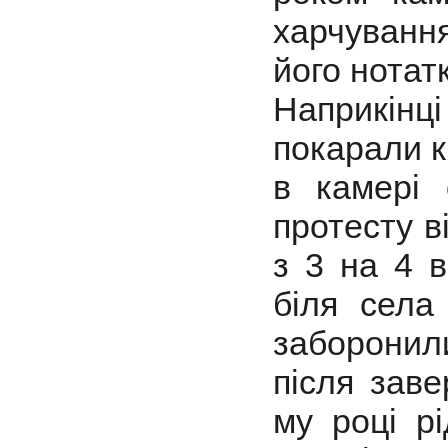
харчуванн
його нотат
Наприкінц
покарали к
в камері
протесту в
з 3 на 4 
біля села
заборонил
після заве
му році р