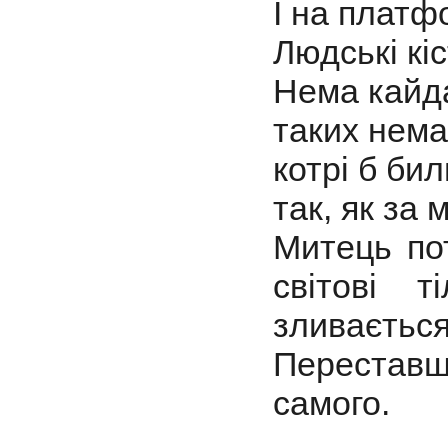
І на платф
Людські кі
Нема кайда
таких немає
котрі б бил
так, як за 
Митець по
світові т
зливається 
Переставш
самого.