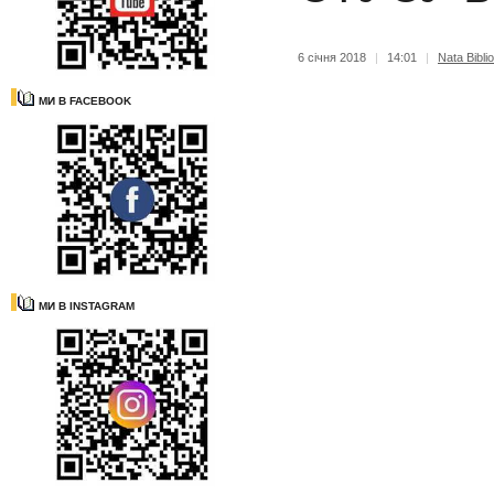
6 січня 2018
|
14:01
|
Nata Bibli
МИ В FACEBOOK
МИ В INSTAGRAM