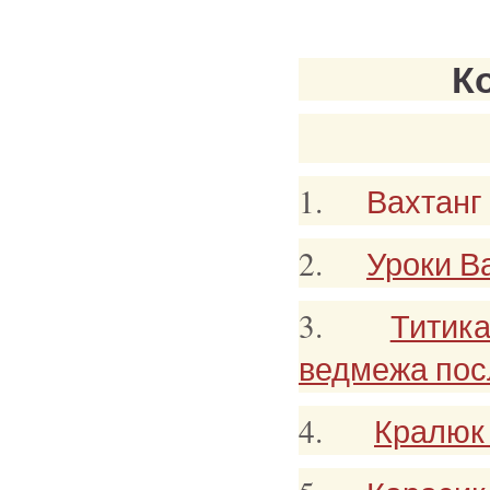
К
1.
Вахтанг 
2.
Уроки В
3.
Титика
ведмежа пос
4.
Кралюк 