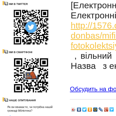
[Електро
МИ В TWITTER
Електро
http://1576
donbas/mifi
fotokolekts
МИ В СМАРТФОНІ
, вільний 
Назва з ек
Обсудить на ф
НАШЕ ОПИТУВАННЯ
Як ви вважаєте, чи потрібна нашій
громаді бібліотека?