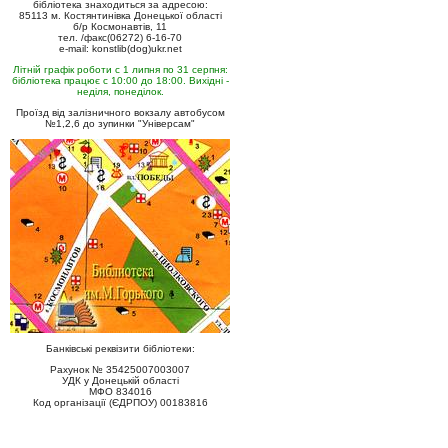
бібліотека знаходиться за адресою:
85113 м. Костянтинівка Донецької області
б/р Космонавтів, 11
тел. /факс(06272) 6-16-70
e-mail: konstlib(dog)ukr.net
Літній графік роботи с 1 липня по 31 серпня:
бібліотека працює с 10:00 до 18:00. Вихідні -
неділя, понеділок.
Проїзд від залізничного вокзалу автобусом
№1,2,6 до зупинки "Універсам"
Банківські реквізити бібліотеки:
Рахунок № 35425007003007
УДК у Донецькій області
МФО 834016
Код організації (ЄДРПОУ) 00183816