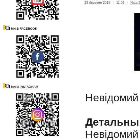
25 березня 2018
|
11:03
|
Nata B
МИ В FACEBOOK
МИ В INSTAGRAM
Невідоми
Детальны
Невідо