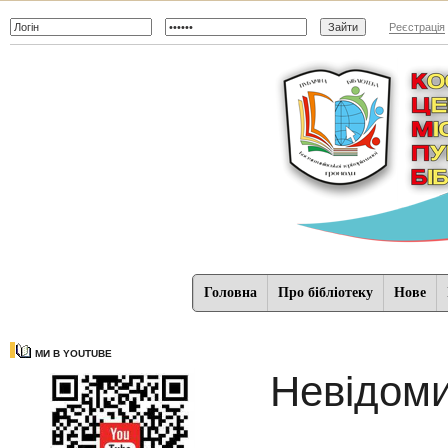
Реєстрація
Головна
Про бібліотеку
Нове
МИ В YOUTUBE
Невідом