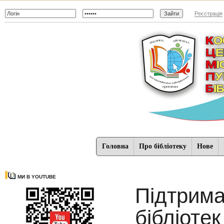
Реєстрація
Головна
Про бібліотеку
Нове
МИ В YOUTUBE
Підтрима
бібліотек