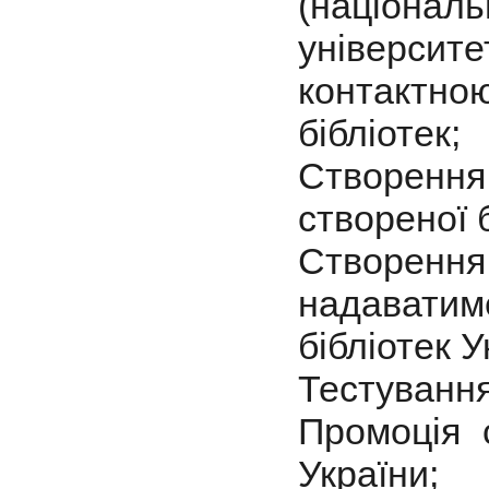
(націон
універси
контактно
бібліотек;
Створення
створеної б
Створення
надавати
бібліотек У
Тестування
Промоція 
України;