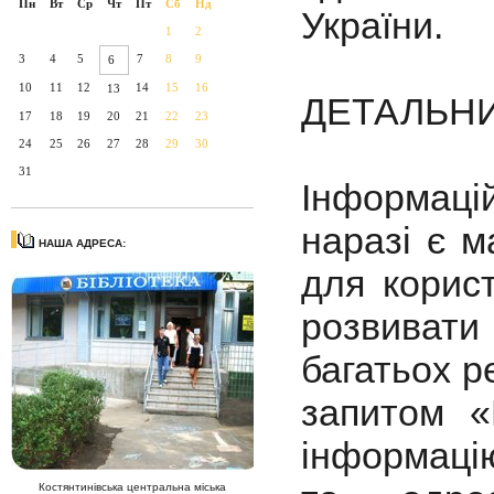
Пн
Вт
Ср
Чт
Пт
Сб
Нд
України.
1
2
3
4
5
7
8
9
6
10
11
12
14
15
16
13
ДЕТАЛЬН
17
18
19
20
21
22
23
24
25
26
27
28
29
30
31
Інформаці
наразі є м
НАША АДРЕСА:
для корис
розвивати
багатьох р
запитом «
інформаці
Костянтинівська центральна міська