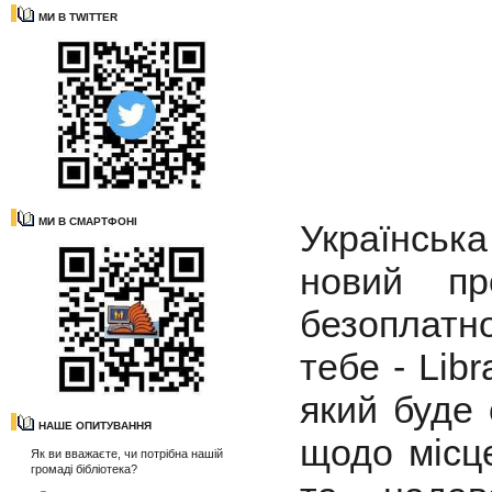
МИ В TWITTER
МИ В СМАРТФОНІ
Українськ
новий пр
безоплатн
тебе - Libr
який буде 
НАШЕ ОПИТУВАННЯ
щодо місц
Як ви вважаєте, чи потрібна нашій
громаді бібліотека?