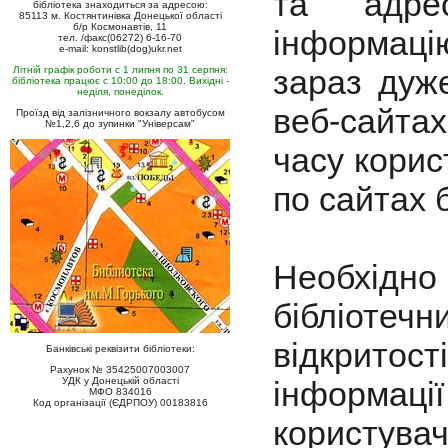
та адрес
бібліотека знаходиться за адресою:
85113 м. Костянтинівка Донецької області
б/р Космонавтів, 11
інформацію
тел. /факс(06272) 6-16-70
e-mail: konstlib(dog)ukr.net
зараз дуж
Літній графік роботи с 1 липня по 31 серпня:
бібліотека працює с 10:00 до 18:00. Вихідні -
неділя, понеділок.
веб-сайтах
Проїзд від залізничного вокзалу автобусом
№1,2,6 до зупинки "Універсам"
часу корист
по сайтах 
Необхідн
бібліотечн
відкрито
Банківські реквізити бібліотеки:
Рахунок № 35425007003007
УДК у Донецькій області
інформац
МФО 834016
Код організації (ЄДРПОУ) 00183816
користувач