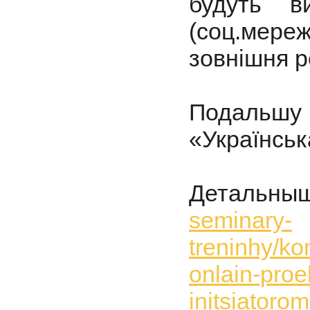
будуть в
(соц.мере
зовнішня р
Подальшу 
«Українськ
Деталь
seminary-
treninhy/kon
onlain-proek
initsiatoro