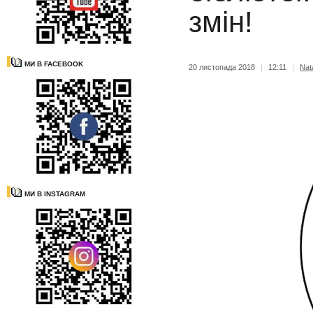
змін!
МИ В FACEBOOK
20 листопада 2018
|
12:11
|
Nata
МИ В INSTAGRAM