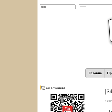
Головна
Про
МИ В YOUTUBE
|3
1 кві
Ест