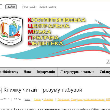
Реєстрація
Забув пароль
 бібліотеку
Нове
Iнформацiя
Літературна вітальня
Спiлк
4| Книжку читай – розуму набувай
тня 2010
|
12:04
|
vvs
|
Нове
»
Новини
|
Березень
,
Тиждень дитячого читання
,
20
афету Тижня дитячого та юнацького читання приймає бібліотека – 