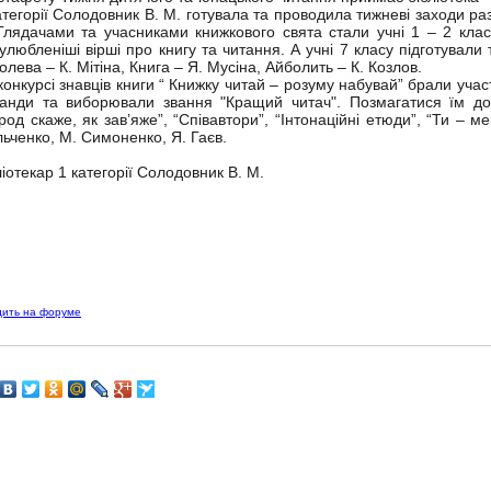
атегорії Солодовник В. М. готувала та проводила тижневі заходи р
Глядачами та учасниками книжкового свята стали учні 1 – 2 клас
улюбленіші вірші про книгу та читання. А учні 7 класу підготували 
олева – К. Мітіна, Книга – Я. Мусіна, Айболить – К. Козлов.
онкурсі знавців книги “ Книжку читай – розуму набувай” брали участ
анди та виборювали звання "Кращий читач". Позмагатися їм дов
род скаже, як зав’яже”, “Співавтори”, “Інтонаційні етюди”, “Ти – м
ьченко, М. Симоненко, Я. Гаєв.
ліотекар 1 категорії Солодовник В. М.
дить на форуме