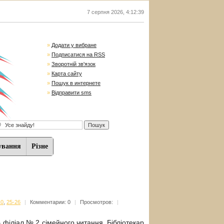
7 серпня 2026
,
4:12:39
»
Додати у вибране
»
Подписатися на RSS
»
Зворотній зв'язок
»
Карта сайту
»
Пошук в интернете
»
Відправити sms
ування
Різне
10
,
25-26
|
Комментарии: 0
|
Просмотров:
|
філіал № 2 сімейного читання. Бібліотекар