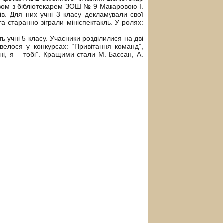
азом з бібліотекарем ЗОШ № 9 Макаровою І.
ів. Для них учні 3 класу декламували свої
та старанно зіграли мініспектакль. У ролях:
ь учні 5 класу. Учасники розділилися на дві
елося у конкурсах: “Привітання команд”,
ені, я – тобі”. Кращими стали М. Бассан, А.