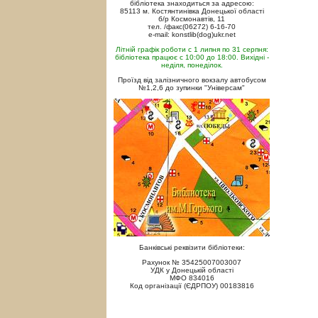
бібліотека знаходиться за адресою:
85113 м. Костянтинівка Донецької області
б/р Космонавтів, 11
тел. /факс(06272) 6-16-70
e-mail: konstlib(dog)ukr.net
Літній графік роботи с 1 липня по 31 серпня:
бібліотека працює с 10:00 до 18:00. Вихідні -
неділя, понеділок.
Проїзд від залізничного вокзалу автобусом
№1,2,6 до зупинки "Універсам"
Банківські реквізити бібліотеки:
Рахунок № 35425007003007
УДК у Донецькій області
МФО 834016
Код організації (ЄДРПОУ) 00183816