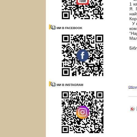
1 к
Я. 
най
Кор
У к
ком
МИ В FACEBOOK
“На
Мал
Біб
МИ В INSTAGRAM
Обсу