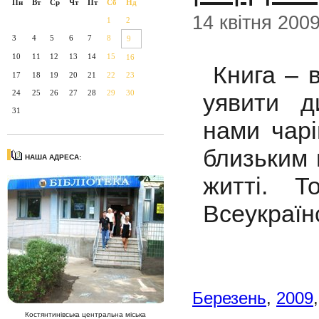
Пн
Вт
Ср
Чт
Пт
Сб
Нд
14 квітня 200
1
2
3
4
5
6
7
8
9
10
11
12
13
14
15
16
Книга – в
17
18
19
20
21
22
23
24
25
26
27
28
29
30
уявити д
31
нами чарі
близьким 
НАША АДРЕСА:
житті. Т
Всеукраїн
Березень
,
2009
Костянтинівська центральна міська