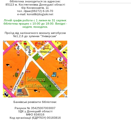
бібліотека знаходиться за адресою:
85113 м. Костянтинівка Донецької області
б/р Космонавтів, 11
тел. /факс(06272) 6-16-70
e-mail: konstlib(dog)ukr.net
Літній графік роботи с 1 липня по 31 серпня:
бібліотека працює с 10:00 до 18:00. Вихідні -
неділя, понеділок.
Проїзд від залізничного вокзалу автобусом
№1,2,6 до зупинки "Універсам"
Банківські реквізити бібліотеки:
Рахунок № 35425007003007
УДК у Донецькій області
МФО 834016
Код організації (ЄДРПОУ) 00183816