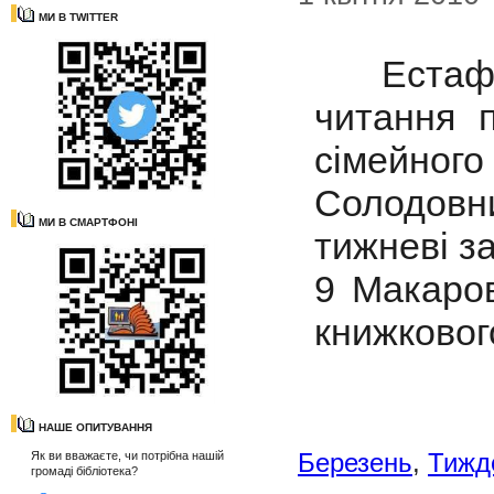
МИ В TWITTER
Естафет
читання 
сімейного
Солодовн
МИ В СМАРТФОНІ
тижневі з
9 Макаров
книжкового
НАШЕ ОПИТУВАННЯ
Березень
,
Тижд
Як ви вважаєте, чи потрібна нашій
громаді бібліотека?