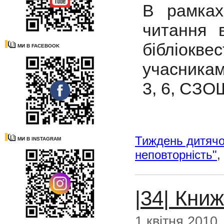
В рамках
читання 
бібліок
МИ В FACEBOOK
учасникам
3, 6, СЗОШ
Тиждень дитячо
МИ В INSTAGRAM
неповторність"
,
|34| Кни
1 квітня 2010