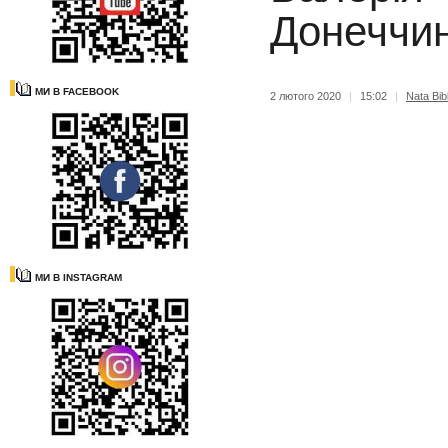
Донеччи
МИ В FACEBOOK
2 лютого 2020
|
15:02
|
Nata Bibl
МИ В INSTAGRAM