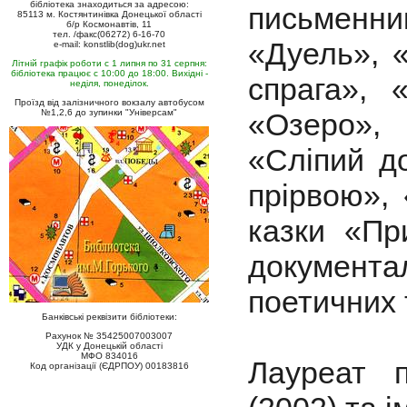
бібліотека знаходиться за адресою:
письменни
85113 м. Костянтинівка Донецької області
б/р Космонавтів, 11
тел. /факс(06272) 6-16-70
«Дуель», «
e-mail: konstlib(dog)ukr.net
Літній графік роботи с 1 липня по 31 серпня:
бібліотека працює с 10:00 до 18:00. Вихідні -
спрага», 
неділя, понеділок.
Проїзд від залізничного вокзалу автобусом
№1,2,6 до зупинки "Універсам"
«Озеро», 
«Сліпий д
прірвою»,
казки «Пр
документал
поетичних 
Банківські реквізити бібліотеки:
Рахунок № 35425007003007
УДК у Донецькій області
МФО 834016
Лауреат 
Код організації (ЄДРПОУ) 00183816