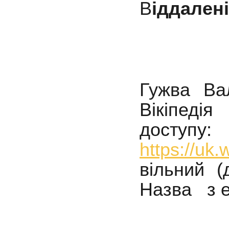
В
іддалені
Гужва В
Вікіпеді
доступу:
https:/
вільний
(
Назва з 