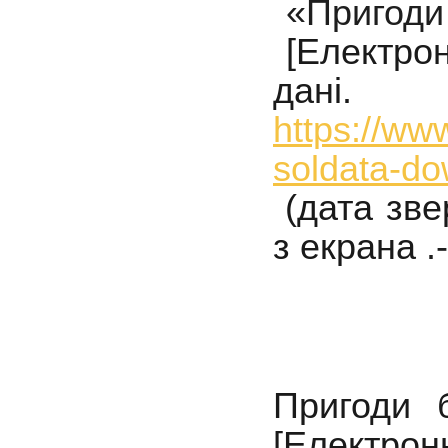
«Пригоди 
[Електрон
дані.
https://ww
soldata-do
(дата зве
з екрана
.
Пригоди 
[Електронн