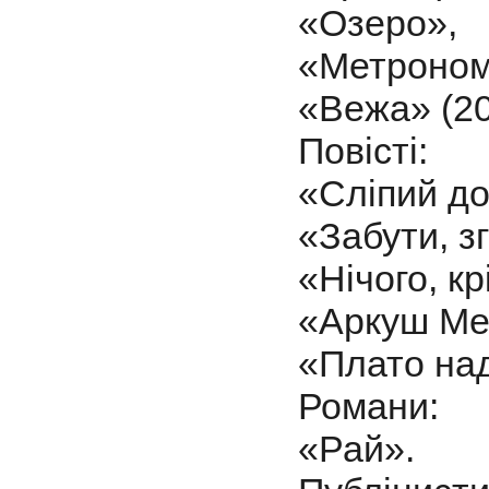
«Озеро»,
«Метроном
«Вежа» (20
Повісті:
«Сліпий до
«Забути, з
«Нічого, кр
«Аркуш Ме
«Плато над
Романи:
«Рай».