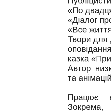
Публіцисти
«По двадця
«Діалог про
«Все життя
Твори для 
оповідання
казка «При
Автор низ
та анімаці
Працює в
Зокрема,