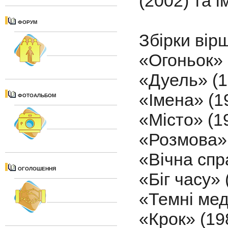
(2002) та 
ФОРУМ
Збірки вірш
«Огоньок» 
«Дуель» (1
«Імена» (1
ФОТОАЛЬБОМ
«Місто» (1
«Розмова» 
«Вічна спр
ОГОЛОШЕННЯ
«Біг часу»
«Темні мед
«Крок» (19