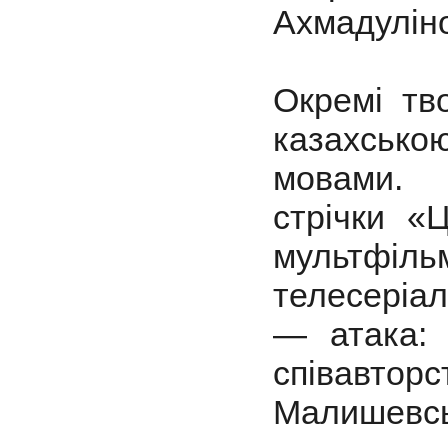
Ахмадуліно
Окремі тв
казахською
мовами. 
стрічки «
мультфіль
телесеріал
— атака: 
співавто
Малишевсь