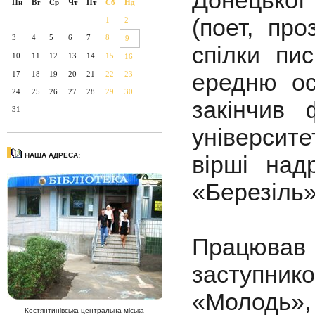
Донецької
Пн
Вт
Ср
Чт
Пт
Сб
Нд
(поет, про
1
2
3
4
5
6
7
8
9
спілки пис
10
11
12
13
14
15
16
ередню ос
17
18
19
20
21
22
23
24
25
26
27
28
29
30
закінчив 
31
університе
НАША АДРЕСА:
вірші над
«Березіль»
Працював
заступник
«Молодь»,
Костянтинівська центральна міська