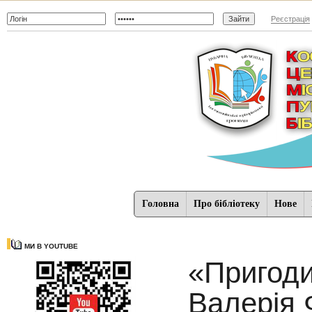
Реєстрація
Головна
Про бібліотеку
Нове
МИ В YOUTUBE
«Пригоди
Валерія 