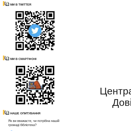
МИ В TWITTER
МИ В СМАРТФОНІ
Центра
Дов
НАШЕ ОПИТУВАННЯ
Як ви вважаєте, чи потрібна нашій
громаді бібліотека?