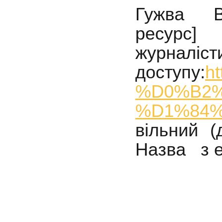
Гужва В
ресурс] 
журналіст
доступу:
h
%D0%B2
%D1%84
вільний
(
Назва з 