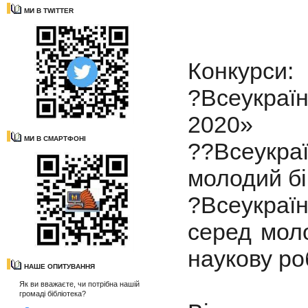
МИ В TWITTER
Конкурси:
?Всеукраї
2020»
МИ В СМАРТФОНІ
??Всеукр
молодий бі
?Всеукраїн
серед моло
наукову ро
НАШЕ ОПИТУВАННЯ
Як ви вважаєте, чи потрібна нашій
громаді бібліотека?