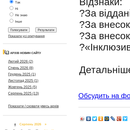
Відзнаки:
Так
Ні
?За вiдданi
Не знаю
?За внесок
Інше
?За внесок 
Показати усі опитування
?«Інклюзив
АРХІВ НОВИН САЙТУ
Лютий 2026 (2)
Детальніше 
Січень 2026 (8)
Грудень 2025 (1)
Листопад 2025 (1)
Жовтень 2025 (5)
Серпень 2025 (13)
Обсудить на ф
Показати / сховати увесь архів
«
Серпень 2026 »