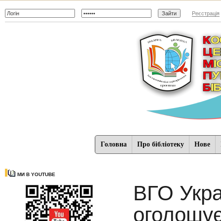
Реєстрація
Головна
Про бібліотеку
Нове
МИ В YOUTUBE
ВГО Укра
оголошує