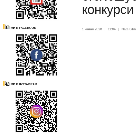
конкурси 
МИ В FACEBOOK
1 квітня 2020
|
11:04
|
Nata Bibli
МИ В INSTAGRAM