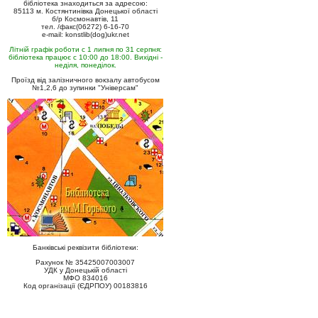
бібліотека знаходиться за адресою:
85113 м. Костянтинівка Донецької області
б/р Космонавтів, 11
тел. /факс(06272) 6-16-70
e-mail: konstlib(dog)ukr.net
Літній графік роботи с 1 липня по 31 серпня:
бібліотека працює с 10:00 до 18:00. Вихідні -
неділя, понеділок.
Проїзд від залізничного вокзалу автобусом
№1,2,6 до зупинки "Універсам"
Банківські реквізити бібліотеки:
Рахунок № 35425007003007
УДК у Донецькій області
МФО 834016
Код організації (ЄДРПОУ) 00183816