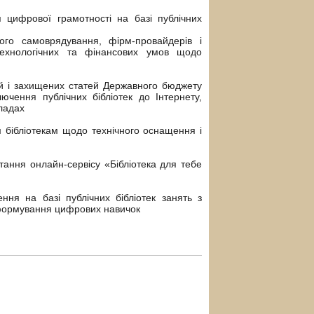
 цифрової грамотності на базі публічних
ого самоврядування, фірм-провайдерів і
-технологічних та фінансових умов щодо
й і захищених статей Державного бюджету
ючення публічних бібліотек до Інтернету,
ладах
 бібліотекам щодо технічного оснащення і
ання онлайн-сервісу «Бібліотека для тебе
ння на базі публічних бібліотек занять з
 формування цифрових навичок