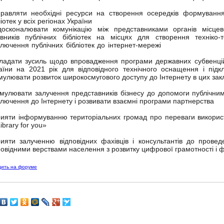
равляти необхідні ресурси на створення осередків формування
ліотек у всіх регіонах України
сконалювати комунікацію між представниками органів місцев
івників публічних бібліотек на місцях для створення техніко
ключення публічних бібліотек до інтернет-мережі
ладати зусиль щодо впровадження програми державних субвенці
аїни на 2021 рік для відповідного технічного оснащення і підкл
мулювати розвиток широкосмугового доступу до Інтернету в цих зак
мулювати залучення представників бізнесу до допомоги публічним
ключення до Інтернету і розвивати взаємні програми партнерства
ияти інформуванню територіальних громад про переваги використ
ibrary for you»
ияти залученню відповідних фахівців і консультантів до проведе
повідними верствами населення з розвитку цифрової грамотності і
дить на форуме