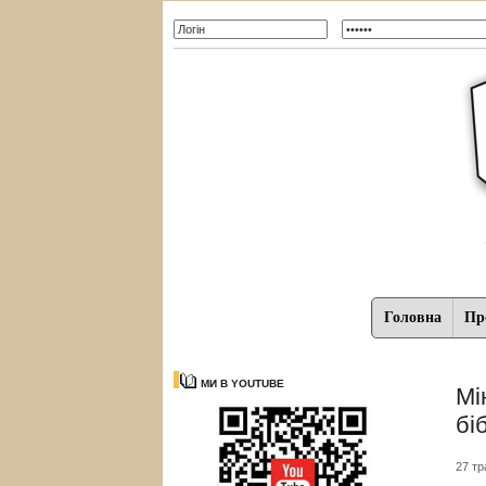
Головна
Про
МИ В YOUTUBE
Мі
бі
27 тр