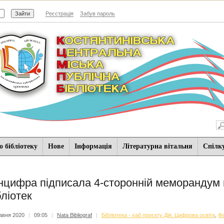
Реєстрація
Забув пароль
 бібліотеку
Нове
Iнформацiя
Літературна вітальня
Спiлк
нцифра підписала 4-сторонній меморандум п
бліотек
авня 2020
|
09:05
|
Nata Bibliograf
|
Бібліотека - хаб проєкту Дія. Цифрова освіта
,
Фа