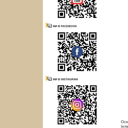
МИ В FACEBOOK
МИ В INSTAGRAM
Осн
Інт