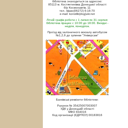
бібліотека знаходиться за адресою:
85113 м. Костянтинівка Донецької області
б/р Космонавтів, 11
тел. /факс(06272) 6-16-70
e-mail: konstlib(dog)ukr.net
Літній графік роботи с 1 липня по 31 серпня:
бібліотека працює с 10:00 до 18:00. Вихідні -
неділя, понеділок.
Проїзд від залізничного вокзалу автобусом
№1,2,6 до зупинки "Універсам"
Банківські реквізити бібліотеки:
Рахунок № 35425007003007
УДК у Донецькій області
МФО 834016
Код організації (ЄДРПОУ) 00183816