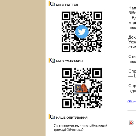
МИ В TWITTER
Нап
біб
Вдо
кер
під
Док
Укр
сти
Сти
під
МИ В СМАРТФОНІ
Спр
— L
Спр
від
Обсу
НАШЕ ОПИТУВАННЯ
Як ви вважаєте, чи потрібна нашій
громаді бібліотека?