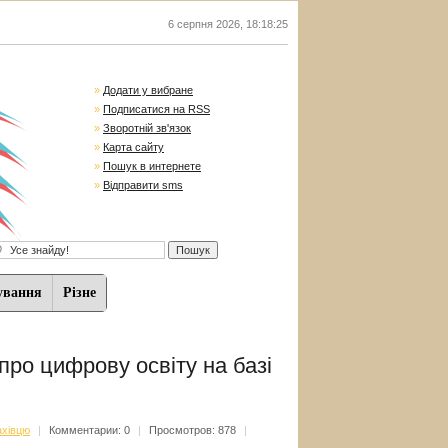
6 серпня 2026
,
18:18:26
»
Додати у вибране
»
Подписатися на RSS
»
Зворотній зв'язок
»
Карта сайту
»
Пошук в интернете
»
Відправити sms
ування
Різне
ро цифрову освіту на базі
хівцю
|
Комментарии: 0
|
Просмотров: 878
|