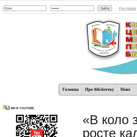
Реєстрація
Головна
Про бібліотеку
Нове
МИ В YOUTUBE
«В коло 
росте ка