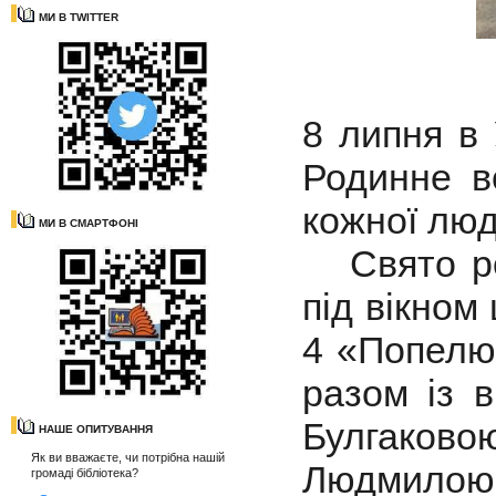
МИ В TWITTER
8 липня в 
Родинне в
кожної лю
МИ В СМАРТФОНІ
Свято род
під вікном
4 «Попелю
разом із 
Булгаково
НАШЕ ОПИТУВАННЯ
Як ви вважаєте, чи потрібна нашій
Людмилою 
громаді бібліотека?