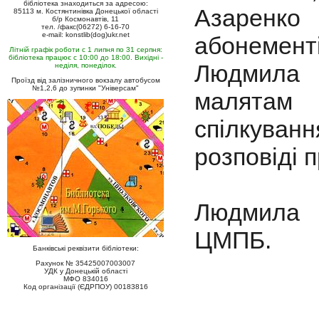
бібліотека знаходиться за адресою:
Азаренко
85113 м. Костянтинівка Донецької області
б/р Космонавтів, 11
тел. /факс(06272) 6-16-70
e-mail: konstlib(dog)ukr.net
абонемент
Літній графік роботи с 1 липня по 31 серпня:
бібліотека працює с 10:00 до 18:00. Вихідні -
Людмила 
неділя, понеділок.
Проїзд від залізничного вокзалу автобусом
№1,2,6 до зупинки "Універсам"
малятам 
спілкуван
розповіді 
Людмила Ч
ЦМПБ.
Банківські реквізити бібліотеки:
Рахунок № 35425007003007
УДК у Донецькій області
МФО 834016
Код організації (ЄДРПОУ) 00183816