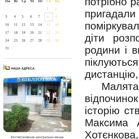
потрібно ра
Пн
Вт
Ср
Чт
Пт
Сб
Нд
1
2
пригадали
3
4
5
6
7
9
8
поміркува
10
11
12
13
14
16
15
17
18
19
20
21
22
23
діти розп
24
25
26
27
28
29
30
родини і в
31
піклують
НАША АДРЕСА:
дистанцію,
Малята в
відпочинок
історію с
Максима А
Хотєнков
Костянтинівська центральна міська