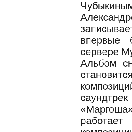
Чубыкин
Александр
записыва
впервые 
сервере My
Альбом сн
станови
композиц
саундтрек
«Маргоша
работае