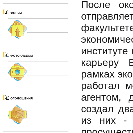
После ок
отправля
ФОРУМ
факульт
экономич
институте 
ФОТОАЛЬБОМ
карьеру 
рамках эко
работал м
агентом, 
ОГОЛОШЕННЯ
создал дв
из них -
просущес