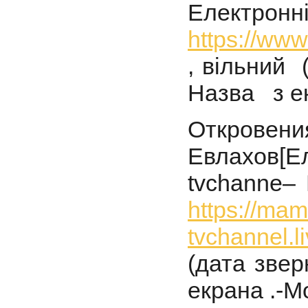
Електро
https://
, вільний 
Назва з ек
Откровени
Евлахов
[
tvchanne– 
https://mam
tvchannel.l
(дата звер
екрана .-М