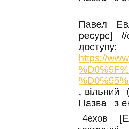
Павел Ев
ресурс] //
доступу:
https://www
%D0%9F%
%D0%95%
, вільний 
Назва з ек
4ехов [Е