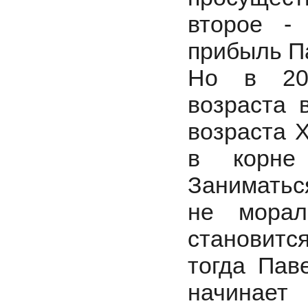
второе -
прибыль Па
Но в 200
возраста 
возраста 
в корне 
Заниматьс
не морал
становит
тогда Пав
начинает