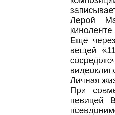
композици
записыва
Лерой Ма
киноленте
Еще через
вещей «11
сосредото
видеоклип
Личная жи
При совм
певицей В
псевдоним