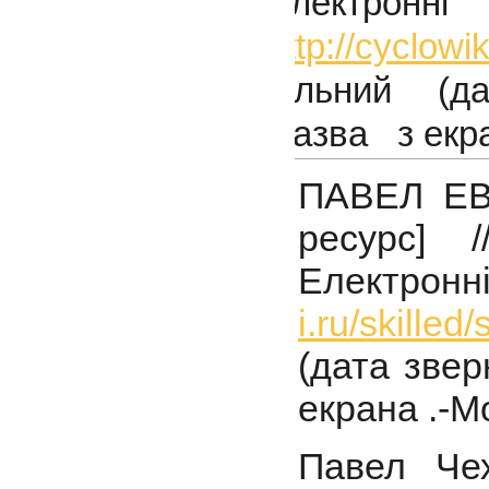
Електрон
http://cycl
вільний (да
Назва з екра
ПАВЕЛ ЕВ
ресурс] /
Електронн
i.ru/skille
(дата звер
екрана .-М
Павел Че