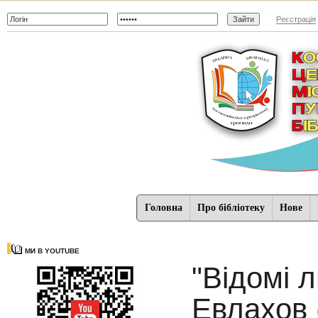
Реєстрація
Головна
Про бібліотеку
Нове
МИ В YOUTUBE
"Відомі 
Евлахов 