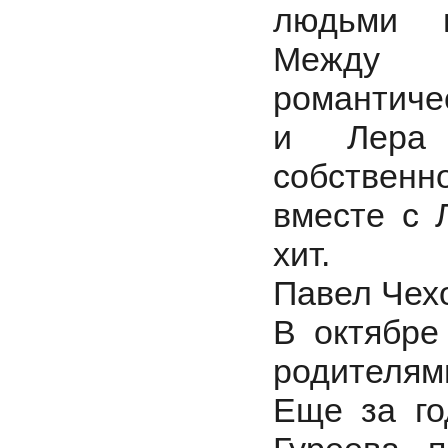
людьми п
Между 
романтичес
и Лера 
собствен
вместе с 
хит.
Павел Чех
В октябре
родителями
Еще за г