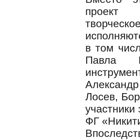
проект 
творческ
исполняют
в том чис
Павла Е
инструм
Александр
Лосев, Бо
участники 
ФГ «Никит
Впоследст