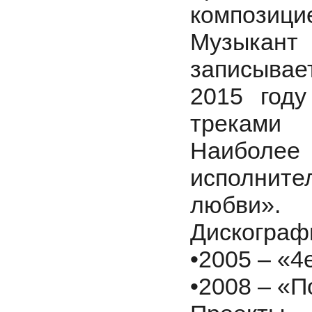
композици
Музыкант
записывает
2015 году
треками 
Наиболе
исполните
любви».
Дискограф
•
2005 – «4
•
2008 – «П