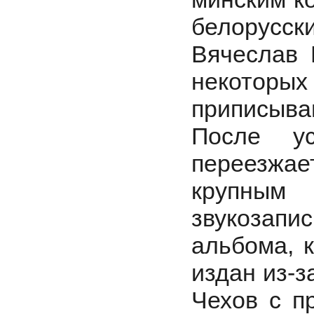
белорус
Вячеслав 
некотор
приписываю
После ус
переезжае
крупным 
звукозапис
альбома, 
издан из-з
Чехов с п