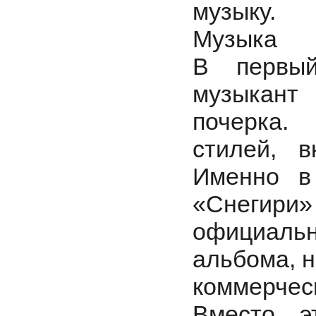
музыку.
Музыка
В первый
музыкант 
почерка.
стилей, 
Именно в
«Снегир
официальн
альбома, н
коммерчес
Вместо э