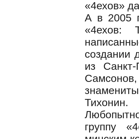
«4ехов» да
А в 2005 
«4ехов: 
написанн
создании 
из Санкт-
Самсоно
знаменит
Тихонин.
Любопытно
группу «
минским к