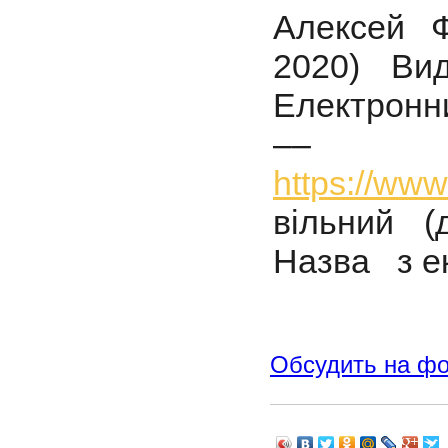
Алексей 
2020) 
Електронни
–– 
https://ww
вільний (д
Назва з ек
Обсудить на ф