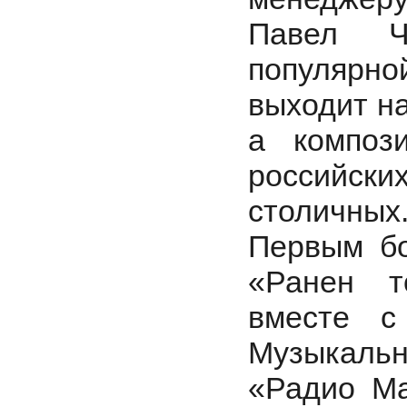
Павел Ч
популярн
выходит н
а композ
российск
столичных
Первым бо
«Ранен т
вместе с
Музыкаль
«Радио Ма