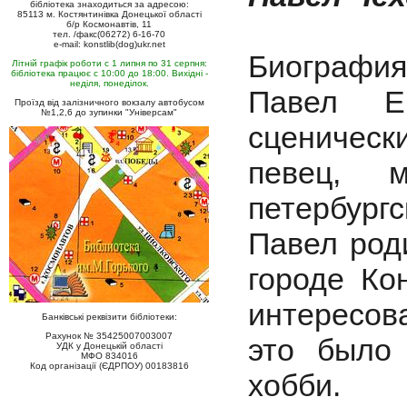
бібліотека знаходиться за адресою:
85113 м. Костянтинівка Донецької області
б/р Космонавтів, 11
тел. /факс(06272) 6-16-70
e-mail: konstlib(dog)ukr.net
Биография
Літній графік роботи с 1 липня по 31 серпня:
бібліотека працює с 10:00 до 18:00. Вихідні -
неділя, понеділок.
Павел Е
Проїзд від залізничного вокзалу автобусом
№1,2,6 до зупинки "Універсам"
сценичес
певец, м
петербургс
Павел род
городе Ко
интересова
Банківські реквізити бібліотеки:
Рахунок № 35425007003007
это было
УДК у Донецькій області
МФО 834016
Код організації (ЄДРПОУ) 00183816
хобби.