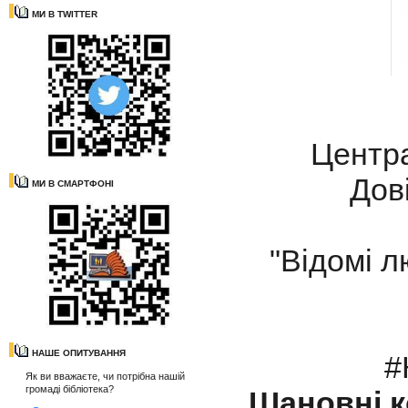
МИ В TWITTER
Центра
Дов
МИ В СМАРТФОНІ
"Відомі 
НАШЕ ОПИТУВАННЯ
#
Як ви вважаєте, чи потрібна нашій
громаді бібліотека?
Шановні к