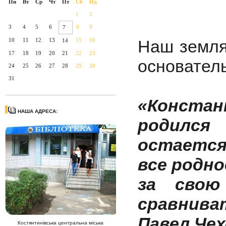
Пн
Вт
Ср
Чт
Пт
Сб
Нд
1
2
3
4
5
6
8
9
7
10
11
12
13
15
16
Наш земля
14
17
18
19
20
21
22
23
основатель
24
25
26
27
28
29
30
31
«Констан
НАША АДРЕСА:
родился
остается
все родно
за свою
сравнива
Павел Че
Костянтинівська центральна міська