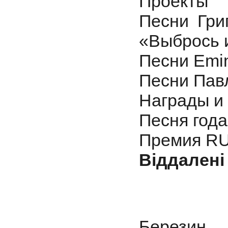
Проекты
Песни Гри
«Выбрось 
Песни Emi
Песни Павл
Награды и
Песня года
Премия RU
Віддалені
Березин