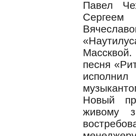
Павел Че
Сергеем
Вячеслав
«Наутилус
Массквой.
песня «Ри
исполни
музыканто
Новый пр
живому з
востребо
менеджер