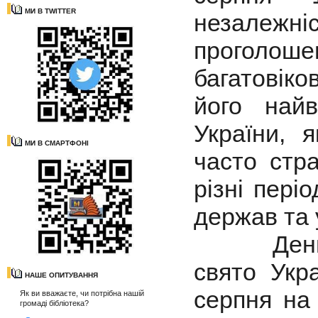
МИ В TWITTER
незалежн
проголош
багатовіко
його найв
України, 
МИ В СМАРТФОНІ
часто стра
різні пері
держав та
День нез
свято Укр
НАШЕ ОПИТУВАННЯ
серпня на
Як ви вважаєте, чи потрібна нашій
громаді бібліотека?