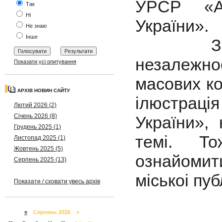
УРСР «Ак
Так
Ні
України».
Не знаю
Інше
З нагод
незалежн
Показати усі опитування
масових ко
АРХІВ НОВИН САЙТУ
ілюстраці
Лютий 2026 (2)
Січень 2026 (8)
України»,
Грудень 2025 (1)
темі. Т
Листопад 2025 (1)
Жовтень 2025 (5)
ознайоми
Серпень 2025 (13)
міськоі пуб
Показати / сховати увесь архів
«
Серпень 2026 »