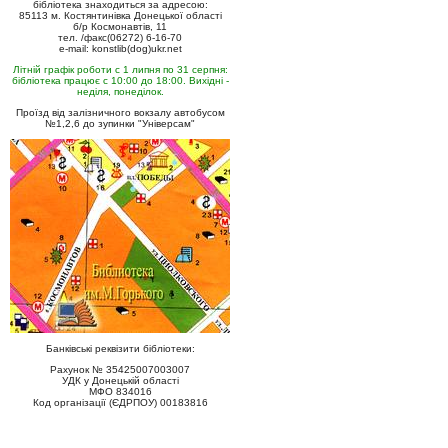
бібліотека знаходиться за адресою:
85113 м. Костянтинівка Донецької області
б/р Космонавтів, 11
тел. /факс(06272) 6-16-70
e-mail: konstlib(dog)ukr.net
Літній графік роботи с 1 липня по 31 серпня:
бібліотека працює с 10:00 до 18:00. Вихідні -
неділя, понеділок.
Проїзд від залізничного вокзалу автобусом
№1,2,6 до зупинки "Універсам"
Банківські реквізити бібліотеки:
Рахунок № 35425007003007
УДК у Донецькій області
МФО 834016
Код організації (ЄДРПОУ) 00183816