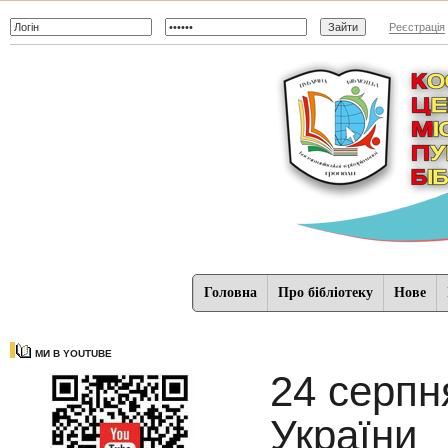
Реєстрація
Головна
Про бібліотеку
Нове
МИ В YOUTUBE
24 серпн
України