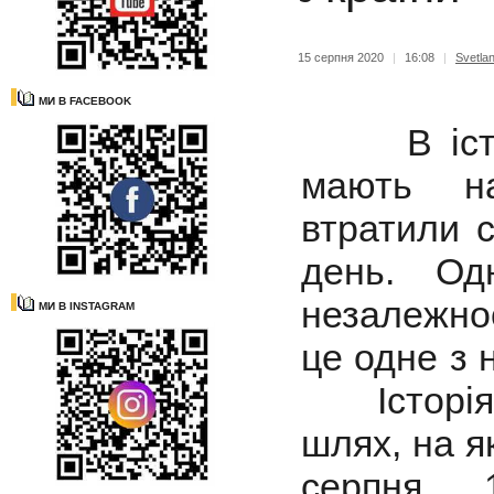
15 серпня 2020
|
16:08
|
Svetla
МИ В FACEBOOK
В історії
мають на
втратили с
день. Од
незалежно
МИ В INSTAGRAM
це одне з 
Історія У
шлях, на як
серпня 