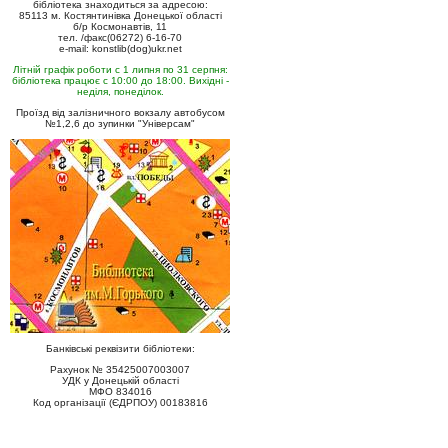
бібліотека знаходиться за адресою:
85113 м. Костянтинівка Донецької області
б/р Космонавтів, 11
тел. /факс(06272) 6-16-70
e-mail: konstlib(dog)ukr.net
Літній графік роботи с 1 липня по 31 серпня:
бібліотека працює с 10:00 до 18:00. Вихідні -
неділя, понеділок.
Проїзд від залізничного вокзалу автобусом
№1,2,6 до зупинки "Універсам"
Банківські реквізити бібліотеки:
Рахунок № 35425007003007
УДК у Донецькій області
МФО 834016
Код організації (ЄДРПОУ) 00183816