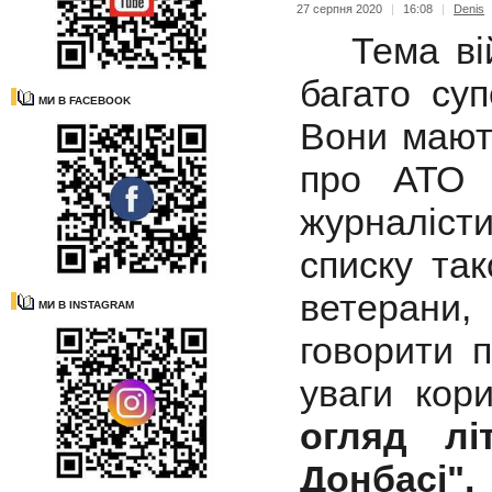
27 серпня 2020
|
16:08
|
Denis
Тема війн
багато суп
МИ В FACEBOOK
Вони мають
про АТО 
журналіс
списку та
ветерани,
МИ В INSTAGRAM
говорити 
уваги кор
огляд лі
Донбасі".