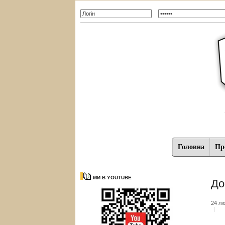
Головна
Про
МИ В YOUTUBE
До
24 лю
|