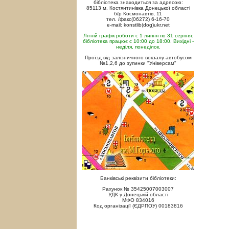
бібліотека знаходиться за адресою:
85113 м. Костянтинівка Донецької області
б/р Космонавтів, 11
тел. /факс(06272) 6-16-70
e-mail: konstlib(dog)ukr.net
Літній графік роботи с 1 липня по 31 серпня:
бібліотека працює с 10:00 до 18:00. Вихідні -
неділя, понеділок.
Проїзд від залізничного вокзалу автобусом
№1,2,6 до зупинки "Універсам"
Банківські реквізити бібліотеки:
Рахунок № 35425007003007
УДК у Донецькій області
МФО 834016
Код організації (ЄДРПОУ) 00183816