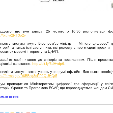
адуємо, що вже завтра, 25 лютого о 10.30 розпочнеться фо
://bit.ly/2NT3o2v.
ньому виступатимуть Віцепрем’єр-міністр — Міністр цифрової тр
иторій, а також їхні заступники, які розкажуть про місцеві проєкти 
розвиток мережі інтернету та ЦНАП.
ишайте свої питання до спікерів за посиланням: Після презента
цікавіші запитання:
http://bit.ly/3dHvdp6.
налісти можуть взяти участь у форумі офлайн. Для цього необхі
ps://forms.gle/D6BBsg8sPP2QUHQt5
ум проводиться Міністерством цифрової трансформації у співп
иторій України та Програмою EGAP, що впроваджується Фондом Схі
дить на форуме