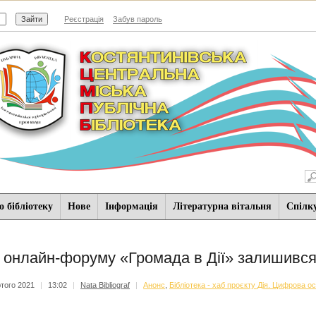
Реєстрація
Забув пароль
 бібліотеку
Нове
Iнформацiя
Літературна вітальня
Спiлк
 онлайн-форуму «Громада в Дії» залишився
того 2021
|
13:02
|
Nata Bibliograf
|
Анонс
,
Бібліотека - хаб проєкту Дія. Цифрова ос