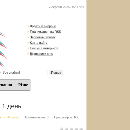
7 серпня 2026
,
15:50:21
»
Додати у вибране
»
Подписатися на RSS
»
Зворотній зв'язок
»
Карта сайту
»
Пошук в интернете
»
Відправити sms
ування
Різне
 1 день
віта
,
Фахівцю
|
Комментарии: 0
|
Просмотров: 686