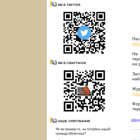
МИ В TWITTER
Наг
http
На 
тер
МИ В СМАРТФОНІ
на 
Зал
най
Жур
htt
Фор
тер
Обсу
НАШЕ ОПИТУВАННЯ
Як ви вважаєте, чи потрібна нашій
громаді бібліотека?