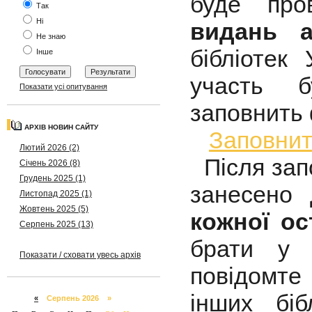
буде про
Так
Ні
видань а
Не знаю
бібліотек
Інше
участь б
Показати усі опитування
заповнить
АРХІВ НОВИН САЙТУ
Заповни
Лютий 2026 (2)
Після зап
Січень 2026 (8)
Грудень 2025 (1)
занесено 
Листопад 2025 (1)
Жовтень 2025 (5)
кожної ос
Серпень 2025 (13)
брати у 
Показати / сховати увесь архів
повідомте
інших бі
«
Серпень 2026 »