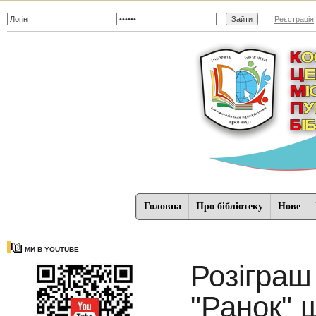
Реєстрація
Головна
Про бібліотеку
Нове
МИ В YOUTUBE
Розіграш
"Ранок" 