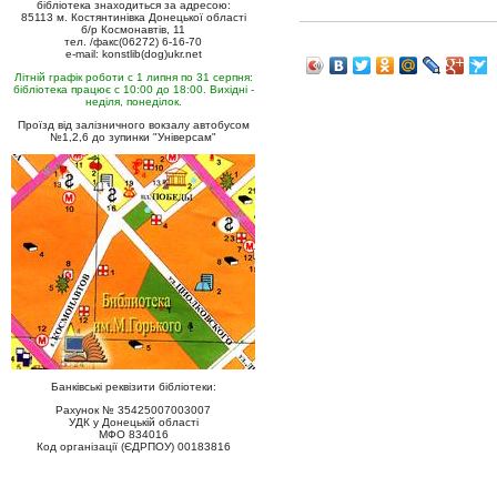
бібліотека знаходиться за адресою:
85113 м. Костянтинівка Донецької області
б/р Космонавтів, 11
тел. /факс(06272) 6-16-70
e-mail: konstlib(dog)ukr.net
Літній графік роботи с 1 липня по 31 серпня:
бібліотека працює с 10:00 до 18:00. Вихідні -
неділя, понеділок.
Проїзд від залізничного вокзалу автобусом
№1,2,6 до зупинки "Універсам"
Банківські реквізити бібліотеки:
Рахунок № 35425007003007
УДК у Донецькій області
МФО 834016
Код організації (ЄДРПОУ) 00183816