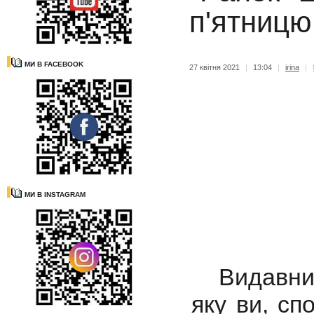
п'ятницю
МИ В FACEBOOK
27 квітня 2021
|
13:04
|
irina
|
МИ В INSTAGRAM
Видавницт
яку ви, сп