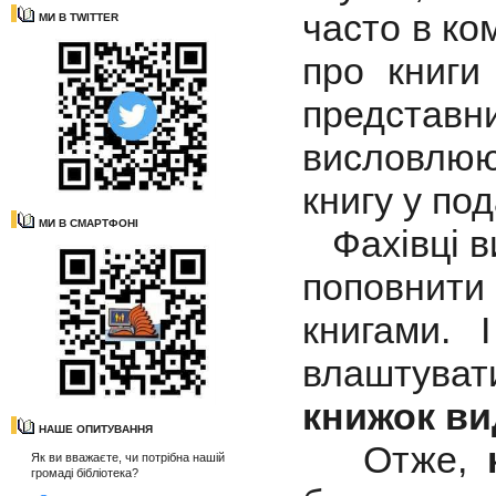
часто в ко
МИ В TWITTER
про книги 
представн
висловлюю
книгу у по
МИ В СМАРТФОНІ
Фахівці в
поповнити
книгами. 
влаштува
книжок ви
НАШЕ ОПИТУВАННЯ
Отже,
Як ви вважаєте, чи потрібна нашій
громаді бібліотека?