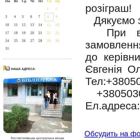
Пн
Вт
Ср
Чт
Пт
Сб
Нд
розіграш!
1
2
Дякуємо з
3
4
5
6
7
9
8
10
11
12
13
14
16
15
При вин
17
18
19
20
21
22
23
24
25
26
27
28
29
30
замовленн
31
до керівн
Євгенія О
НАША АДРЕСА:
Тел:+3805
+3805030
Ел.адреса:
Обсудить на ф
Костянтинівська центральна міська