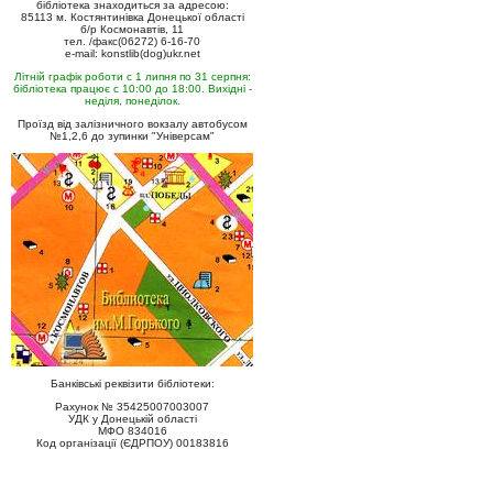
бібліотека знаходиться за адресою:
85113 м. Костянтинівка Донецької області
б/р Космонавтів, 11
тел. /факс(06272) 6-16-70
e-mail: konstlib(dog)ukr.net
Літній графік роботи с 1 липня по 31 серпня:
бібліотека працює с 10:00 до 18:00. Вихідні -
неділя, понеділок.
Проїзд від залізничного вокзалу автобусом
№1,2,6 до зупинки "Універсам"
Банківські реквізити бібліотеки:
Рахунок № 35425007003007
УДК у Донецькій області
МФО 834016
Код організації (ЄДРПОУ) 00183816