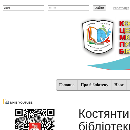
Реєстрація
Головна
Про бібліотеку
Нове
МИ В YOUTUBE
Костянтин
бібліоте