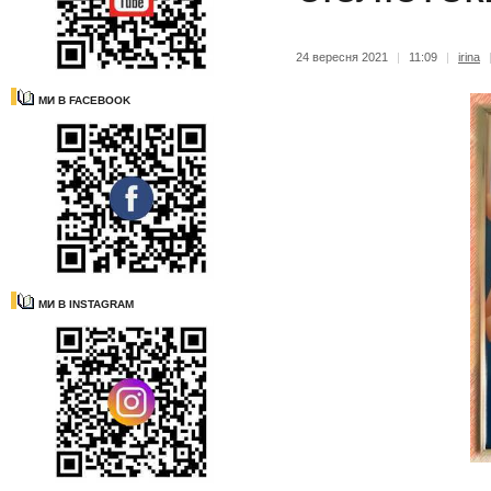
24 вересня 2021
|
11:09
|
irina
МИ В FACEBOOK
МИ В INSTAGRAM