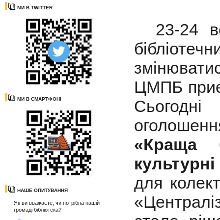
МИ В TWITTER
23-24 вер
бібліотеч
змінювати
ЦМПБ приє
МИ В СМАРТФОНІ
Сьогодні
оголошен
«Краща б
культурні
для колек
НАШЕ ОПИТУВАННЯ
«Централіз
Як ви вважаєте, чи потрібна нашій
громаді бібліотека?