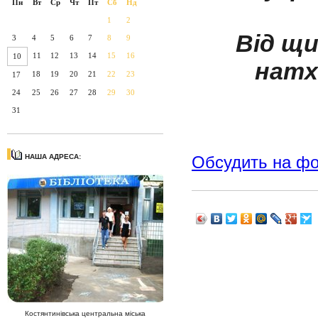
Пн
Вт
Ср
Чт
Пт
Сб
Нд
1
2
Від щ
3
4
5
6
7
8
9
11
12
13
14
15
16
10
натх
18
19
20
21
22
23
17
24
25
26
27
28
29
30
31
НАША АДРЕСА:
Обсудить на ф
Костянтинівська центральна міська