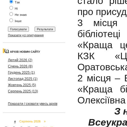
стало ріш
Так
про прису
Ні
Не знаю
3 місця 
Інше
бібліотец
Показати усі опитування
«Краща це
АРХІВ НОВИН САЙТУ
КЗК «ЦС
Лютий 2026 (2)
Оратовськ
Січень 2026 (8)
Грудень 2025 (1)
2 місця – Б
Листопад 2025 (1)
Жовтень 2025 (5)
«Краща бі
Серпень 2025 (13)
Олексіївна
Показати / сховати увесь архів
З 
Всеукра
«
Серпень 2026 »