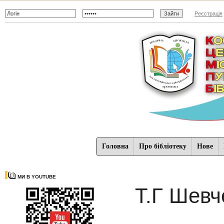
Реєстрація
Головна
Про бібліотеку
Нове
МИ В YOUTUBE
Т.Г Шевче