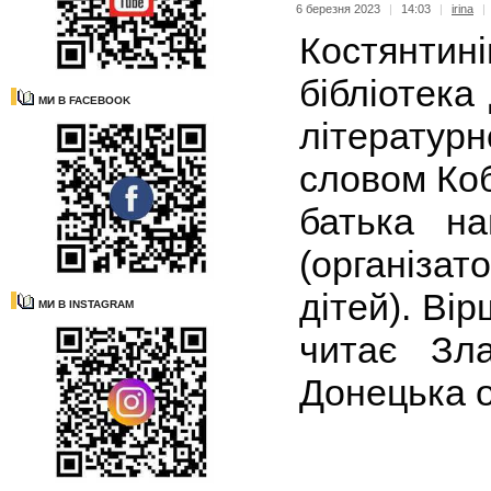
6 березня 2023
|
14:03
|
irina
|
Костянтин
бібліотека
МИ В FACEBOOK
літератур
словом Ко
батька на
(організат
дітей). Вір
МИ В INSTAGRAM
читає Зла
Донецька о