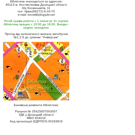
бібліотека знаходиться за адресою:
85113 м. Костянтинівка Донецької області
б/р Космонавтів, 11
тел. /факс(06272) 6-16-70
e-mail: konstlib(dog)ukr.net
Літній графік роботи с 1 липня по 31 серпня:
бібліотека працює с 10:00 до 18:00. Вихідні -
неділя, понеділок.
Проїзд від залізничного вокзалу автобусом
№1,2,6 до зупинки "Універсам"
Банківські реквізити бібліотеки:
Рахунок № 35425007003007
УДК у Донецькій області
МФО 834016
Код організації (ЄДРПОУ) 00183816