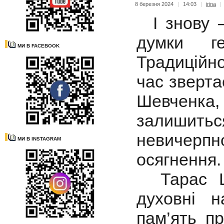
8 березня 2024
|
14:03
|
irina
|
І знову –
думки ге
МИ В FACEBOOK
Традиційн
час зверта
Шевченка
залишит
невичер
МИ В INSTAGRAM
осягнення.
Тарас Ше
духовні 
пам’ять п