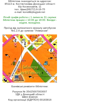
бібліотека знаходиться за адресою:
85113 м. Костянтинівка Донецької області
б/р Космонавтів, 11
тел. /факс(06272) 6-16-70
e-mail: konstlib(dog)ukr.net
Літній графік роботи с 1 липня по 31 серпня:
бібліотека працює с 10:00 до 18:00. Вихідні -
неділя, понеділок.
Проїзд від залізничного вокзалу автобусом
№1,2,6 до зупинки "Універсам"
Банківські реквізити бібліотеки:
Рахунок № 35425007003007
УДК у Донецькій області
МФО 834016
Код організації (ЄДРПОУ) 00183816