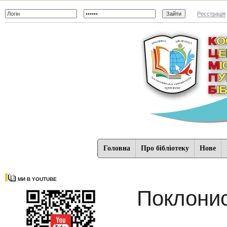
Реєстрація
Головна
Про бібліотеку
Нове
МИ В YOUTUBE
Поклонис