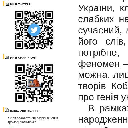
України, к
МИ В TWITTER
слабких на
сучасний,
його слів
потрібне,
МИ В СМАРТФОНІ
феномен – 
можна, лиш
творів Ко
про генія 
В рамках 
НАШЕ ОПИТУВАННЯ
народжен
Як ви вважаєте, чи потрібна нашій
громаді бібліотека?