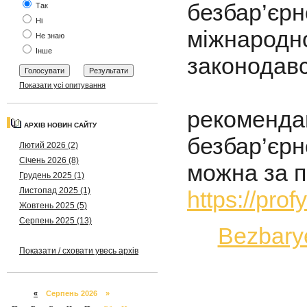
безбар’є
Так
Ні
міжнародн
Не знаю
Інше
законодавс
Ознай
Показати усі опитування
рекомен
АРХІВ НОВИН САЙТУ
безбар’єрн
Лютий 2026 (2)
Січень 2026 (8)
можна за 
Грудень 2025 (1)
Листопад 2025 (1)
https://pro
Жовтень 2025 (5)
Серпень 2025 (13)
Bezbary
Показати / сховати увесь архів
«
Серпень 2026 »