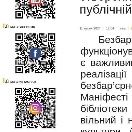
публічній
МИ В FACEBOOK
11 квітня 2024
|
12:04
|
irina
|
Безбар’є
функціонув
є важливи
реалізаці
безбар’єр
МИ В INSTAGRAM
Маніфес
бібліотеки
вільний і 
культури 