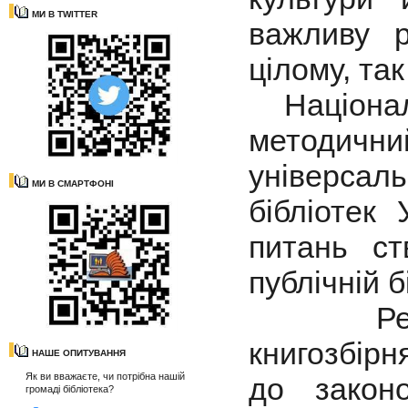
МИ В TWITTER
важливу р
цілому, так
Національ
методични
універсаль
МИ В СМАРТФОНІ
бібліотек
питань ст
публічній б
Рекомен
книгозбірн
НАШЕ ОПИТУВАННЯ
Як ви вважаєте, чи потрібна нашій
до закон
громаді бібліотека?