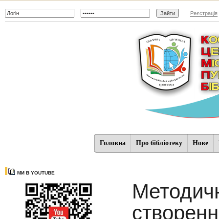
Реєстрація
Головна
Про бібліотеку
Нове
МИ В YOUTUBE
Методичн
створенн