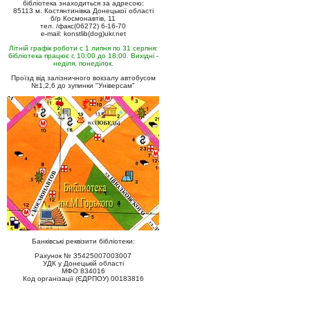
бібліотека знаходиться за адресою:
85113 м. Костянтинівка Донецької області
б/р Космонавтів, 11
тел. /факс(06272) 6-16-70
e-mail: konstlib(dog)ukr.net
Літній графік роботи с 1 липня по 31 серпня:
бібліотека працює с 10:00 до 18:00. Вихідні -
неділя, понеділок.
Проїзд від залізничного вокзалу автобусом
№1,2,6 до зупинки "Універсам"
Банківські реквізити бібліотеки:
Рахунок № 35425007003007
УДК у Донецькій області
МФО 834016
Код організації (ЄДРПОУ) 00183816