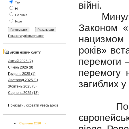
війні.
Так
Ні
Минулого
Не знаю
Інше
Законом «
нацизмом 
Показати усі опитування
років» вст
АРХІВ НОВИН САЙТУ
перемоги –
Лютий 2026 (2)
Січень 2026 (8)
перемогу 
Грудень 2025 (1)
Листопад 2025 (1)
загиблих у 
Жовтень 2025 (5)
Серпень 2025 (13)
Поступо
Показати / сховати увесь архів
європейсь
«
Серпень 2026 »
після Рево