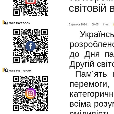
світовій 
МИ В FACEBOOK
3 травня 2024
|
09:05
|
irina
|
Українськ
розроблен
до Дня па
Другій світо
Пам’ять п
МИ В INSTAGRAM
перемоги,
категорич
всіма розу
сміливіст