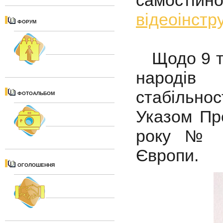
самостій
відеоінстру
ФОРУМ
Щодо 9 тр
народів 
стабільно
ФОТОАЛЬБОМ
Указом Пр
року № 2
Європи.
ОГОЛОШЕННЯ