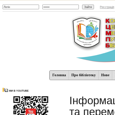
Реєстрація
Головна
Про бібліотеку
Нове
МИ В YOUTUBE
Інформац
та перем