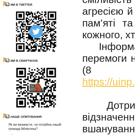
МИ В TWITTER
агресією й
пам’яті т
кожного, х
Інформаці
перемоги н
МИ В СМАРТФОНІ
(8 
https://uin
Дотримує
відзначе
НАШЕ ОПИТУВАННЯ
Як ви вважаєте, чи потрібна нашій
вшануванні
громаді бібліотека?