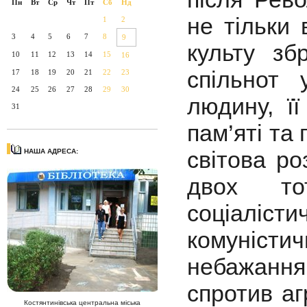
Пн
Вт
Ср
Чт
Пт
Сб
Нд
не тільки 
1
2
3
4
5
6
7
8
9
культу зб
10
11
12
13
14
15
16
спільнот
17
18
19
20
21
22
23
24
25
26
27
28
29
30
людину, її
31
пам’яті та
світова р
НАША АДРЕСА:
двох тот
соціалісти
комуністи
небажання
спротив а
Костянтинівська центральна міська