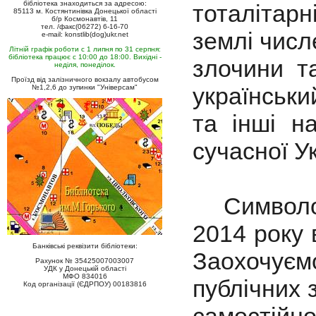
бібліотека знаходиться за адресою:
тоталітар
85113 м. Костянтинівка Донецької області
б/р Космонавтів, 11
тел. /факс(06272) 6-16-70
землі числ
e-mail: konstlib(dog)ukr.net
Літній графік роботи с 1 липня по 31 серпня:
бібліотека працює с 10:00 до 18:00. Вихідні -
злочини т
неділя, понеділок.
Проїзд від залізничного вокзалу автобусом
українськ
№1,2,6 до зупинки "Універсам"
та інші н
сучасної У
Символом 
2014 року в
Банківські реквізити бібліотеки:
Заохочує
Рахунок № 35425007003007
УДК у Донецькій області
МФО 834016
публічних 
Код організації (ЄДРПОУ) 00183816