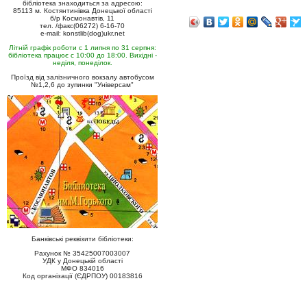
бібліотека знаходиться за адресою:
85113 м. Костянтинівка Донецької області
б/р Космонавтів, 11
тел. /факс(06272) 6-16-70
e-mail: konstlib(dog)ukr.net
Літній графік роботи с 1 липня по 31 серпня:
бібліотека працює с 10:00 до 18:00. Вихідні -
неділя, понеділок.
Проїзд від залізничного вокзалу автобусом
№1,2,6 до зупинки "Універсам"
Банківські реквізити бібліотеки:
Рахунок № 35425007003007
УДК у Донецькій області
МФО 834016
Код організації (ЄДРПОУ) 00183816