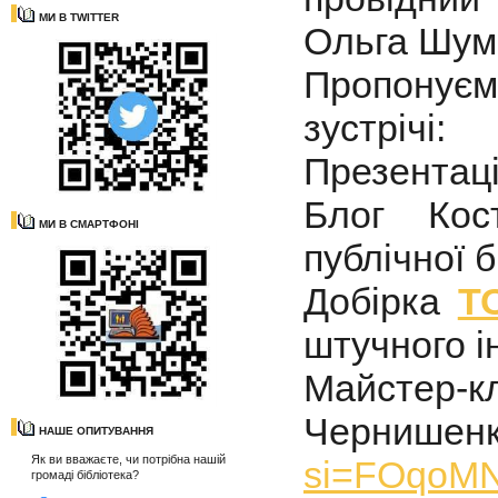
МИ В TWITTER
Ольга Шум
Пропонує
зустрічі:
Презентац
Блог Кост
МИ В СМАРТФОНІ
публічної 
Добірка
Т
штучного і
Майстер-к
Чернишенк
НАШЕ ОПИТУВАННЯ
Як ви вважаєте, чи потрібна нашій
si=FOqoM
громаді бібліотека?