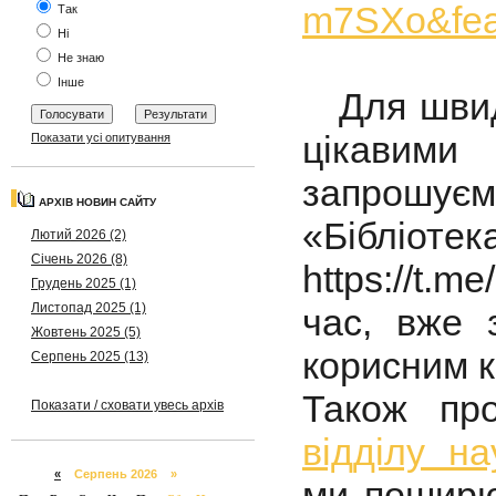
m7SXo&fea
Так
Ні
Не знаю
Інше
Для швидко
цікавими
Показати усі опитування
запрошуєм
АРХІВ НОВИН САЙТУ
«Бібл
Лютий 2026 (2)
Січень 2026 (8)
https://t.
Грудень 2025 (1)
Листопад 2025 (1)
час, вже 
Жовтень 2025 (5)
корисним к
Серпень 2025 (13)
Також про
Показати / сховати увесь архів
відділу н
«
Серпень 2026 »
ми поширю