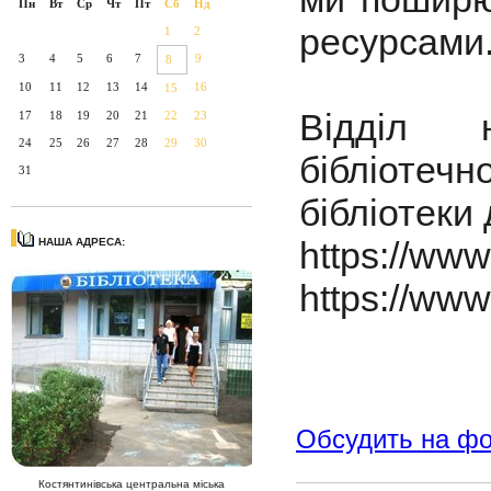
Пн
Вт
Ср
Чт
Пт
Сб
Нд
ресурсами
1
2
3
4
5
6
7
9
8
10
11
12
13
14
16
15
Відділ н
17
18
19
20
21
22
23
24
25
26
27
28
29
30
бібліотеч
31
бібліотеки 
https://www
НАША АДРЕСА:
https://ww
Обсудить на ф
Костянтинівська центральна міська