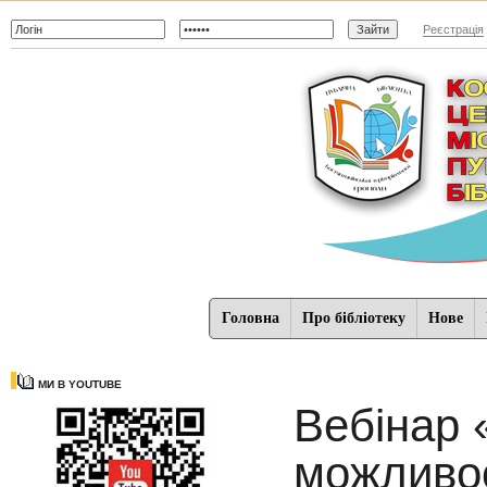
Реєстрація
Головна
Про бібліотеку
Нове
МИ В YOUTUBE
Вебінар «
можливос