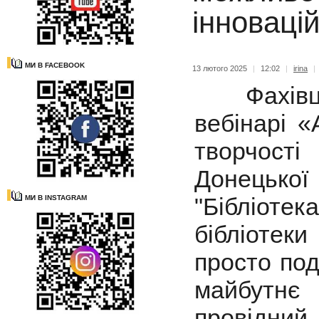
інноваці
МИ В FACEBOOK
13 лютого 2025
|
12:02
|
irina
|
Фахівці 
вебінарі «
творчості
Донецько
"Бібліотек
МИ В INSTAGRAM
бібліотек
просто под
майбутнє 
провідний