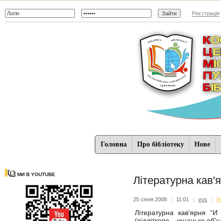
Реєстрація
Головна
Про бібліотеку
Нове
МИ В YOUTUBE
Літературна кав'
25 січня 2008
|
11:01
|
vvs
|
Н
Літературна кав'ярня “И
(підлітково – юнацьке об'