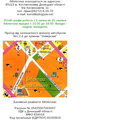
бібліотека знаходиться за адресою:
85113 м. Костянтинівка Донецької області
б/р Космонавтів, 11
тел. /факс(06272) 6-16-70
e-mail: konstlib(dog)ukr.net
Літній графік роботи с 1 липня по 31 серпня:
бібліотека працює с 10:00 до 18:00. Вихідні -
неділя, понеділок.
Проїзд від залізничного вокзалу автобусом
№1,2,6 до зупинки "Універсам"
Банківські реквізити бібліотеки:
Рахунок № 35425007003007
УДК у Донецькій області
МФО 834016
Код організації (ЄДРПОУ) 00183816