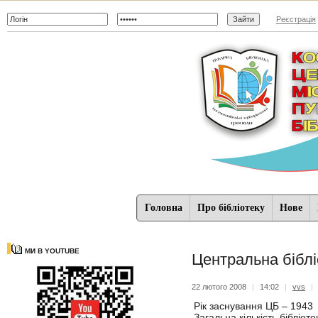
Реєстрація
Головна
Про бібліотеку
Нове
МИ В YOUTUBE
Центральна біблі
22 лютого 2008
|
14:02
|
vvs
|
Рік заснування ЦБ – 1943
Загальна кількість бібліотек