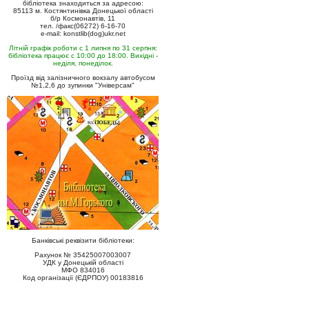
бібліотека знаходиться за адресою:
85113 м. Костянтинівка Донецької області
б/р Космонавтів, 11
тел. /факс(06272) 6-16-70
e-mail: konstlib(dog)ukr.net
Літній графік роботи с 1 липня по 31 серпня:
бібліотека працює с 10:00 до 18:00. Вихідні -
неділя, понеділок.
Проїзд від залізничного вокзалу автобусом
№1,2,6 до зупинки "Універсам"
Банківські реквізити бібліотеки:
Рахунок № 35425007003007
УДК у Донецькій області
МФО 834016
Код організації (ЄДРПОУ) 00183816