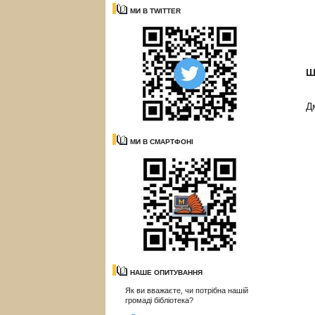
МИ В TWITTER
Ш
Д
Д
МИ В СМАРТФОНІ
НАШЕ ОПИТУВАННЯ
Як ви вважаєте, чи потрібна нашій
громаді бібліотека?