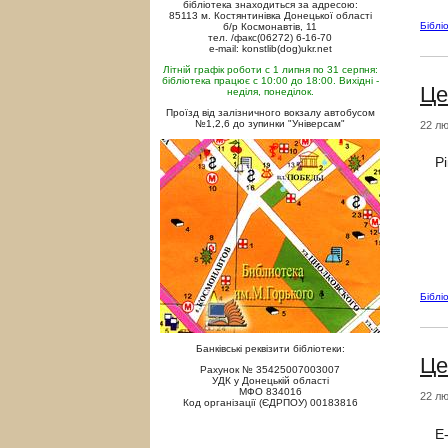
бібліотека знаходиться за адресою:
85113 м. Костянтинівка Донецької області
Біблі
б/р Космонавтів, 11
тел. /факс(06272) 6-16-70
e-mail: konstlib(dog)ukr.net
Літній графік роботи с 1 липня по 31 серпня:
бібліотека працює с 10:00 до 18:00. Вихідні -
Це
неділя, понеділок.
Проїзд від залізничного вокзалу автобусом
№1,2,6 до зупинки "Універсам"
22 лю
Рі
Біблі
Банківські реквізити бібліотеки:
Це
Рахунок № 35425007003007
УДК у Донецькій області
МФО 834016
22 лю
Код організації (ЄДРПОУ) 00183816
E