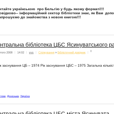
итайте українською про Бельгію у будь якому форматі!!!
овідково-- інформаційний сектор бібліотеки знає, як Вам допо
апрошуємо до знайомства з новою книгою!!!
нтральна бібліотека ЦБС Ясинуватського р
0
того 2008
|
14:02
|
vvs
|
Спiлкування
»
Бібліотечний довідник
|
ік заснування ЦБ – 1974 Рік заснування ЦБС – 1975 Загальна кількість
отеки
,
Донецька
,
Україна
нтральна бібліотека ЦБС міста Ясинувата