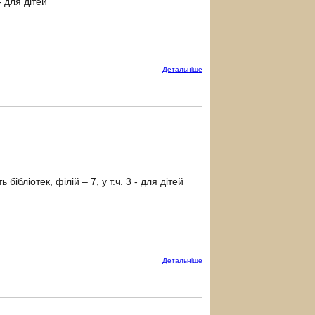
- для дітей
Детальнiше
ібліотек, філій – 7, у т.ч. 3 - для дітей
Детальнiше