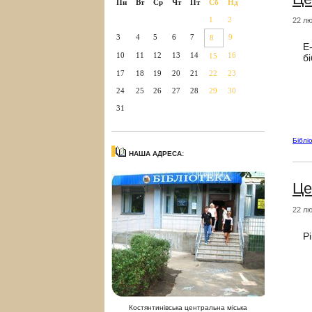
Пн
Вт
Ср
Чт
Пт
Сб
Нд
1
2
22 лю
3
4
5
6
7
9
8
E
10
11
12
13
14
16
15
бі
17
18
19
20
21
22
23
24
25
26
27
28
29
30
31
Біблі
НАША АДРЕСА:
Це
22 лю
Рі
Костянтинівська центральна міська