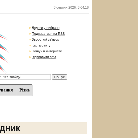
8 серпня 2026
,
3:04:19
»
Додати у вибране
»
Подписатися на RSS
»
Зворотній зв'язок
»
Карта сайту
»
Пошук в интернете
»
Відправити sms
ування
Різне
ідник