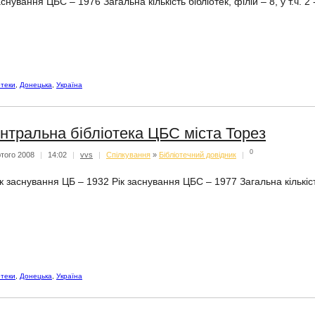
снування ЦБС – 1976 Загальна кількість бібліотек, філій – 8, у т.ч. 2 
отеки
,
Донецька
,
Україна
нтральна бібліотека ЦБС міста Торез
0
того 2008
|
14:02
|
vvs
|
Спiлкування
»
Бібліотечний довідник
|
к заснування ЦБ – 1932 Рік заснування ЦБС – 1977 Загальна кількість б
отеки
,
Донецька
,
Україна