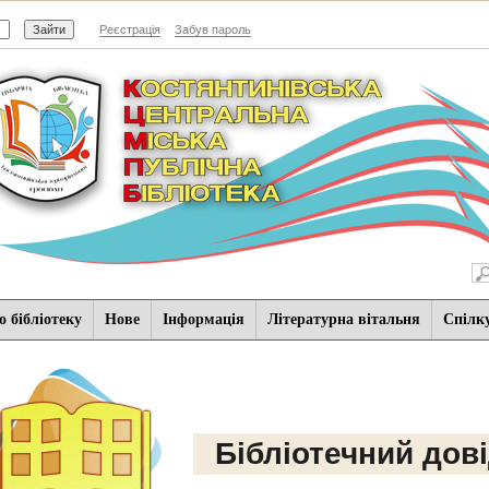
Реєстрація
Забув пароль
 бібліотеку
Нове
Iнформацiя
Літературна вітальня
Спiлк
Бібліотечний дов