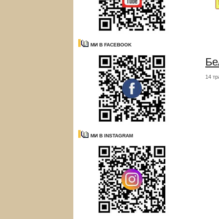
МИ В FACEBOOK
Бе
14 тр
МИ В INSTAGRAM