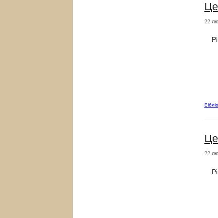
Це
22 лю
Рі
Біблі
Це
22 лю
Рі