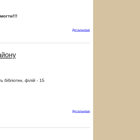
могти!!!
Детальнiше
айону
 бібліотек, філій - 15
Детальнiше