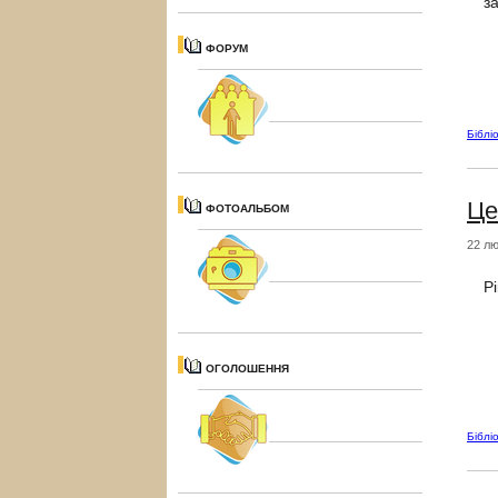
за
ФОРУМ
Біблі
Це
ФОТОАЛЬБОМ
22 лю
Рі
ОГОЛОШЕННЯ
Біблі