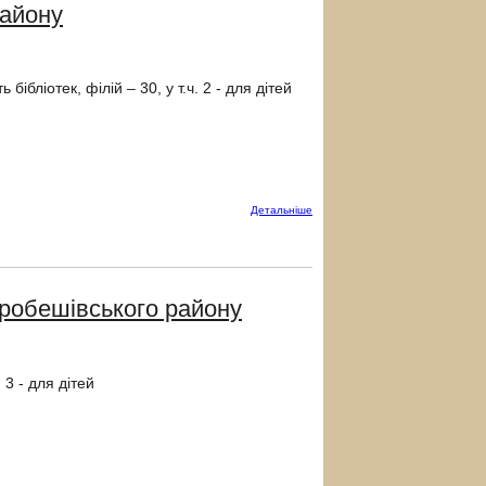
району
ібліотек, філій – 30, у т.ч. 2 - для дітей
Детальнiше
робешівського району
 3 - для дітей