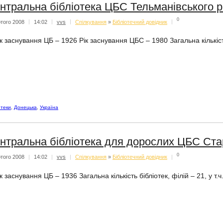
нтральна бібліотека ЦБС Тельманівського 
0
того 2008
|
14:02
|
vvs
|
Спiлкування
»
Бібліотечний довідник
|
к заснування ЦБ – 1926 Рік заснування ЦБС – 1980 Загальна кількість б
отеки
,
Донецька
,
Україна
нтральна бібліотека для дорослих ЦБС Ста
0
того 2008
|
14:02
|
vvs
|
Спiлкування
»
Бібліотечний довідник
|
к заснування ЦБ – 1936 Загальна кількість бібліотек, філій – 21, у т.ч.