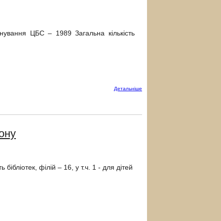
снування ЦБС – 1989 Загальна кількість
Детальнiше
ону
ібліотек, філій – 16, у т.ч. 1 - для дітей