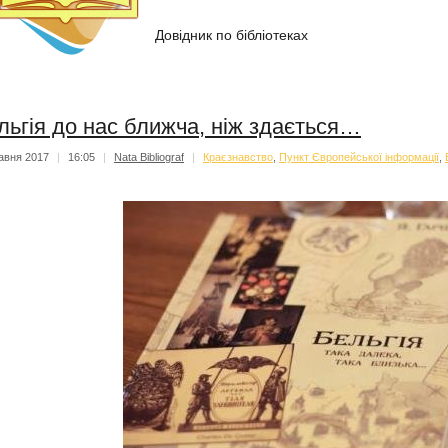
Довідник по бібліотеках
льгія до нас ближча, ніж здається…
авня 2017
|
16:05
|
Nata Bibliograf
|
Краєзнавство
,
Пункт Європейської інформації
,