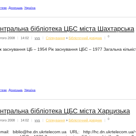
отеки
,
Донецька
,
Україна
нтральна бібліотека ЦБС міста Шахтарська
0
того 2008
|
14:02
|
vvs
|
Спiлкування
»
Бібліотечний довідник
|
к заснування ЦБ – 1954 Рік заснування ЦБС – 1977 Загальна кількість б
отеки
,
Донецька
,
Україна
нтральна бібліотека ЦБС міста Харцизька
0
того 2008
|
14:02
|
vvs
|
Спiлкування
»
Бібліотечний довідник
|
-mail: biblio@he.dn.ukrtelecom.ua URL: http://hc.dn.ukrtelecom.