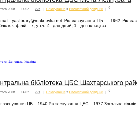
0
того 2008
|
14:02
|
vvs
|
Спiлкування
»
Бібліотечний довідник
|
-mail: yaslibrary@makeevka.net Рік заснування ЦБ – 1962 Рік за
бліотек, філій – 7, у т.ч. 2 - для дітей, 1 - для юнацтва
отеки
,
Донецька
,
Україна
нтральна бібліотека ЦБС Шахтарського рай
0
того 2008
|
14:02
|
vvs
|
Спiлкування
»
Бібліотечний довідник
|
к заснування ЦБ – 1940 Рік заснування ЦБС – 1977 Загальна кількість б