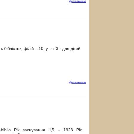
Детальнiше
ібліотек, філій – 10, у т.ч. 3 - для дітей
Детальнiше
ua/~biblio Рік заснування ЦБ – 1923 Рік