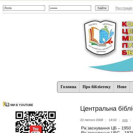
Реєстрація
Головна
Про бібліотеку
Нове
МИ В YOUTUBE
Центральна біблі
22 лютого 2008
|
14:02
|
vvs
|
Рік заснування ЦБ – 1950
Рік заснування ЦБС – 197