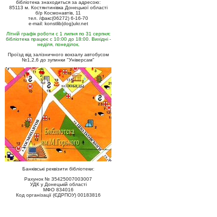
бібліотека знаходиться за адресою:
85113 м. Костянтинівка Донецької області
б/р Космонавтів, 11
тел. /факс(06272) 6-16-70
e-mail: konstlib(dog)ukr.net
Літній графік роботи с 1 липня по 31 серпня:
бібліотека працює с 10:00 до 18:00. Вихідні -
неділя, понеділок.
Проїзд від залізничного вокзалу автобусом
№1,2,6 до зупинки "Універсам"
Банківські реквізити бібліотеки:
Рахунок № 35425007003007
УДК у Донецькій області
МФО 834016
Код організації (ЄДРПОУ) 00183816