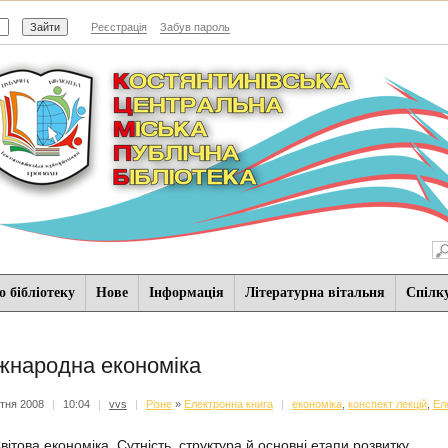
Реєстрація
Забув пароль
 бібліотеку
Нове
Iнформацiя
Літературна вітальня
Спiлк
жнародна економіка
ітня 2008
|
10:04
|
vvs
|
Різне
»
Електронна книга
|
економіка
,
конспект лекцій
,
Ел
Світова економіка. Сутність, структура й основні етапи розвитку