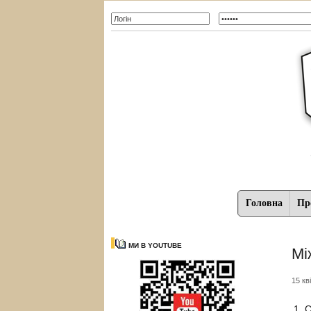
Головна
Про
МИ В YOUTUBE
Мі
15 кв
1. 