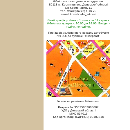
бібліотека знаходиться за адресою:
85113 м. Костянтинівка Донецької області
б/р Космонавтів, 11
тел. /факс(06272) 6-16-70
e-mail: konstlib(dog)ukr.net
Літній графік роботи с 1 липня по 31 серпня:
бібліотека працює с 10:00 до 18:00. Вихідні -
неділя, понеділок.
Проїзд від залізничного вокзалу автобусом
№1,2,6 до зупинки "Універсам"
Банківські реквізити бібліотеки:
Рахунок № 35425007003007
УДК у Донецькій області
МФО 834016
Код організації (ЄДРПОУ) 00183816