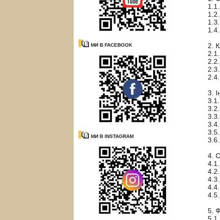
1.1
1.2
1.3
1.4
2. 
МИ В FACEBOOK
2.1
2.2
2.3
2.4
3. 
3.1
3.2
3.3
3.4
3.5
МИ В INSTAGRAM
3.6
4. 
4.1
4.2
4.3
4.4
4.5
5. 
5.1