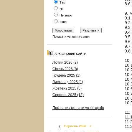
Так
8.6
Ні
9.
Не знаю
9.1
Інше
9.2
9.3
9.4
9.5
Показати усі опитування
9.6
9.7
9.8
АРХІВ НОВИН САЙТУ
10
Лютий 2026 (2)
10.
Січень 2026 (8)
10.
10.
Грудень 2025 (1)
10.
Листопад 2025 (1)
10.
Жовтень 2025 (5)
10.
10.
Серпень 2025 (13)
10.
10.
Показати / сховати увесь архів
11.
11.
11.
11.
«
Серпень 2026 »