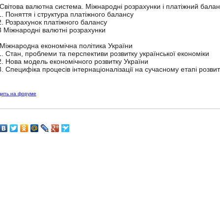
 Світова валютна система. Міжнародні розрахунки і платіжний бала
1. Поняття і структура платіжного балансу
2. Розрахунок платіжного балансу
3 Міжнародні валютні розрахунки
 Міжнародна економічна політика України
1. Стан, проблеми та перспективи розвитку української економіки
2. Нова модель економічного розвитку України
3. Специфіка процесів інтернаціоналізації на сучасному етапі розвит
дить на форуме