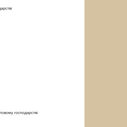
дарстві
ітовому господарстві