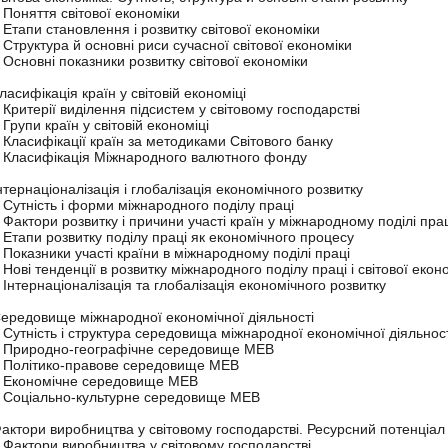
. Поняття світової економіки
. Етапи становлення і розвитку світової економіки
. Структура й основні риси сучасної світової економіки
. Основні показники розвитку світової економіки
Класифікація країн у світовій економіці
. Критерії виділення підсистем у світовому господарстві
. Групи країн у світовій економіці
. Класифікації країн за методиками Світового банку
. Класифікація Міжнародного валютного фонду
Інтернаціоналізація і глобалізація економічного розвитку
. Сутність і форми міжнародного поділу праці
. Фактори розвитку і причини участі країн у міжнародному поділі пра
. Етапи розвитку поділу праці як економічного процесу
. Показники участі країни в міжнародному поділі праці
. Нові тенденції в розвитку міжнародного поділу праці і світової екон
. Інтернаціоналізація та глобалізація економічного розвитку
Середовище міжнародної економічної діяльності
. Сутність і структура середовища міжнародної економічної діяльнос
. Природно-географічне середовище МЕВ
. Політико-правове середовище МЕВ
. Економічне середовище МЕВ
. Соціально-культурне середовище МЕВ
Фактори виробництва у світовому господарстві. Ресурсний потенціал с
. Фактори виробництва у світовому господарстві