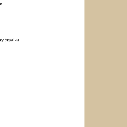
нс
ку України