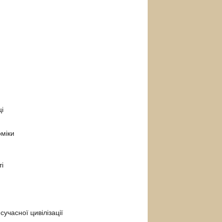
ці
оміки
ті
учасної цивілізації