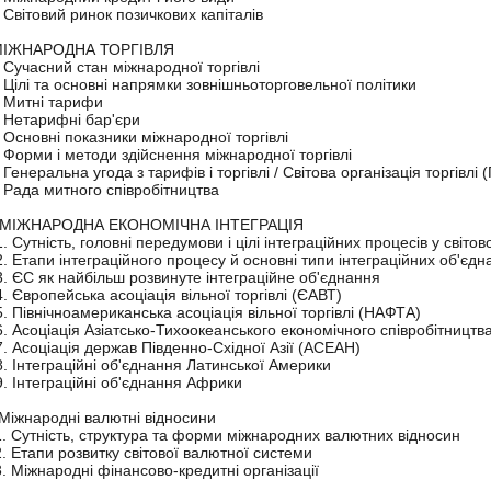
. Світовий ринок позичкових капіталів
 МІЖНАРОДНА ТОРГІВЛЯ
. Сучасний стан міжнародної торгівлі
. Цілі та основні напрямки зовнішньоторговельної політики
. Митні тарифи
. Нетарифні бар'єри
. Основні показники міжнародної торгівлі
. Форми і методи здійснення міжнародної торгівлі
. Генеральна угода з тарифів і торгівлі / Світова організація торгівлі
. Рада митного співробітництва
. МІЖНАРОДНА ЕКОНОМІЧНА ІНТЕГРАЦІЯ
1. Сутність, головні передумови і цілі інтеграційних процесів у світо
2. Етапи інтеграційного процесу й основні типи інтеграційних об'єдн
3. ЄС як найбільш розвинуте інтеграційне об'єднання
4. Європейська асоціація вільної торгівлі (ЄАВТ)
5. Північноамериканська асоціація вільної торгівлі (НАФТА)
6. Асоціація Азіатсько-Тихоокеанського економічного співробітництв
7. Асоціація держав Південно-Східної Азії (АСЕАН)
8. Інтеграційні об'єднання Латинської Америки
9. Інтеграційні об'єднання Африки
 Міжнародні валютні відносини
1. Сутність, структура та форми міжнародних валютних відносин
2. Етапи розвитку світової валютної системи
3. Міжнародні фінансово-кредитні організації