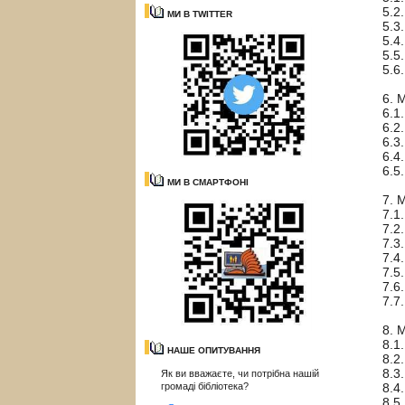
5.2
МИ В TWITTER
5.3
5.4
5.5
5.6
6. 
6.1
6.2
6.3
6.4
6.5
МИ В СМАРТФОНІ
7. 
7.1
7.2
7.3
7.4
7.5
7.6
7.7
8. 
8.1
НАШЕ ОПИТУВАННЯ
8.2
8.3
Як ви вважаєте, чи потрібна нашій
громаді бібліотека?
8.4
8.5