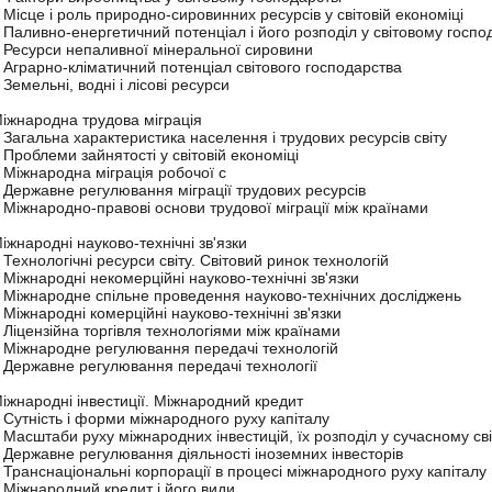
. Місце і роль природно-сировинних ресурсів у світовій економіці
. Паливно-енергетичний потенціал і його розподіл у світовому госпо
. Ресурси непаливної мінеральної сировини
. Аграрно-кліматичний потенціал світового господарства
. Земельні, водні і лісові ресурси
Міжнародна трудова міграція
. Загальна характеристика населення і трудових ресурсів світу
. Проблеми зайнятості у світовій економіці
. Міжнародна міграція робочої с
. Державне регулювання міграції трудових ресурсів
. Міжнародно-правові основи трудової міграції між країнами
Міжнародні науково-технічні зв'язки
. Технологічні ресурси світу. Світовий ринок технологій
. Міжнародні некомерційні науково-технічні зв'язки
. Міжнародне спільне проведення науково-технічних досліджень
. Міжнародні комерційні науково-технічні зв'язки
. Ліцензійна торгівля технологіями між країнами
. Міжнародне регулювання передачі технологій
. Державне регулювання передачі технології
Міжнародні інвестиції. Міжнародний кредит
. Сутність і форми міжнародного руху капіталу
. Масштаби руху міжнародних інвестицій, їх розподіл у сучасному св
. Державне регулювання діяльності іноземних інвесторів
. Транснаціональні корпорації в процесі міжнародного руху капіталу
. Міжнародний кредит і його види