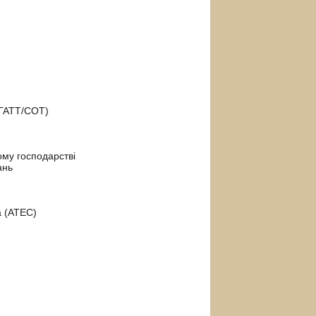
 (ГАТТ/СОТ)
вому господарстві
ань
а (АТЕС)