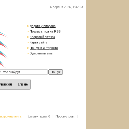
6 серпня 2026
,
1:42:24
»
Додати у вибране
»
Подписатися на RSS
»
Зворотній зв'язок
»
Карта сайту
»
Пошук в интернете
»
Відправити sms
ування
Різне
ектронна книга
|
Комментарии: 0
|
Просмотров:
|