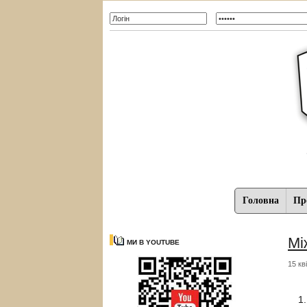
Головна
Про
Мі
МИ В YOUTUBE
15 кв
1