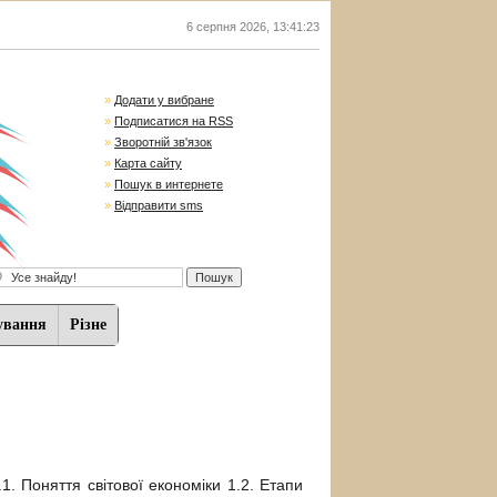
6 серпня 2026
,
13:41:24
»
Додати у вибране
»
Подписатися на RSS
»
Зворотній зв'язок
»
Карта сайту
»
Пошук в интернете
»
Відправити sms
ування
Різне
.1. Поняття світової економіки 1.2. Етапи