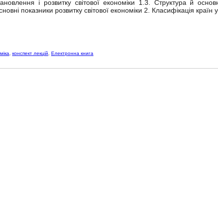
тановлення і розвитку світової економіки 1.3. Структура й основн
сновні показники розвитку світової економіки 2. Класифікація країн у
міка
,
конспект лекцій
,
Електронна книга