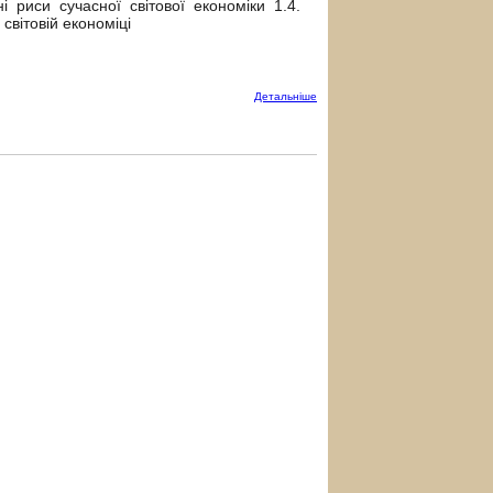
і риси сучасної світової економіки 1.4.
 світовій економіці
Детальнiше