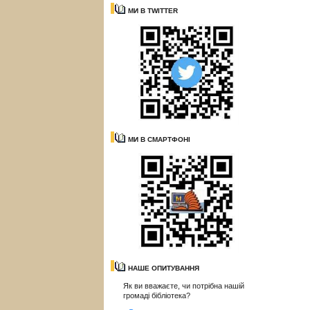
МИ В TWITTER
МИ В СМАРТФОНІ
НАШЕ ОПИТУВАННЯ
Як ви вважаєте, чи потрібна нашій
громаді бібліотека?