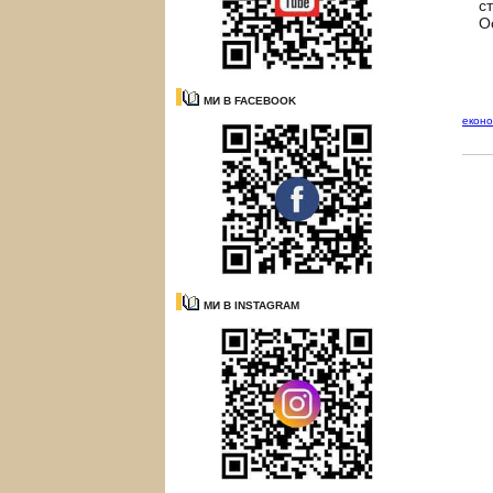
с
О
МИ В FACEBOOK
еконо
МИ В INSTAGRAM