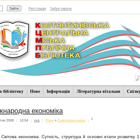
Реєстрація
Забув пароль
 бібліотеку
Нове
Iнформацiя
Літературна вітальня
Спiлк
жнародна економіка
0
ітня 2008
|
10:04
|
vvs
|
Різне
»
Електронна книга
|
. Світова економіка. Сутність, структура й основні етапи розвитку 1