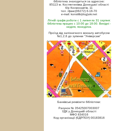
бібліотека знаходиться за адресою:
85113 м. Костянтинівка Донецької області
б/р Космонавтів, 11
тел. /факс(06272) 6-16-70
e-mail: konstlib(dog)ukr.net
Літній графік роботи с 1 липня по 31 серпня:
бібліотека працює с 10:00 до 18:00. Вихідні -
неділя, понеділок.
Проїзд від залізничного вокзалу автобусом
№1,2,6 до зупинки "Універсам"
Банківські реквізити бібліотеки:
Рахунок № 35425007003007
УДК у Донецькій області
МФО 834016
Код організації (ЄДРПОУ) 00183816