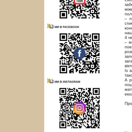
заб
між
пол
– п
сти
МИ В FACEBOOK
кон
наш
4 ч
– м
пое
роз
зап
заг
вік
Із 
так
А р
МИ В INSTAGRAM
пош
мат
еко
Про