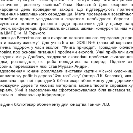
езпечення, розвитку освітньої бази. Всесвітній День охорони
народний день проведення заходів, що підтверджують прагненн
іпшення навколишнього середовища. Мета проведення всесвітньо
оглибити процес усвідомлення людством необхідності берегти 
мулювати політичні рішення щодо практичних дій у цьому напр
греси, конференції, фестивалі, виставки, шкільні конкурси та інші м
а ЦМПБ ім. М.Горького.
ервня до Всесвітнього дня охорони навколишнього середовища про
ати всьому живому”. Для учнів 5-а кл. ЗОШ №6 (класний керівник 
тична подорож у часи екології “Книга природи”. Провідний біблі
повіла про основні питання і проблеми екології. Учні прийняли акт
овідних місць Донбасу, згадували екологічні проблеми сьогодення,
адки, розповідали, як треба поводитись на природі. Підлітки ак
торини, переможцем якої став Муравік Андрій.
задоволенням юнаки розглядали виставку картин міської художниці, 
ож виставку робіт із дерева “Фантазії лісу” (автор Л.К. Козлова), я
озповіла про неї провідний бібліотекар абонементу для доросли
коджуючи дерев та лісових матеріалів, можна творити справжні х
еріалу. Учні із задоволенням сфотографувалися біля виставки та п
логічно – пізнавальну інформацію.
відний бібліотекар абонементу для юнацтва Ганнич Л.В.