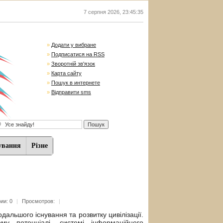
7 серпня 2026
,
23:45:36
»
Додати у вибране
»
Подписатися на RSS
»
Зворотній зв'язок
»
Карта сайту
»
Пошук в интернете
»
Відправити sms
ування
Різне
ии: 0
|
Просмотров:
|
дальшого існування та розвитку цивілізації.
ому потенціалі, системі інформаційного