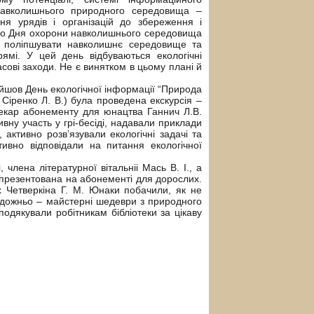
 навколишнього природного середовища –
я урядів і організацій до збереження і
го Дня охорони навколишнього середовища
і поліпшувати навколишнє середовище та
ямі. У цей день відбуваються екологічні
асові заходи. Не є винятком в цьому плані й
йшов День екологічної інформації “Природа
Сіренко Л. В.) була проведена екскурсія –
отекар абонементу для юнацтва Ганнич Л.В.
ивну участь у грі-бесіді, надавали приклади
 активно розв’язували екологічні задачі та
тивно відповідали на питання екологічної
члена літературної вітальніі Мась В. І., а
ка презентована на абонементі для дорослих.
х Четверкіна Г. М. Юнаки побачили, як не
удожньо – майстерні шедеври з природного
одякували робітникам бібліотеки за цікаву