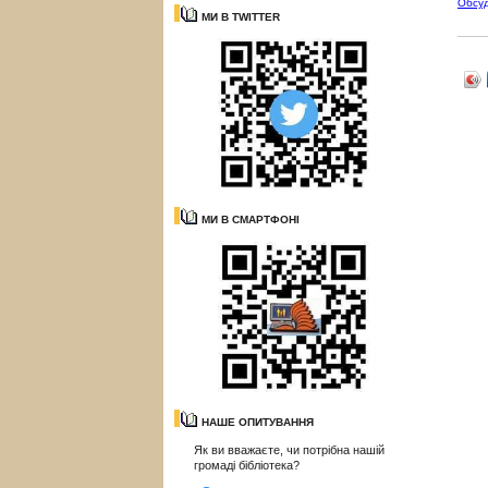
Обсу
МИ В TWITTER
МИ В СМАРТФОНІ
НАШЕ ОПИТУВАННЯ
Як ви вважаєте, чи потрібна нашій
громаді бібліотека?