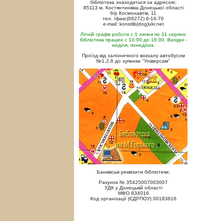
бібліотека знаходиться за адресою:
85113 м. Костянтинівка Донецької області
б/р Космонавтів, 11
тел. /факс(06272) 6-16-70
e-mail: konstlib(dog)ukr.net
Літній графік роботи с 1 липня по 31 серпня:
бібліотека працює с 10:00 до 18:00. Вихідні -
неділя, понеділок.
Проїзд від залізничного вокзалу автобусом
№1,2,6 до зупинки "Універсам"
Банківські реквізити бібліотеки:
Рахунок № 35425007003007
УДК у Донецькій області
МФО 834016
Код організації (ЄДРПОУ) 00183816