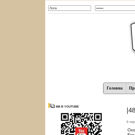
Головна
Про
МИ В YOUTUBE
|4
6 чер
Охо
Еко