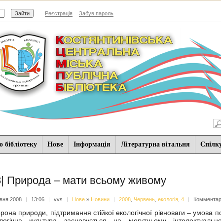
Реєстрація
Забув пароль
 бібліотеку
Нове
Iнформацiя
Літературна вітальня
Спiлк
8| Природа – мати всьому живому
вня 2008
|
13:06
|
vvs
|
Нове
»
Новини
|
2008
,
Червень
,
екологія
,
4
|
Комментар
рона природи, підтримання стійкої екологічної рівноваги – умова по
логічна культура засновується на могутньому інтелектуальн