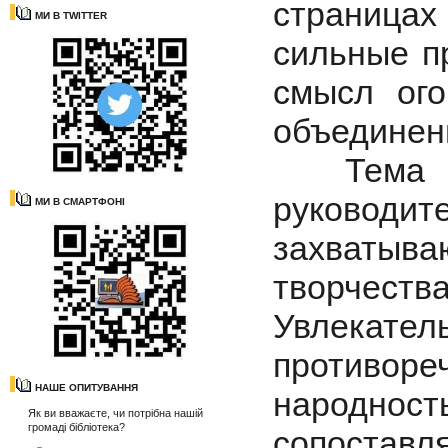
страница
МИ В TWITTER
сильные п
смысл ого
объединени
Тема ап
руковод
МИ В СМАРТФОНІ
захватыв
творчеств
Увлекате
противор
НАШЕ ОПИТУВАННЯ
народнос
Як ви вважаєте, чи потрібна нашій
громаді бібліотека?
сопоставл