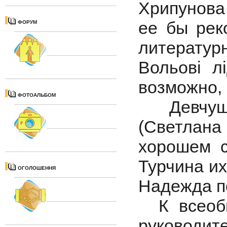
Хрипунова
ее бы рек
ФОРУМ
литерату
Вольові 
возможно, 
ФОТОАЛЬБОМ
Девчушк
(Светлан
хорошем с
Турчина их
ОГОЛОШЕННЯ
Надежда п
К всеобщ
руководит