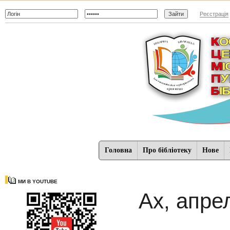
Реєстрація
Головна
Про бібліотеку
Нове
МИ В YOUTUBE
Ах, апре