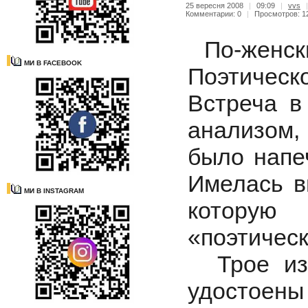
25 вересня 2008
|
09:09
|
vvs
Комментарии: 0
|
Просмотров: 1
По-женски
МИ В FACEBOOK
Поэтическо
Встреча в
анализом,
было напе
Имелась вв
МИ В INSTAGRAM
которую
«поэтическ
Трое из 
удостоены