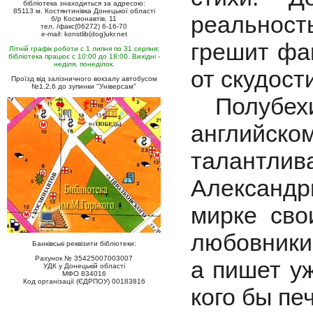
бібліотека знаходиться за адресою:
85113 м. Костянтинівка Донецької області
реальност
б/р Космонавтів, 11
тел. /факс(06272) 6-16-70
e-mail: konstlib(dog)ukr.net
грешит фан
Літній графік роботи с 1 липня по 31 серпня:
бібліотека працює с 10:00 до 18:00. Вихідні -
неділя, понеділок.
от скудост
Проїзд від залізничного вокзалу автобусом
№1,2,6 до зупинки "Універсам"
Полубехи
английско
талантл
Александр
мирке сво
любовники,
Банківські реквізити бібліотеки:
Рахунок № 35425007003007
а пишет уж
УДК у Донецькій області
МФО 834016
Код організації (ЄДРПОУ) 00183816
кого бы печ