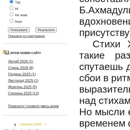
Так
Б.Ахмадул
Ні
Не знаю
вдохнов
Інше
присутств
Показати усі опитування
Стихи Хр
такие ра
АРХІВ НОВИН САЙТУ
Лютий 2026 (2)
спутаешь д
Січень 2026 (8)
Грудень 2025 (1)
сбои в рит
Листопад 2025 (1)
выразител
Жовтень 2025 (5)
Серпень 2025 (13)
над стихам
Показати / сховати увесь архів
Но мысли е
временем 
«
Серпень 2026 »