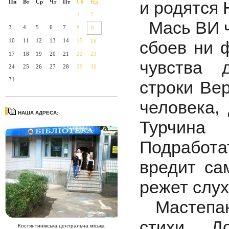
и родятся
Пн
Вт
Ср
Чт
Пт
Сб
Нд
1
2
Мась ВИ чи
3
4
5
6
7
8
9
10
11
12
13
14
15
16
сбоев ни 
17
18
19
20
21
22
23
чувства д
24
25
26
27
28
29
30
31
строки Ве
человека,
НАША АДРЕСА:
Турчина
Подработа
вредит са
режет слух
Мастепан
стихи. Д
Костянтинівська центральна міська