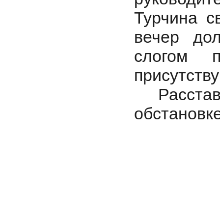
Турчина с
вечер до
слогом п
присутств
Расстава
обстановке