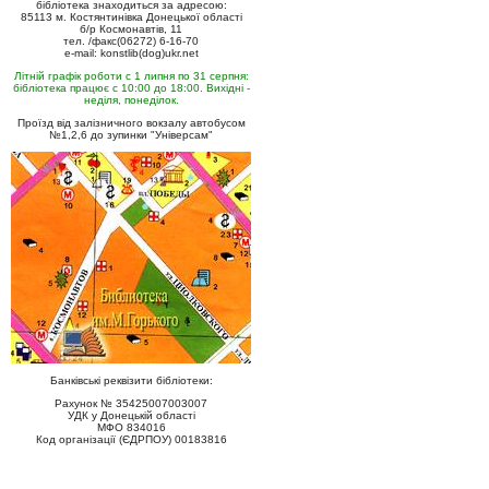
бібліотека знаходиться за адресою:
85113 м. Костянтинівка Донецької області
б/р Космонавтів, 11
тел. /факс(06272) 6-16-70
e-mail: konstlib(dog)ukr.net
Літній графік роботи с 1 липня по 31 серпня:
бібліотека працює с 10:00 до 18:00. Вихідні -
неділя, понеділок.
Проїзд від залізничного вокзалу автобусом
№1,2,6 до зупинки "Універсам"
Банківські реквізити бібліотеки:
Рахунок № 35425007003007
УДК у Донецькій області
МФО 834016
Код організації (ЄДРПОУ) 00183816