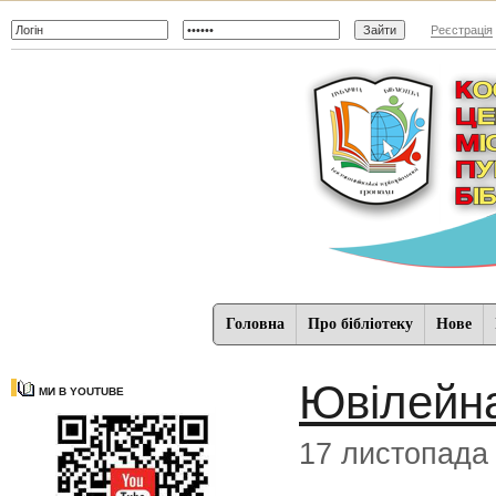
Реєстрація
Головна
Про бібліотеку
Нове
Ювілейна
МИ В YOUTUBE
17 листопада