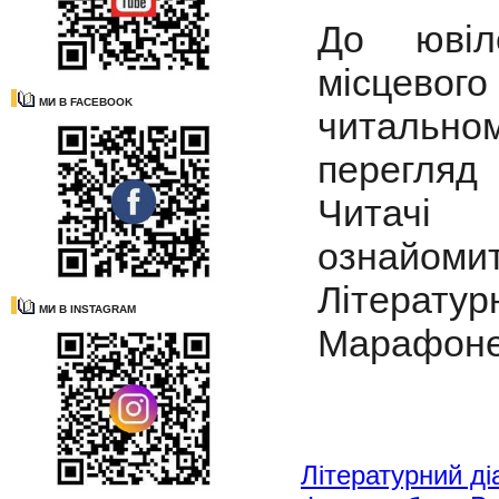
До ювіл
місцево
МИ В FACEBOOK
читально
перегляд 
Читачі 
ознайом
Літератур
МИ В INSTAGRAM
Марафон
Літературний ді