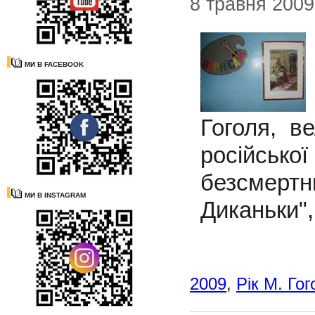
8 травня 2009
МИ В FACEBOOK
Гоголя, в
російсько
безсмертн
МИ В INSTAGRAM
Диканьки",
2009
,
Рік М. Гог