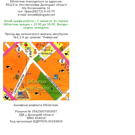
бібліотека знаходиться за адресою:
85113 м. Костянтинівка Донецької області
б/р Космонавтів, 11
тел. /факс(06272) 6-16-70
e-mail: konstlib(dog)ukr.net
Літній графік роботи с 1 липня по 31 серпня:
бібліотека працює с 10:00 до 18:00. Вихідні -
неділя, понеділок.
Проїзд від залізничного вокзалу автобусом
№1,2,6 до зупинки "Універсам"
Банківські реквізити бібліотеки:
Рахунок № 35425007003007
УДК у Донецькій області
МФО 834016
Код організації (ЄДРПОУ) 00183816