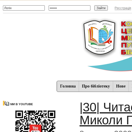
Реєстрація
Головна
Про бібліотеку
Нове
|30| Чит
МИ В YOUTUBE
Миколи Г