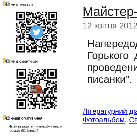
МИ В TWITTER
Майстер-
12 квітня 201
Наперед
Горького
МИ В СМАРТФОНІ
проведе
писанки”.
Літературний ді
Фотоальбом
,
С
НАШЕ ОПИТУВАННЯ
Як ви вважаєте, чи потрібна нашій
громаді бібліотека?