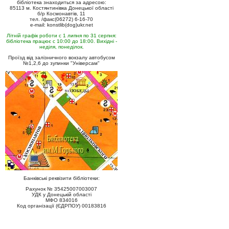
бібліотека знаходиться за адресою:
85113 м. Костянтинівка Донецької області
б/р Космонавтів, 11
тел. /факс(06272) 6-16-70
e-mail: konstlib(dog)ukr.net
Літній графік роботи с 1 липня по 31 серпня:
бібліотека працює с 10:00 до 18:00. Вихідні -
неділя, понеділок.
Проїзд від залізничного вокзалу автобусом
№1,2,6 до зупинки "Універсам"
Банківські реквізити бібліотеки:
Рахунок № 35425007003007
УДК у Донецькій області
МФО 834016
Код організації (ЄДРПОУ) 00183816