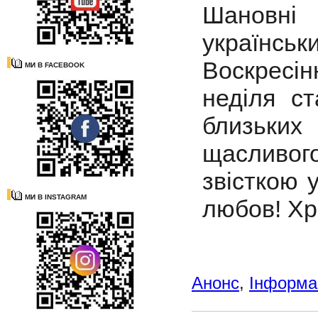
Шановні 
українськ
Воскресін
МИ В FACEBOOK
неділя с
близьких
щасливо
звісткою 
МИ В INSTAGRAM
любов! Хр
Анонс
,
Інформац